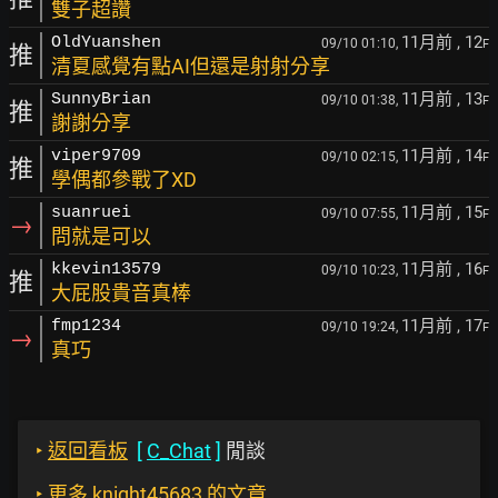
雙子超讚
11月前
, 12
OldYuanshen
09/10 01:10,
F
推
清夏感覺有點AI但還是射射分享
11月前
, 13
SunnyBrian
09/10 01:38,
F
推
謝謝分享
11月前
, 14
viper9709
09/10 02:15,
F
推
學偶都參戰了XD
11月前
, 15
suanruei
09/10 07:55,
F
→
問就是可以
11月前
, 16
kkevin13579
09/10 10:23,
F
推
大屁股貴音真棒
11月前
, 17
fmp1234
09/10 19:24,
F
→
真巧
‣
返回看板
[
C_Chat
]
閒談
‣
更多 knight45683 的文章