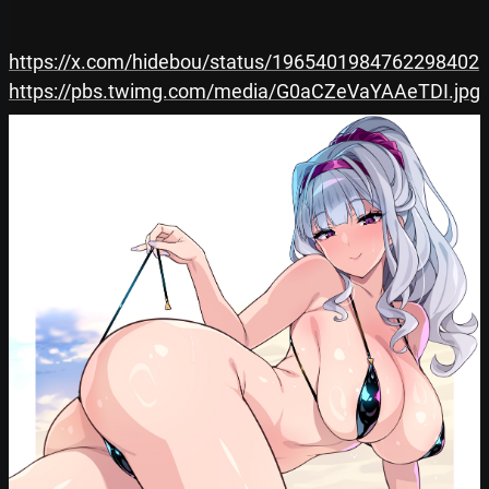
https://x.com/hidebou/status/1965401984762298402
https://pbs.twimg.com/media/G0aCZeVaYAAeTDI.jpg