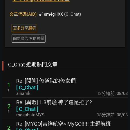
文章代碼(AID):
#1em4gHXX
(C_Chat)
更多分享選項
關閉廣告 方便截圖
C_Chat 近期熱門文章
Re: [閒聊] 修道院的修女們
1
[
C_Chat
]
1
ainamk
13分鐘前
,
08/08
Re: [異環] 1.3前瞻 神了還是拉了?
2
[
C_Chat
]
5
mesubutaMYS
18分鐘前
,
08/08
Re: [MYGO]吉祥航空× MyGO!!!!! 主题航班
2