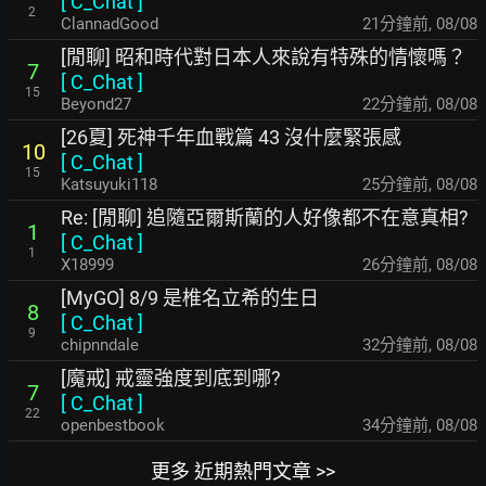
[
C_Chat
]
2
ClannadGood
21分鐘前
,
08/08
[閒聊] 昭和時代對日本人來說有特殊的情懷嗎？
7
[
C_Chat
]
15
Beyond27
22分鐘前
,
08/08
[26夏] 死神千年血戰篇 43 沒什麼緊張感
10
[
C_Chat
]
15
Katsuyuki118
25分鐘前
,
08/08
Re: [閒聊] 追隨亞爾斯蘭的人好像都不在意真相?
1
[
C_Chat
]
1
X18999
26分鐘前
,
08/08
[MyGO] 8/9 是椎名立希的生日
8
[
C_Chat
]
9
chipnndale
32分鐘前
,
08/08
[魔戒] 戒靈強度到底到哪?
7
[
C_Chat
]
22
openbestbook
34分鐘前
,
08/08
更多 近期熱門文章 >>