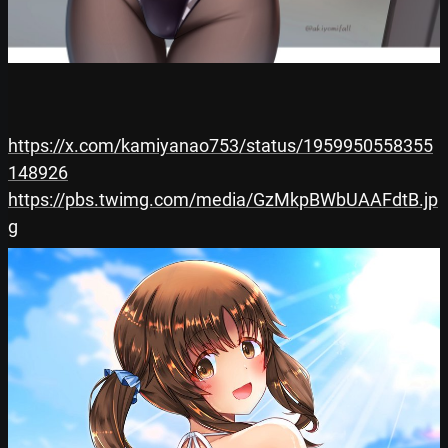
https://x.com/kamiyanao753/status/1959950558355
148926
https://pbs.twimg.com/media/GzMkpBWbUAAFdtB.jp
g