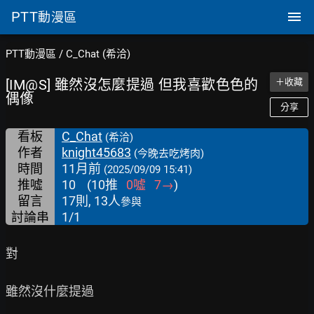
PTT
動漫區
PTT動漫區
/
C_Chat (希洽)
[IM@S] 雖然沒怎麼提過 但我喜歡色色的
＋收藏
偶像
分享
看板
C_Chat
(希洽)
作者
knight45683
(今晚去吃烤肉)
時間
11月前
(2025/09/09 15:41)
推噓
10
(
10
推
0
噓
7
→
)
留言
17則, 13人
參與
討論串
1/1
對

雖然沒什麼提過
