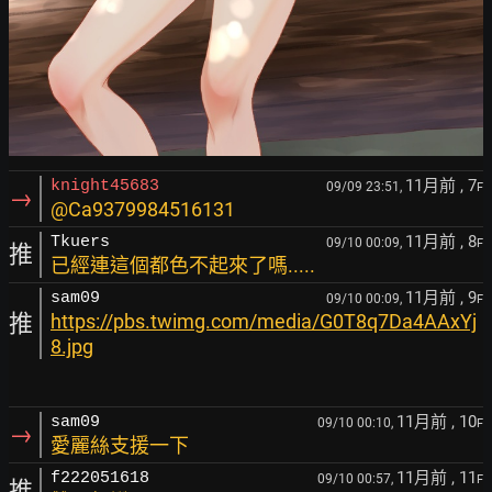
11月前
, 7
knight45683
09/09 23:51,
F
→
@Ca9379984516131
11月前
, 8
Tkuers
09/10 00:09,
F
推
已經連這個都色不起來了嗎.....
11月前
, 9
sam09
09/10 00:09,
F
推
https://pbs.twimg.com/media/G0T8q7Da4AAxYj
8.jpg
11月前
, 10
sam09
09/10 00:10,
F
→
愛麗絲支援一下
11月前
, 11
f222051618
09/10 00:57,
F
推