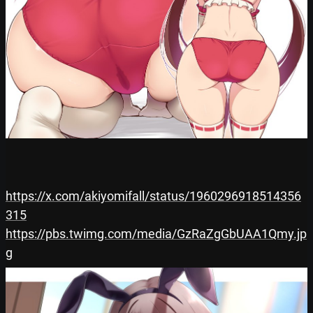
https://x.com/akiyomifall/status/1960296918514356
315
https://pbs.twimg.com/media/GzRaZgGbUAA1Qmy.jp
g