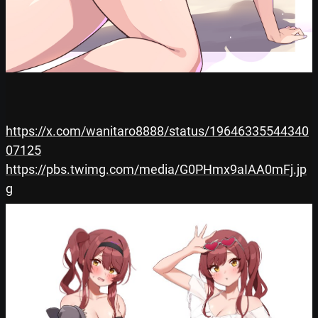
https://x.com/wanitaro8888/status/19646335544340
07125
https://pbs.twimg.com/media/G0PHmx9aIAA0mFj.jp
g