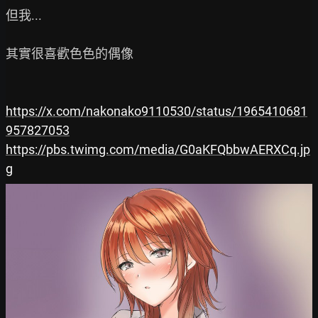
但我...

其實很喜歡色色的偶像

https://x.com/nakonako9110530/status/1965410681
957827053
https://pbs.twimg.com/media/G0aKFQbbwAERXCq.jp
g