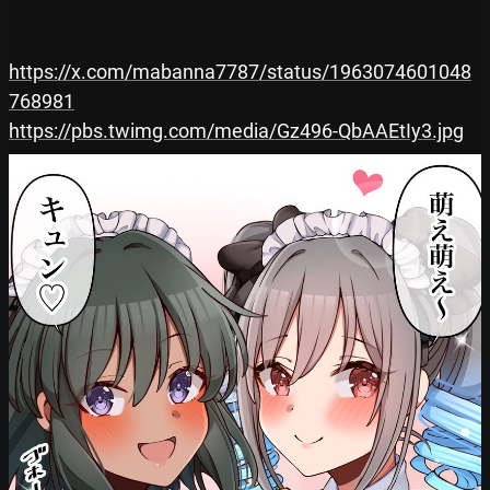
https://x.com/mabanna7787/status/1963074601048
768981
https://pbs.twimg.com/media/Gz496-QbAAEtIy3.jpg