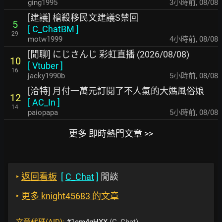
ging1995
3小時前
,
08/08
[建議] 槍殺移民文建議S禁回
5
[
C_ChatBM
]
29
motw1999
4小時前
,
08/08
[閒聊] にじさんじ 彩虹直播 (2026/08/08)
10
[
Vtuber
]
16
jacky1990b
5小時前
,
08/08
[洽特] 月付一萬元訂閱了不人氣的大媽風俗娘
12
[
AC_In
]
14
paiopapa
5小時前
,
08/08
更多 即時熱門文章 >>
‣
返回看板
[
C_Chat
]
閒談
‣
更多 knight45683 的文章