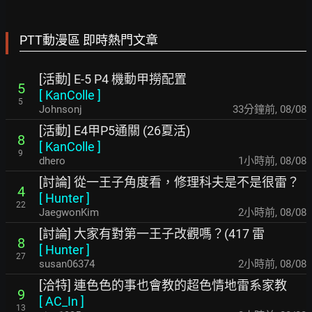
PTT動漫區 即時熱門文章
[活動] E-5 P4 機動甲撈配置
5
[
KanColle
]
5
Johnsonj
33分鐘前
,
08/08
[活動] E4甲P5通關 (26夏活)
8
[
KanColle
]
9
dhero
1小時前
,
08/08
[討論] 從一王子角度看，修理科夫是不是很雷？
4
[
Hunter
]
22
JaegwonKim
2小時前
,
08/08
[討論] 大家有對第一王子改觀嗎？(417 雷
8
[
Hunter
]
27
susan06374
2小時前
,
08/08
[洽特] 連色色的事也會教的超色情地雷系家教
9
[
AC_In
]
13