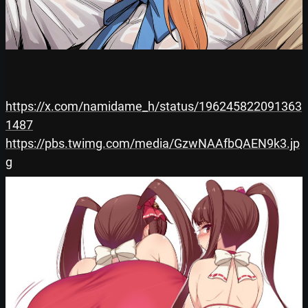
https://x.com/namidame_h/status/196245822091363
1487
https://pbs.twimg.com/media/GzwNAAfbQAEN9k3.jp
g