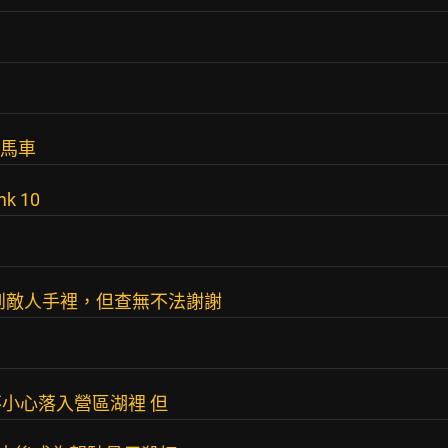
悍馬車
k 10
落到敵人手裡，但查無不法謝謝
小心落入營區湖裡 但