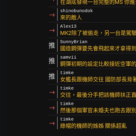
在湖底發現一台完整的MS 你
shinobunodok
→
來的敵人
Alex13
→
MK2除了被偷走，另一台是駕
SunnyBrian
推
國造鋼彈要先會飛起來才拿得
samvii
推
鋼彈初期的設定比較接近空軍
timke
推
女艦長跟機師交往 國防部長背
timke
→
交往，最後分手把該機師扶正
timke
→
然後那個軍官未婚夫也跑去跟別
timke
→
綠帽的機師的姊姊 關係超亂