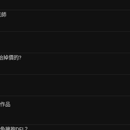
老師
開始掉價的?
漫作品
角擁抱DEI？