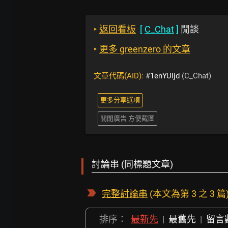
‣
返回看板
[
C_Chat
]
閒談
‣
更多 greenzero 的文章
文章代碼(AID):
#1enYUIjd
(C_Chat)
更多分享選項
關閉廣告 方便截圖
討論串 (同標題文章)
完整討論串
(本文為第 3 之 3 篇
排序：
最新先
|
最舊先
|
留言