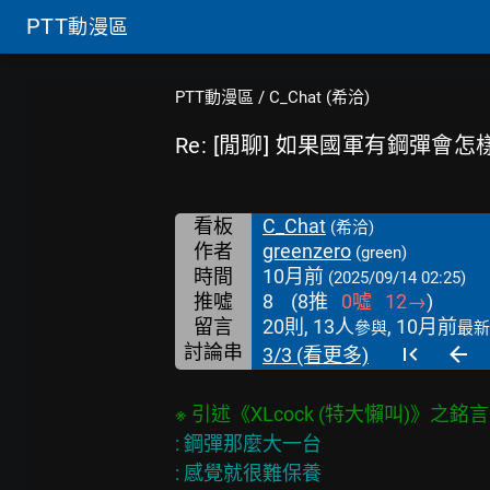
PTT
動漫區
PTT動漫區
/
C_Chat (希洽)
Re: [閒聊] 如果國軍有鋼彈會怎
看板
C_Chat
(希洽)
作者
greenzero
(green)
時間
10月前
(2025/09/14 02:25)
推噓
8
(
8
推
0
噓
12
→
)
留言
20則, 13人
, 10月前
參與
最新
討論串
3/3 (看更多)
: 鋼彈那麼大一台

: 感覺就很難保養
