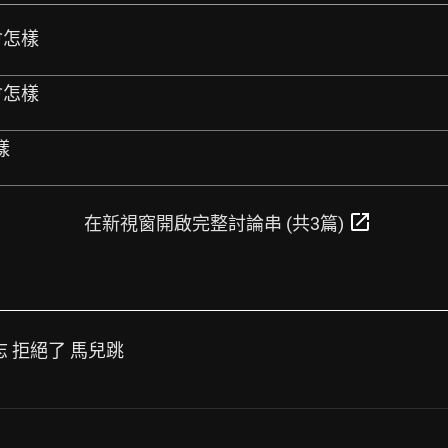
會怎樣
會怎樣
樣
open_in_new
在新視窗開啟完整討論串 (共3篇)
志 拒絕了 馬兒跳