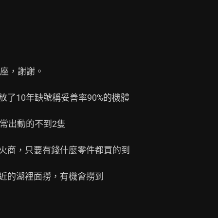
座，謝謝。

了10年缺號稱妥善率90%的機體

常出動的不到2隻

火商，只要有錢什麼零件都買的到

近的湖裡面撈，有機會撈到
