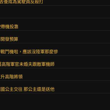
進去後成為駕駛員反殺打
駛帶機投靠
到開發預算
的戰鬥機啦，應該沒陸軍那麼慘
著高階軍官未婚夫跟敵軍機師
直升高階將領
國公主交往 那公主還是送他