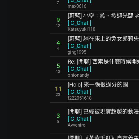
7
max0616
[蔚藍] 小空：歡、歡迎光臨 
9
[
C_Chat
]
12
Katsuyuki118
[蔚藍] 躺在床上的兔女郎莉央
4
[
C_Chat
]
4
ging1995
Re: [閒聊] 西索是什麼時候
5
[
C_Chat
]
13
onionandy
[Holo] 來一張很過分的圖
11
[
C_Chat
]
23
f222051618
[閒聊] 已經被現實超越的動
3
[
C_Chat
]
5
Avvenire
[閒聊] 《萬紫千紅》自定義主