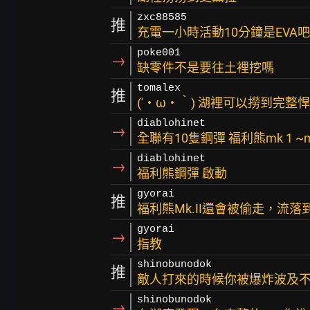
zxc88585
推
充電一小時活動10分鐘是EVA吧
poke001
→
缺零件不是要往土裡挖嗎
tomalex
推
(′・ω・‵) 湖裡可以撈到完整
diablohinet
→
全聯有10隻鋼彈 福利熊mk 1 ~m
diablohinet
→
福利熊鋼彈 啟動
gyorai
推
福利熊Mk.II還會被偷走，流
gyorai
→
指教
shinobunodok
推
敵人打來的時候你被爆炸波及不
shinobunodok
→