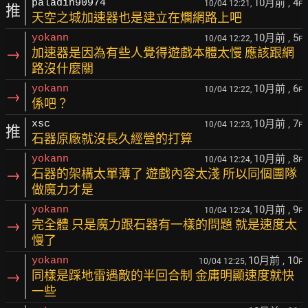
10月前
, 4
paladin90974
10/04 12:21,
F
推
天空之城加速器也是建立在爛網路上吧
10月前
, 5
yokann
10/04 12:22,
F
→
加速器是因為有些人覺得遊戲本體太慢 應該跟網
路沒什麼關
10月前
, 6
yokann
10/04 12:22,
F
→
係吧？
10月前
, 7
xsc
10/04 12:23,
F
推
石器原廠就沒長久經營的打算
10月前
, 8
yokann
10/04 12:24,
F
→
石器的架構太單薄了 遊戲內容太淺 所以同個團隊
做魔力才是
10月前
, 9
yokann
10/04 12:24,
F
→
完全體 只是魔力跟石器有一樣的問題 就是速度太
慢了
10月前
, 10
yokann
10/04 12:25,
F
→
同樣是踩地雷遇敵的半回合制 金庸明顯速度就快
一些