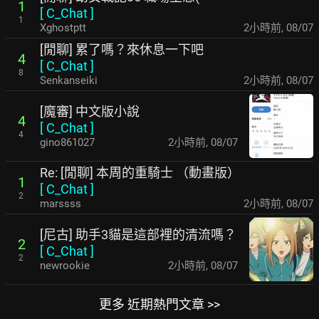
1
[
C_Chat
]
1
Xghostptt
2小時前
,
08/07
[閒聊] 累了嗎？來休息一下吧
4
[
C_Chat
]
8
Senkanseiki
2小時前
,
08/07
[魔審] 中文版小說
4
[
C_Chat
]
4
gino861027
2小時前
,
08/07
Re: [閒聊] 本周的重騎士 （動畫版）
1
[
C_Chat
]
2
marssss
2小時前
,
08/07
[尼古] 助手3貓是這部裡的清流嗎？
2
[
C_Chat
]
2
newrookie
2小時前
,
08/07
更多 近期熱門文章 >>