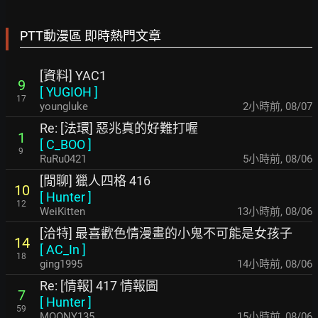
PTT動漫區 即時熱門文章
[資料] YAC1
9
[
YUGIOH
]
17
youngluke
2小時前
,
08/07
Re: [法環] 惡兆真的好難打喔
1
[
C_BOO
]
9
RuRu0421
5小時前
,
08/06
[閒聊] 獵人四格 416
10
[
Hunter
]
12
WeiKitten
13小時前
,
08/06
[洽特] 最喜歡色情漫畫的小鬼不可能是女孩子
14
[
AC_In
]
18
ging1995
14小時前
,
08/06
Re: [情報] 417 情報圖
7
[
Hunter
]
59
MOONY135
15小時前
,
08/06