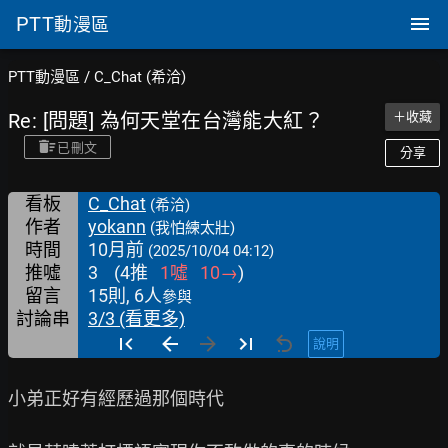
PTT
動漫區
PTT動漫區
/
C_Chat (希洽)
Re: [問題] 為何天堂在台灣能大紅？
＋收藏
已刪文
分享
看板
C_Chat
(希洽)
作者
yokann
(我怕練太壯)
時間
10月前
(2025/10/04 04:12)
推噓
3
(
4
推
1
噓
10
→
)
留言
15則, 6人
參與
討論串
3/3 (看更多)
說明
小弟正好有經歷過那個時代
