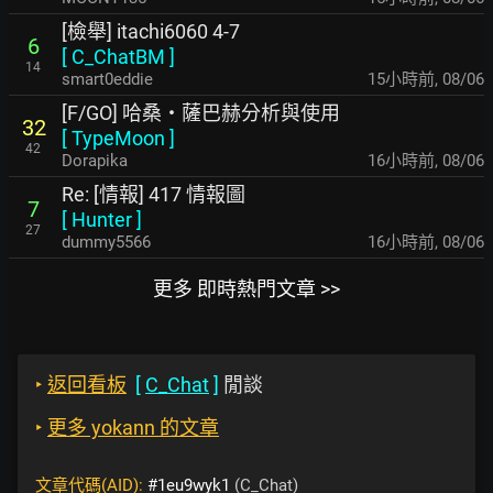
[檢舉] itachi6060 4-7
6
[
C_ChatBM
]
14
smart0eddie
15小時前
,
08/06
[F/GO] 哈桑・薩巴赫分析與使用
32
[
TypeMoon
]
42
Dorapika
16小時前
,
08/06
Re: [情報] 417 情報圖
7
[
Hunter
]
27
dummy5566
16小時前
,
08/06
更多 即時熱門文章 >>
‣
返回看板
[
C_Chat
]
閒談
‣
更多 yokann 的文章
文章代碼(AID):
#1eu9wyk1
(C_Chat)