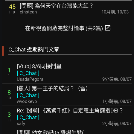
[問題] 為何天堂在台灣能大紅？
45
einstean
10月前
,
10/03
110
open_in_new
在新視窗開啟完整討論串 (共3篇)
C_Chat 近期熱門文章
[Vtub] 8/6同接鬥蟲
1
[
C_Chat
]
1
UsadaPegora
10分鐘前
,
08/07
[獵人] 第一王子的結局？（雷）
8
[
C_Chat
]
13
wvookevp
2小時前
,
08/07
Re: [閒聊] 《萬紫千紅》自定義主角擁抱DEI？
3
[
C_Chat
]
11
safy
2小時前
,
08/07
[閒聊] 幼女戰記05 職場生態(