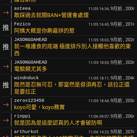
9月前
, 200
asteea
11/05 16:34,
F
→
敢踩過去就開BAN+營運會處理
9月前
, 201
Fezico
11/05 16:45,
F
推
阿姨大概是你齁最拼的惹
9月前
, 202
JASONGOAHEAD
11/05 18:03,
F
推
就一堆護食的底端 極度排斥別人接觸他喜歡的東
西
9月前
, 203
JASONGOAHEAD
11/05 18:03,
F
→
電競類尤其多
9月前
, 204
windnduck
11/05 18:11,
F
推
既然是忍無可忍，那當然是毋須再忍，該拉正還
是要拉正
9月前
, 205
zerox123456
11/05 18:44,
F
→
koyo可愛，koyo務實
9月前
, 206
rinppi
11/06 09:07,
F
→
就是因為是這麼認真的人才會破防啊
9月前
, 207
arthurkot
11/06 14:23,
F