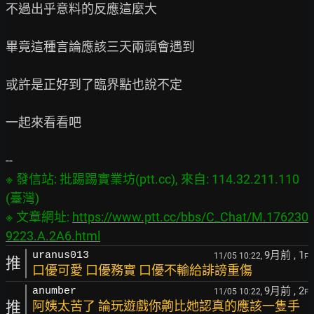
不過出乎意料的反應這麼大

畢竟這種言論應該三天兩頭會遇到

或許是正好到了臨界點也說不定

一起來看看吧

※ 發信站: 批踢踢實業坊(ptt.cc), 來自: 114.32.211.110 
(臺灣)

※ 文章網址: 
https://www.ptt.cc/bbs/C_Chat/M.176230
9223.A.2A6.html
9月前
, 1
uranus013
11/05 10:22,
F
推
口優可愛 口優務實 口優不輸給誹謗重傷
9月前
, 2
anumber
11/05 10:22,
F
推
阿姨太苦了 論玩遊戲你齁比她認真的應該一隻手