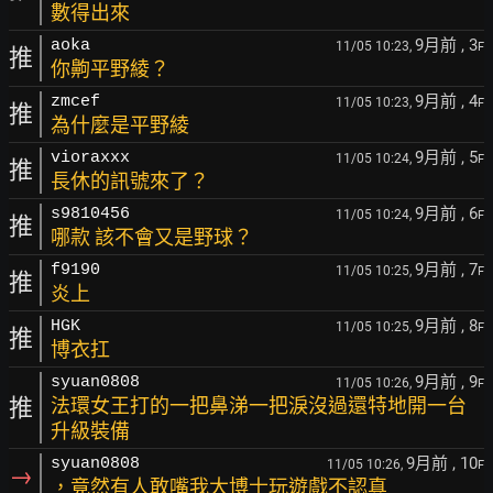
數得出來
9月前
, 3
aoka
11/05 10:23,
F
推
你齁平野綾？
9月前
, 4
zmcef
11/05 10:23,
F
推
為什麼是平野綾
9月前
, 5
vioraxxx
11/05 10:24,
F
推
長休的訊號來了？
9月前
, 6
s9810456
11/05 10:24,
F
推
哪款 該不會又是野球？
9月前
, 7
f9190
11/05 10:25,
F
推
炎上
9月前
, 8
HGK
11/05 10:25,
F
推
博衣扛
9月前
, 9
syuan0808
11/05 10:26,
F
推
法環女王打的一把鼻涕一把淚沒過還特地開一台
升級裝備
9月前
, 10
syuan0808
11/05 10:26,
F
→
，竟然有人敢嘴我大博士玩遊戲不認真