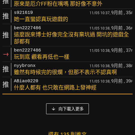
推
原來是厄介FF粉在嘴嗎 那好像不意外
9月前
, 35
s921619
11/05 10:37,
F
推
她一直蠻認真玩遊戲的
9月前
, 36
ben2227486
11/05 10:38,
F
推
這麼說來博士好像完全沒有棄坑過 開坑的遊戲全
部都有
9月前
, 37
ben2227486
11/05 10:38,
F
→
玩到底 觀看再低也一樣
9月前
, 38
nyybronx
11/05 10:38,
F
推
雖然有時候完的很爛，但那不表示不認真啊
9月前
, 39
ABiao0220
11/05 10:38,
F
推
什麼人都有 也只敢在網路上發神經
向下載入更多
還有 135 則推文