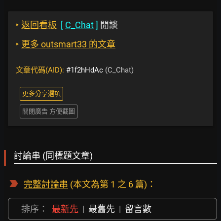
‣
返回看板
[
C_Chat
]
閒談
‣
更多 outsmart33 的文章
文章代碼(AID):
#1f2hHdAc
(C_Chat)
更多分享選項
關閉廣告 方便截圖
討論串 (同標題文章)
完整討論串
(本文為第 1 之 6 篇)：
排序：
最新先
|
最舊先
|
留言數