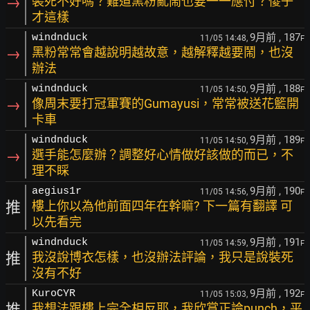
→
裝死不好嗎？難道黑粉亂鬧也要一一應付？傻子
才這樣
9月前
, 187
windnduck
11/05 14:48,
F
→
黑粉常常會越說明越故意，越解釋越要鬧，也沒
辦法
9月前
, 188
windnduck
11/05 14:50,
F
→
像周末要打冠軍賽的Gumayusi，常常被送花籃開
卡車
9月前
, 189
windnduck
11/05 14:50,
F
→
選手能怎麼辦？調整好心情做好該做的而已，不
理不睬
9月前
, 190
aegius1r
11/05 14:56,
F
推
樓上你以為他前面四年在幹嘛? 下一篇有翻譯 可
以先看完
9月前
, 191
windnduck
11/05 14:59,
F
推
我沒說博衣怎樣，也沒辦法評論，我只是說裝死
沒有不好
9月前
, 192
KuroCYR
11/05 15:03,
F
推
我想法跟樓上完全相反耶，我欣賞正論punch，平