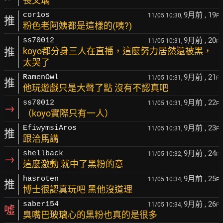
長文璃
9月前
, 19
cor1os
11/05 10:30,
F
推
粉色老阿姨都是這樣的(咦?)
9月前
, 20
ss70012
11/05 10:31,
F
推
koyo都分身三人在直播，這麼努力居然還被黑，
太哭了
9月前
, 21
RamenOwl
11/05 10:31,
F
推
他玩遊戲只是大聲了點 沒有不認真吧
9月前
, 22
ss70012
11/05 10:31,
F
→
（koyo實際只有一人）
9月前
, 23
EfiwymsiAros
11/05 10:31,
F
推
跟洽馬講
9月前
, 24
shellback
11/05 10:32,
F
→
這麼激動 就中了黑粉的意
9月前
, 25
hasroten
11/05 10:34,
F
推
博士很認真玩吧 黑他沒道理
9月前
, 26
saber154
11/05 10:34,
F
噓
臭嘴巴玻璃心的黑粉也真的是很多