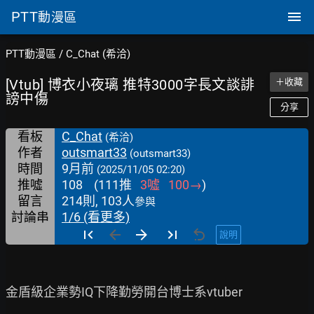
PTT
動漫區
PTT動漫區
/
C_Chat (希洽)
[Vtub] 博衣小夜璃 推特3000字長文談誹
＋收藏
謗中傷
分享
看板
C_Chat
(希洽)
作者
outsmart33
(outsmart33)
時間
9月前
(2025/11/05 02:20)
推噓
108
(
111
推
3
噓
100
→
)
留言
214則, 103人
參與
討論串
1/6 (看更多)
說明
金盾級企業勢IQ下降勤勞開台博士系vtuber
