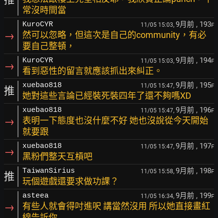
常沒時間當
9月前
, 193
KuroCYR
11/05 15:03,
F
→
然可以忽略，但這次是自己的community，有必
要自己整頓，
9月前
, 194
KuroCYR
11/05 15:03,
F
→
看到惡性的留言就應該抓出來糾正。
9月前
, 195
xuebao818
11/05 15:47,
F
推
她對這些言論已經裝死裝四年了還不夠嗎XD
9月前
, 196
xuebao818
11/05 15:47,
F
→
表明一下態度也沒什麼不好 她也沒說從今天開始
就要跟
9月前
, 197
xuebao818
11/05 15:47,
F
→
黑粉們整天互槓吧
9月前
, 198
TaiwanSirius
11/05 15:58,
F
推
玩個遊戲還要求做功課？
9月前
, 199
asteea
11/05 16:34,
F
→
有些人就會得吋進呎 講當然沒用 所以她直接畫紅
線告訴你