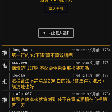
載入全部
向上載入更多
9月前
, 175
dongchann
11/05 12:37,
F
推
第一行的“IQ下降”算不算毀謗呢
9月前
, 176
assteve
11/05 12:40,
F
推
講清楚很好啊 不然要像兔兔那樣裝死嗎
9月前
, 177
Kowdan
11/05 12:51,
F
推
這種畜生不講清楚說明白的話只會更得寸進尺，
講清楚也好
9月前
, 178
ciafbi007
11/05 12:53,
F
推
這種言論本來就會刺到 裝不在意或累積在心裡總
有一天