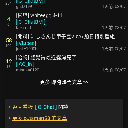
[
C_ChatBM
]
254
gn07199
1天前
,
08/07
[檢舉] whiteegg 4-11
4
[
C_ChatBM
]
6
kekecat
1天前
,
08/07
[閒聊] にじさんじ甲子園2026 前日特別番組
58
[
Vtuber
]
106
jacky1990b
1天前
,
08/07
[洽特] 總覺得最近變漂亮了
12
[
AC_In
]
16
misaka0120
1天前
,
08/07
更多 即時熱門文章 >>
‣
返回看板
[
C_Chat
]
閒談
‣
更多 outsmart33 的文章