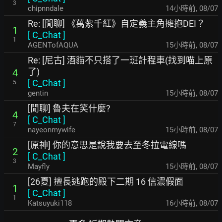
3
chipnndale
14小時前
,
08/07
Re: [閒聊] 《萬紫千紅》自定義主角擁抱DEI？
1
[
C_Chat
]
1
AGENTofAQUA
15小時前
,
08/07
Re: [尼古] 酒貓不只搭了一班計程車(找到喵上原
了)
4
[
C_Chat
]
5
gentin
15小時前
,
08/07
[閒聊] 魯夫在笑什麼?
4
[
C_Chat
]
7
nayeonmywife
15小時前
,
08/07
[原神] 你的意思是說我要去至冬拉電線嗎
2
[
C_Chat
]
3
Mayfly
15小時前
,
08/07
[26夏] 擅長逃跑的殿下二期 16 信濃假面
1
[
C_Chat
]
1
Katsuyuki118
16小時前
,
08/07