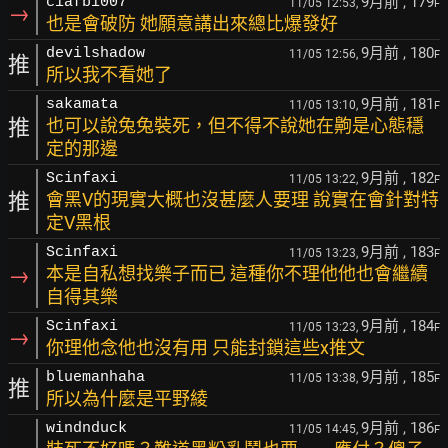
9月前
, 179
ciafbi007
11/05 12:53,
F
→
也是會破防 她願意講出來總比爆發好
9月前
, 180
devilshadow
11/05 12:56,
F
推
所以我不看她了
9月前
, 181
sakamata
11/05 13:10,
F
推
也可以說兔兔裝死，但不得不說她在齁是心態穩
定的那邊
9月前
, 182
Scinfaxi
11/05 13:22,
F
推
會黑V的現實大概也沒甚麼人要理 說實在會針對特
定V黑根
9月前
, 183
Scinfaxi
11/05 13:23,
F
→
本是自私想找樂子而已 這種你不理他他也會繼續
自得其樂
9月前
, 184
Scinfaxi
11/05 13:23,
F
→
你理他念他也沒有用 只能封鎖這些x推文
9月前
, 185
bluemanhaha
11/05 13:38,
F
推
所以為什麼是平野綾
9月前
, 186
windnduck
11/05 14:45,
F