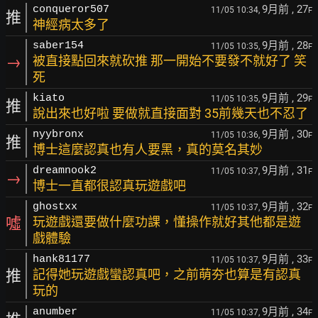
9月前
, 27
conqueror507
11/05 10:34,
F
推
神經病太多了
9月前
, 28
saber154
11/05 10:35,
F
→
被直接點回來就砍推 那一開始不要發不就好了 笑
死
9月前
, 29
kiato
11/05 10:35,
F
推
說出來也好啦 要做就直接面對 35前幾天也不忍了
9月前
, 30
nyybronx
11/05 10:36,
F
推
博士這麼認真也有人要黑，真的莫名其妙
9月前
, 31
dreamnook2
11/05 10:37,
F
→
博士一直都很認真玩遊戲吧
9月前
, 32
ghostxx
11/05 10:37,
F
噓
玩遊戲還要做什麼功課，懂操作就好其他都是遊
戲體驗
9月前
, 33
hank81177
11/05 10:37,
F
推
記得她玩遊戲蠻認真吧，之前萌夯也算是有認真
玩的
9月前
, 34
anumber
11/05 10:37,
F