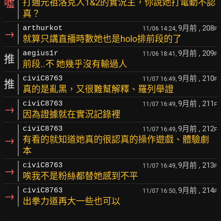
噓
打通元祖洛克人1&2的實況主，你說她打電動不認
真？
9月前
, 208
arthurkot
11/06 14:24,
F
→
就算只講直播時數她也是holo排前段的了
9月前
, 209
aegius1r
11/06 18:41,
F
推
前段..不 她幾乎沒有輸過人
9月前
, 210
civiC8763
11/07 16:49,
F
推
真的是亂黑，又很難幫解釋、羅列舉證
9月前
, 211
civiC8763
11/07 16:49,
F
→
因為證據就在實況記錄裡
9月前
, 212
civiC8763
11/07 16:49,
F
→
有看的就知道她真的很認真的操作遊戲、體驗劇
本
9月前
, 213
civiC8763
11/07 16:49,
F
→
唉我不是粉絲都替她感到不平
9月前
, 214
civiC8763
11/07 16:50,
F
→
出拳力道再大一些也可以