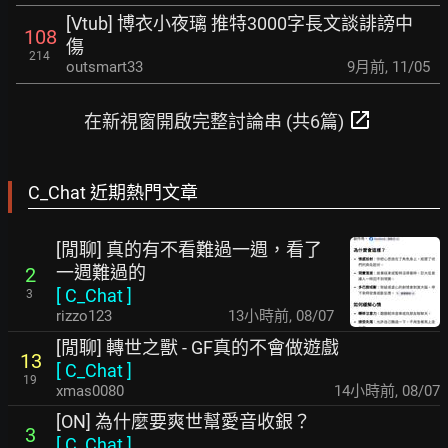
[Vtub] 博衣小夜璃 推特3000字長文談誹謗中
108
傷
214
outsmart33
9月前
,
11/05
open_in_new
在新視窗開啟完整討論串 (共6篇)
C_Chat 近期熱門文章
[閒聊] 真的有不看難過一週，看了
一週難過的
2
[
C_Chat
]
3
rizzo123
13小時前
,
08/07
[閒聊] 轉世之獸 - GF真的不會做遊戲
13
[
C_Chat
]
19
xmas0080
14小時前
,
08/07
[ON] 為什麼要爽世幫愛音收銀？
3
[
C_Chat
]