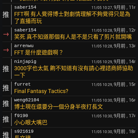
9月前
, 11
saber154
11/05 10:27,
F
推
FFT啊 有人覺得博士對劇情理解不夠覺得只是為
了直播而玩
9月前
, 12
saber154
11/05 10:28,
F
→
笑死 真不知道那個有人是不是只看了剪片就開嘴
9月前
, 13
arrenwu
11/05 10:28,
F
→
FFT 是什麼遊戲啊？
9月前
, 14
ninjapig
11/05 10:29,
F
推
3000字也太氣 齁不知道有沒有請心裡諮商師協助
一下
9月前
, 15
furret
11/05 10:29,
F
推
Final Fantasy Tactics?
9月前
, 16
weng62104
11/05 10:30,
F
推
博士現在還要分一個分身半夜打長文
9月前
, 17
f9190
11/05 10:30,
F
推
小心眼大嘴巴
9月前
, 18
s921619
11/05 10:30,
F
推