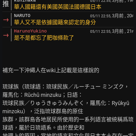
3月前
, 19
kuninaka
05/11 22:55,
F
推
華人國籍還有美國英國法國德國日本
3月前
, 20
NARUTO
05/11 22:55,
F
→
華人又不是依據國籍來認定的身分
3月前
, 21
HarunoYukino
05/11 22:55,
F
→
是不是都忘了肥咖條款了
補充一下沖繩人在wiki上記載是這樣說的

琉球族（琉球語：琉球民族／ルーチュー ミンズク，
羅馬化：Rūchū minzuku；日語：

琉球民族／りゅうきゅうみんぞく，羅馬化：Ryūkyū 
minzoku），泛指琉球群島的原住

族群，該群島各地居民所使用的一系列語言被統稱爲琉
球語，屬於日琉語系。由於歷史和

地理上的原因，當地的語言和文化與日本本土存在一定