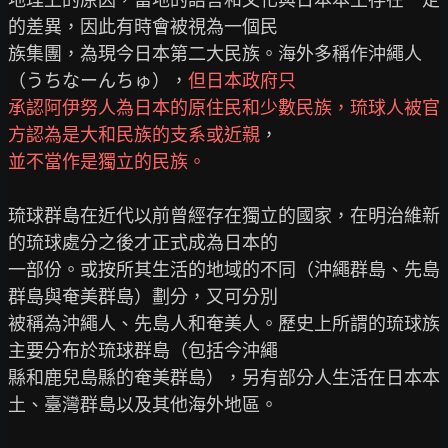
的差異，因此有時會被視為一個民

族集團，為現今日本第二大民族。海外多稱作沖繩人
（うちなーんちゅ），
但日本政府只
承認阿伊努人為日本的原住民和少數民族，琉球人被官
方認為是大和民族的支系或近親
並不當作是獨立的民族。
琉球群島在近代以前曾經存在獨立的國家，在明治維新
的琉球處分之後才正式成為日本的

一部份。或按所其生活的地域的不同（沖繩群島、先島
群島與奄美群島）劃分，又可分別

被稱為沖繩人、先島人和奄美人。歷史上所謂的琉球族
主要分布於琉球群島（包括今沖繩

縣和鹿兒島縣的奄美群島），另有部分人生活在日本本
土、臺灣群島以及其他海外地區。
