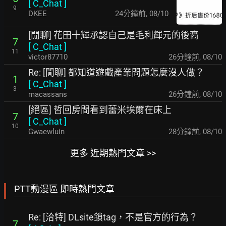
[
C_Chat
]
9
DKEE
24分鐘前
,
08/10
[閒聊] 花田十輝承認自己是毛利輝元的後裔
7
[
C_Chat
]
11
victor87710
26分鐘前
,
08/10
Re: [閒聊] 都知道遊戲產業問題怎麼沒人做？
1
[
C_Chat
]
3
macassans
26分鐘前
,
08/10
[絕區] 哲回房間看到蕾米埃爾在床上
7
[
C_Chat
]
10
Gwaewluin
28分鐘前
,
08/10
更多 近期熱門文章 >>
PTT動漫區 即時熱門文章
Re: [洽特] DLsite鎖tag，不是官方的行為？
7