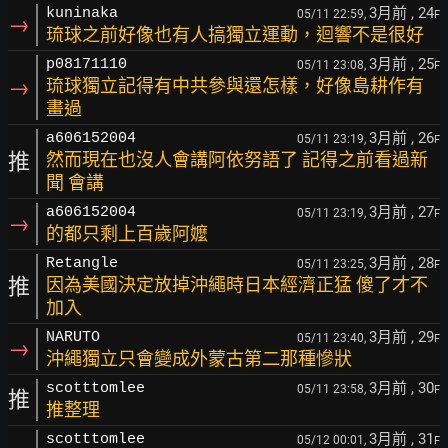
3月前
, 24
kuninaka
05/11 22:59,
F
→
琉球之前好像也有人搞獨立運動，迴響不是很好
3月前
, 25
p08171110
05/11 23:08,
F
→
琉球獨立記得有中共參與還怎樣，好像島耕作有
畫過
3月前
, 26
a606152004
05/11 23:19,
F
推
然而現在也沒人會講阿依努語了 記得之前看過新
聞 會講
3月前
, 27
a606152004
05/11 23:19,
F
→
的都只剩上百歲阿嬤
3月前
, 28
Retangle
05/11 23:25,
F
推
因為美國決定放掉沖繩時日本經濟正猛 傻了才不
加入
3月前
, 29
NARUTO
05/11 23:40,
F
→
沖繩獨立只會變成外蒙古第二那種慘狀
3月前
, 30
scotttomlee
05/11 23:58,
F
推
推整理
3月前
, 31
scotttomlee
05/12 00:01,
F