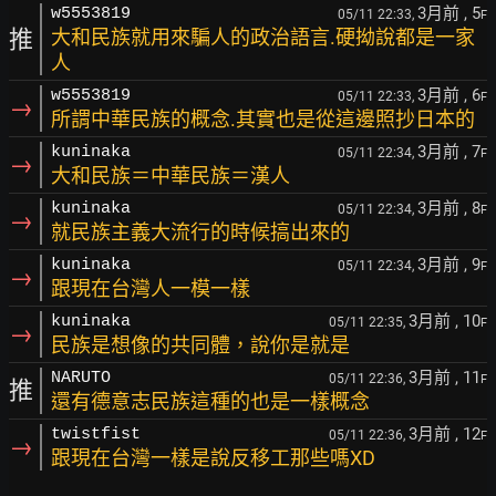
3月前
, 5
w5553819
05/11 22:33,
F
推
大和民族就用來騙人的政治語言.硬拗說都是一家
人
3月前
, 6
w5553819
05/11 22:33,
F
→
所謂中華民族的概念.其實也是從這邊照抄日本的
3月前
, 7
kuninaka
05/11 22:34,
F
→
大和民族＝中華民族＝漢人
3月前
, 8
kuninaka
05/11 22:34,
F
→
就民族主義大流行的時候搞出來的
3月前
, 9
kuninaka
05/11 22:34,
F
→
跟現在台灣人一模一樣
3月前
, 10
kuninaka
05/11 22:35,
F
→
民族是想像的共同體，說你是就是
3月前
, 11
NARUTO
05/11 22:36,
F
推
還有德意志民族這種的也是一樣概念
3月前
, 12
twistfist
05/11 22:36,
F
→
跟現在台灣一樣是說反移工那些嗎XD