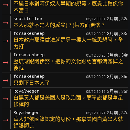
→
不過日本對阿伊奴人早期的規範，感覺比較像你
不當日
3月前
, 32
scotttomlee
05/12 00:01,
F
→
本人那就不是人的感覺(？(某方面更慘？
3月前
, 33
forsakesheep
05/12 00:20,
F
→
日本政府那種做法就是另一種大一統思想阿，全
力打
3月前
, 34
forsakesheep
05/12 00:20,
F
→
壓琉球跟阿伊努，把你的文化跟語言都消滅掉之
後就
3月前
, 35
forsakesheep
05/12 00:20,
F
→
只剩下日本人了
3月前
, 36
Royalweger
05/12 10:16,
F
→
白黑黃人都是美國人是政治面，簡單說都是拿星
條旗的
3月前
, 37
Royalweger
05/12 10:21,
F
→
華人非依國籍認定的身份，那拿美國白黃黑人就
錯誤類比