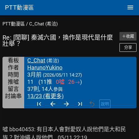
PTT
動漫區
PTT動漫區
/
C_Chat (希洽)
Re: [閒聊] 秦滅六國，換作是現代是什麼
＋收藏
壯舉？
分享
看板
C_Chat
(希洽)
作者
HarunoYukino
時間
3月前
(2026/05/11 14:27)
推噓
11
(
11
推
0
噓
26
→
)
留言
37則, 14人
參與
討論串
13/23 (看更多)
說明
噓 bbo40453: 有日本人會對愛奴人說他們是大和民
族？對沖繩人說他們    05/11 22:19
