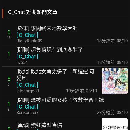
C_Chat 近期熱門文章
[終末] 求問終末地數學大師
6
[
C_Chat
]
13
RickyRubio09
13分鐘前
,
08/10
[閒聊] 超負荷現在到底多胖了
1
[
C_Chat
]
5
hy654
18分鐘前
,
08/10
[敗北] 敗北女角太多了！新週邊 可
愛風
5
[
C_Chat
]
6
laigeorge89
19分鐘前
,
08/10
[閒聊] 想被可愛的女孩子教數學合同誌
1
[
C_Chat
]
2
Senkanseiki
23分鐘前
,
08/10
[異環] 殘虹造型售價
5