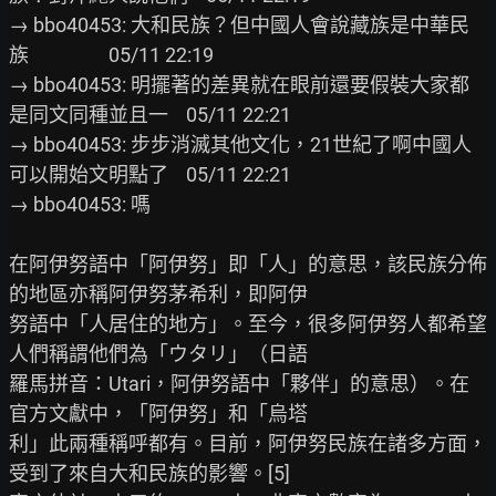
→ bbo40453: 大和民族？但中國人會說藏族是中華民
族                  05/11 22:19

→ bbo40453: 明擺著的差異就在眼前還要假裝大家都
是同文同種並且一    05/11 22:21

→ bbo40453: 步步消滅其他文化，21世紀了啊中國人
可以開始文明點了    05/11 22:21

→ bbo40453: 嗎

在阿伊努語中「阿伊努」即「人」的意思，該民族分佈
的地區亦稱阿伊努茅希利，即阿伊

努語中「人居住的地方」。至今，很多阿伊努人都希望
人們稱謂他們為「ウタリ」（日語

羅馬拼音：Utari，阿伊努語中「夥伴」的意思）。在
官方文獻中，「阿伊努」和「烏塔

利」此兩種稱呼都有。目前，阿伊努民族在諸多方面，
受到了來自大和民族的影響。[5]
