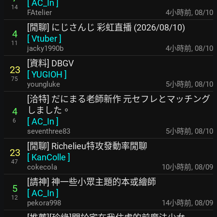
[
AC_In
]
14
FAtelier
4小時前
,
08/10
[閒聊] にじさんじ 彩虹直播 (2026/08/10)
4
[
Vtuber
]
11
jacky1990b
4小時前
,
08/10
[資料] DBGV
23
[
YUGIOH
]
75
youngluke
5小時前
,
08/10
[洽特] だにまる老師新作 元セフレとマッチング
しました。
4
[
AC_In
]
6
seventhree83
5小時前
,
08/10
[閒聊] Richelieu特攻發動率閒聊
23
[
KanColle
]
47
cokecola
10小時前
,
08/09
[請神] 神一些小眾主題的本或繪師
5
[
AC_In
]
12
pekora998
14小時前
,
08/09