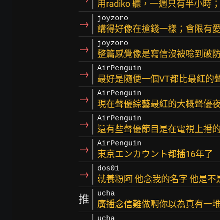
用radiko 聽，一週只有半小
joyzoro
→
講得好像在搶錢一樣；會限有
joyzoro
→
整篇感覺像是寫信沒被唸到破
AirPenguin
→
最好是隨便一個VT都比最紅的
AirPenguin
→
現在聲優綜藝最紅的大概聲優夜
AirPenguin
→
還有些聲優節目是在電視上播
AirPenguin
→
東京エンカウント都播16年了
dos01
→
就養粉阿 他念我的名字 他是不
ucha
推
廣播念信難做啊你以為真有一
ucha