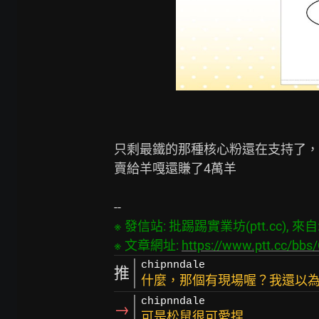
只剩最鐵的那種核心粉還在支持了，
賣給羊嘎還賺了4萬羊

※ 發信站: 批踢踢實業坊(ptt.cc), 來自: 1
※ 文章網址: 
https://www.ptt.cc/bb
chipnndale
推
什麼，那個有現場喔？我還以
chipnndale
→
可是松鼠很可愛捏