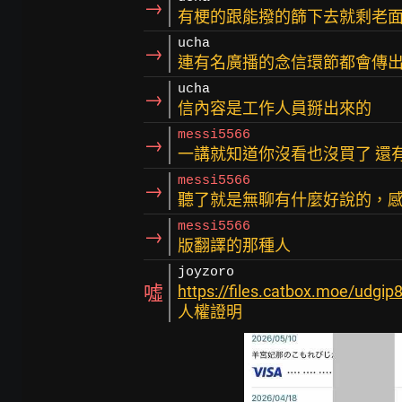
→
有梗的跟能撥的篩下去就剩老
ucha
→
連有名廣播的念信環節都會傳
ucha
→
信內容是工作人員掰出來的
messi5566
→
一講就知道你沒看也沒買了 還
messi5566
→
聽了就是無聊有什麼好說的，感覺j
messi5566
→
版翻譯的那種人
joyzoro
噓
https://files.catbox.moe/udgip
人權證明