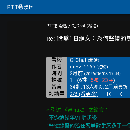
PTT
動漫區
PTT動漫區
/
C_Chat (希洽)
Re: [閒聊] 日網文：為何聲
看板
C_Chat
(希洽)
作者
messi5566
(虹粉)
時間
2月前
(2026/06/03 17:44)
推噓
1
(
6
推
5
噓
23
→
)
留言
34則, 13人
, 2月前
參與
最新
討論串
2/6 (看更多)
※ 引述 《Winux》 之銘言：
: 不過這幾年VT崛起後
: 聲優綜藝的潛在競爭對手又多了一