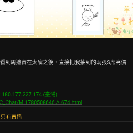
看到周邊實在太醜之後，直接把我抽到的兩張S席高價

80.177.227.174 (臺灣)

s/C_Chat/M.1780508646.A.674.html
為只有直播