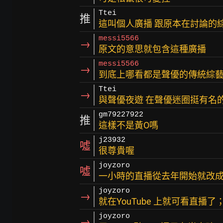
Ttei
推
這叫個人廣播 跟原本在討論的
messi5566
→
原文的意思就包含這種廣播
messi5566
→
到底上哪看都是聲優的傳統綜
Ttei
→
與聲優夜遊 在聲優迷圈挺有名
gm79227922
推
這樣不是黃O嗎
j23932
噓
很尊貴喔
joyzoro
噓
一小時的直播從去年開始就改
joyzoro
→
就在YouTube 上就可看直播
joyzoro
→