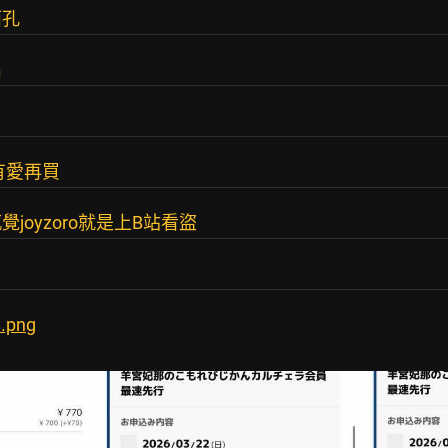
面孔
出
有愛再買
oyzoro就是上B站看盜
8.png