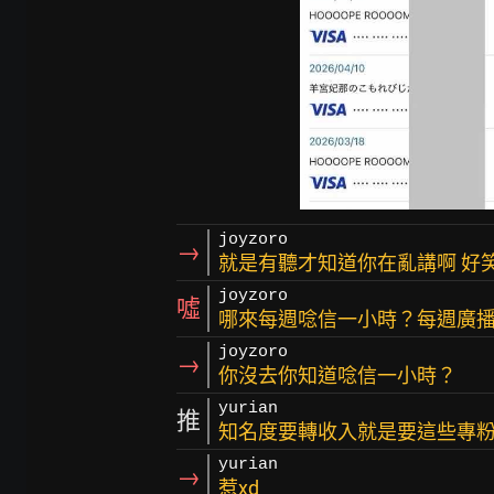
joyzoro
→
就是有聽才知道你在亂講啊 好
joyzoro
噓
哪來每週唸信一小時？每週廣
joyzoro
→
你沒去你知道唸信一小時？
yurian
推
知名度要轉收入就是要這些專粉
yurian
→
惹xd