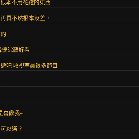
時；根本不用花錢的東西
愛再買不然根本沒差，
防的
聲優綜藝好看
遊吧 收視率贏很多節目
的
是喜歡我~
堆可以選？