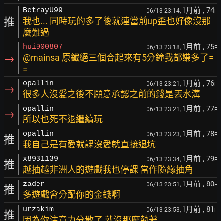
1月前
, 74
BetrayU99
06/13 23:14,
F
推
我也... 同時玩的多了後就連當前up歪也好像沒那
麼難過
1月前
, 75
hui000807
06/13 23:18,
F
→
@mainsa 原鐵絕三個合起來有5分鐘我都嫌多了=
=
1月前
, 76
opallin
06/13 23:21,
F
→
很多人沒愛之後不願意承認之前的錢是丟水溝
1月前
, 77
opallin
06/13 23:21,
F
→
所以也死不退繼續玩
1月前
, 78
opallin
06/13 23:23,
F
推
我自己是有愛就課沒愛就直接退坑
1月前
, 79
x8931139
06/13 23:34,
F
推
越抽越非洲人的遊戲我也停課 當作隨緣抽角
1月前
, 80
zader
06/13 23:51,
F
推
多遊戲會分配你的金錢啊
1月前
, 81
urzakim
06/13 23:53,
F
推
因為你注意力分散了 就沒那麼執著