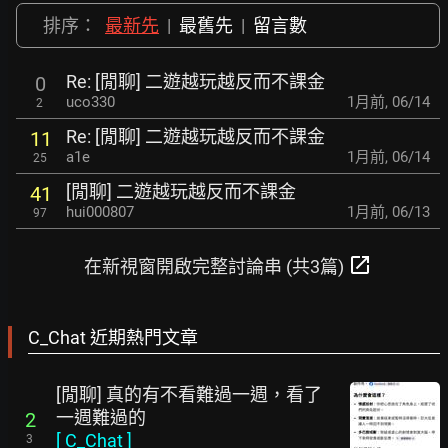
排序：
最新先
|
最舊先
|
留言數
Re: [閒聊] 二遊越玩越反而不課金
0
uco330
1月前
,
06/14
2
Re: [閒聊] 二遊越玩越反而不課金
11
a1e
1月前
,
06/14
25
[閒聊] 二遊越玩越反而不課金
41
hui000807
1月前
,
06/13
97
open_in_new
在新視窗開啟完整討論串 (共3篇)
C_Chat 近期熱門文章
[閒聊] 真的有不看難過一週，看了
一週難過的
2
[
C_Chat
]
3