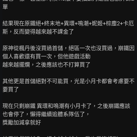
單

結果現在原鐵絕+終末地+異環+鳴潮+妮姬+棕塵2+卡厄
斯，反而變得越來越不課金了

原神從楓丹後沒買過首儲，絕區一次也沒買過，崩鐵因
個人喜歡還有買一次，但他遊戲活動

越來越擺爛，之後應該也不打算買了

其他更是首儲絕對不可能買，光是小月卡都會考慮要不
要買了

現在只剩崩鐵 異環和鳴潮有小月卡了，之後崩鐵應該
也會停了，懶得繼續追體系隊伍了，

獎勵加減拿就好
