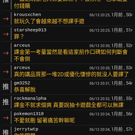
付錢贖
1月前
, 50
krousxchen
06/13 20:25,
F
→
就玩久了會越來越不想課手遊
1月前
, 51
starsheep013
06/13 20:25,
F
→
罪？
1月前
, 52
arceus
06/13 20:30,
F
→
課金第一考量當然是看這家前作口碑如何判斷會
不會倒
1月前
, 53
arceus
06/13 20:30,
F
→
真的講品質那一堆2D或優化悽慘的就沒人要課了
1月前
, 54
gm3252
06/13 20:31,
F
推
恭喜解脫
1月前
, 55
rockmanalpha
06/13 20:32,
F
推
課金不就求個爽 真要說抽卡遊戲全都可以無課
1月前
, 56
pokemon1318
06/13 20:34,
F
→
不愛就刪 留著痛苦幹嘛呢
1月前
, 57
jerrytwtp
06/13 20:34,
F
推