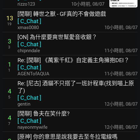
rizzo123
10小時前
,
08/07
[閒聊] 轉世之獸 - GF真的不會做遊戲
13
[
C_Chat
]
19
xmas0080
10小時前
,
08/07
[ON] 為什麼要爽世幫愛音收銀？
3
[
C_Chat
]
3
chipnndale
11小時前
,
08/07
Re: [閒聊] 《萬紫千紅》自定義主角擁抱DEI？
1
[
C_Chat
]
1
AGENTofAQUA
11小時前
,
08/07
Re: [尼古] 酒貓不只搭了一班計程車(找到喵上原
了)
4
[
C_Chat
]
5
gentin
12小時前
,
08/07
[閒聊] 魯夫在笑什麼?
4
[
C_Chat
]
7
nayeonmywife
12小時前
,
08/07
[原神] 你的意思是說我要去至冬拉電線嗎