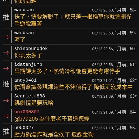
你的問題
1月前
, 58
warusan
06/13 20:53,
F
推
快了，快要解脫了，就只差一根稻草你就會刪光
手遊脫離苦
1月前
, 59
warusan
06/13 20:53,
F
→
海了
1月前
, 60
shinobunodok
06/13 20:56,
F
→
你玩太多了
1月前
, 61
idatenjump
06/13 20:58,
F
→
早期課太多了，熱情冷卻後會更能考慮停手
1月前
, 62
andy0481
06/13 21:01,
F
推
你潛意識發現課這些不夠值得了 降低沉沒成本中
1月前
, 63
Scarlett888
06/13 21:09,
F
→
跳劇情是要玩啥
1月前
, 64
hui000807
06/13 21:09,
F
→
@b79205 為什麼老子寫道德經
1月前
, 65
u950027
06/13 21:10,
F
推
壓力鍋爆炸就是全砍了 還課金勒