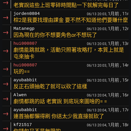
→
老實說這些上班零碎時間點一下就解完每日了
1月前
, 11
jorden0804
06/13 20:03,
F
→
棕2是我要找理由課金 要不然不知道他們要賺什麼
1月前
, 12
Matanegp
06/13 20:03,
F
→
因為現在的你不想要角色or不想玩了
1月前
, 13
hui000807
06/13 20:03,
F
→
劇情能跳就跳，活動只照著攻略打，本質上就是
屯來抽卡
1月前
, 14
hui000807
06/13 20:03,
F
→
玩的==
1月前
, 15
ayubabbit
06/13 20:03,
F
→
反正石頭抽乾了就可以砍了這樣
1月前
, 16
Alwen
06/13 20:04,
F
→
劇情都跳的話 老實說 到底玩來圖啥的= =
1月前
, 17
ayubabbit
06/13 20:04,
F
→
連首抽都懶得刷 你送太少我直接就砍了
1月前
, 18
kf21517
06/13 20:04,
F
→