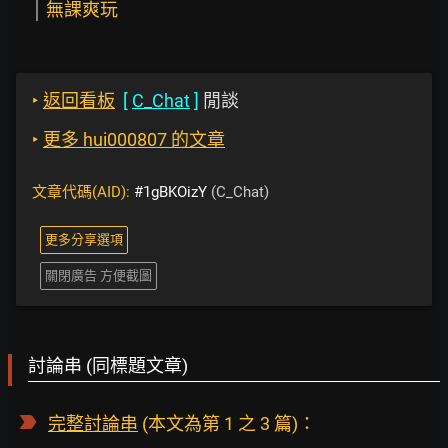
無課爽玩
‣
返回看板
[
C_Chat
]
閒談
‣
更多 hui000807 的文章
文章代碼(AID):
#1gBKOizY
(C_Chat)
更多分享選項
關閉廣告 方便截圖
討論串 (同標題文章)
完整討論串
(本文為第 1 之 3 篇)：