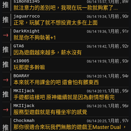
1月前
, 89
simon81345
06/14 15:57,
F
推
就注意力的差別吧，我現在玩一款就夠累了...
1月前
, 90
jaguarroco
06/14 19:34,
F
推
正常，玩膩了就不想投資太多在上面
1月前
, 91
DarkKnight
06/14 19:36,
F
→
就是你不夠執著+1
1月前
, 92
GTA6
06/14 19:42,
F
推
因為遊戲越來越多，薪水沒有
1月前
, 93
x19005
06/14 19:59,
F
推
玩那麼多幹嘛
1月前
, 94
BOARAY
06/14 20:14,
F
→
本來就不用課金的吧 還會怕有髒東西
1月前
, 95
MKIIjack
06/14 20:15,
F
推
手遊都這樣吧 原神繼續就是因為劇情想看完
1月前
, 96
MKIIjack
06/14 20:16,
F
→
服務型遊戲就是有種坐牢的感覺
1月前
, 97
Chockmah
06/14 20:25,
F
推
那你很適合來玩我們無敵的遊戲王Master Dual ，