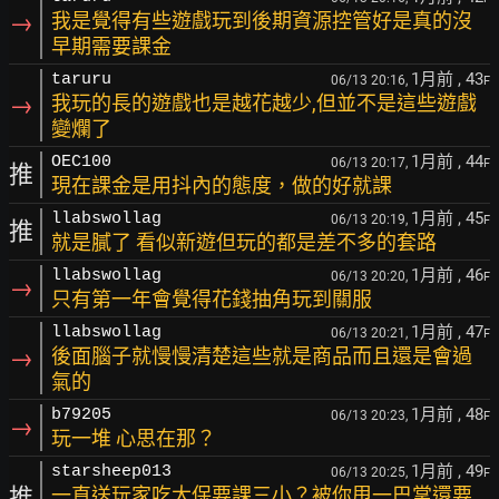
→
我是覺得有些遊戲玩到後期資源控管好是真的沒
早期需要課金
1月前
, 43
taruru
06/13 20:16,
F
→
我玩的長的遊戲也是越花越少,但並不是這些遊戲
變爛了
1月前
, 44
OEC100
06/13 20:17,
F
推
現在課金是用抖內的態度，做的好就課
1月前
, 45
llabswollag
06/13 20:19,
F
推
就是膩了 看似新遊但玩的都是差不多的套路
1月前
, 46
llabswollag
06/13 20:20,
F
→
只有第一年會覺得花錢抽角玩到關服
1月前
, 47
llabswollag
06/13 20:21,
F
→
後面腦子就慢慢清楚這些就是商品而且還是會過
氣的
1月前
, 48
b79205
06/13 20:23,
F
→
玩一堆 心思在那？
1月前
, 49
starsheep013
06/13 20:25,
F
推
一直送玩家吃大保要課三小？被你甩一巴掌還要