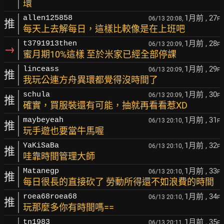
環
1月前
, 27
allen125858
06/13 20:08,
F
推
每天上去解每日，這樣比較像是在上班吧
1月前
, 28
t3791913then
06/13 20:09,
F
→
蜜月期10%這樣 至於米家已經全部停課
1月前
, 29
linceass
06/13 20:09,
F
推
我玩公連方舟異環都覺得沒時間了
1月前
, 30
schula
06/13 20:09,
F
推
確實，買服裝還有可能，抽就再看看惹XD
1月前
, 31
maybeyeah
06/13 20:10,
F
推
玩手遊也要當牛馬喔
1月前
, 32
YaKiSaBa
06/13 20:10,
F
推
哇靠時間管理大師
1月前
, 33
Matanegp
06/13 20:10,
F
推
每日很長的直接砍了 勞動所得還不如浪費的時間
1月前
, 34
roea68roea68
06/13 20:10,
F
推
玩那麼多你有時間嗎==
1月前
, 35
tn1983
06/13 20:11,
F