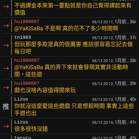
→
不過課金本來第一要點就是你自己覺得課起來有
價值
1月前
, 36
hui000807
06/13 20:11,
F
→
@YaKiSaBa 不是啊 真的花不了多少時間啊
1月前
, 37
tn1983
06/13 20:12,
F
→
但玩那麼多款是真的很厲害 應該很容易忘記去做
每日吧
1月前
, 38
hui000807
06/13 20:12,
F
→
@YaKiSaBa 真的弄下來就會發現其實非活動時
間，這些遊
1月前
, 39
hui000807
06/13 20:12,
F
→
戲也沒啥內容值得開來玩
1月前
, 40
Lizus
06/13 20:13,
F
推
你就沒這麼愛這些遊戲 只是想殺時間 事實上這些
手遊也出
1月前
, 41
Lizus
06/13 20:14,
F
→
很多很快沒錯
1月前
, 42
taruru
06/13 20:16,
F