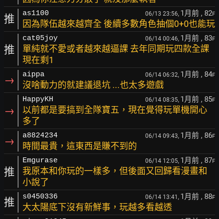
1月前
, 82
as1100
06/13 23:56,
F
推
因為隊伍越來越齊全 後續多數角色抽個0+0也能玩
1月前
, 83
cat05joy
06/14 00:46,
F
推
單純就不愛或者越來越逼課 去年同期玩四款全課
現在剩1
1月前
, 84
aippa
06/14 06:32,
F
→
沒啥動力的就建議退坑 ...也太多遊戲
1月前
, 85
HappyKH
06/14 08:35,
F
→
以前都是要搞到全隊寶五，現在覺得玩單機開心
多了
1月前
, 86
a8824234
06/14 09:43,
F
→
時間最貴，這東西是賺不到的
1月前
, 87
Emgurase
06/14 12:05,
F
推
我原本和你玩的一樣多，但後面又回歸看漫畫和
小說了
1月前
, 88
s0450336
06/14 13:41,
F
推
大太陽底下沒有新鮮事，玩越多看越透