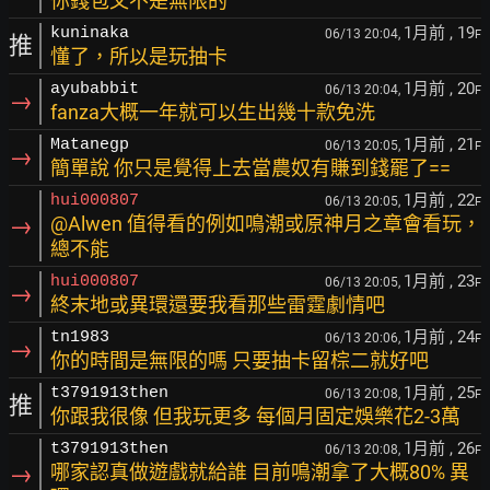
你錢包又不是無限的
1月前
, 19
kuninaka
06/13 20:04,
F
推
懂了，所以是玩抽卡
1月前
, 20
ayubabbit
06/13 20:04,
F
→
fanza大概一年就可以生出幾十款免洗
1月前
, 21
Matanegp
06/13 20:05,
F
→
簡單說 你只是覺得上去當農奴有賺到錢罷了==
1月前
, 22
hui000807
06/13 20:05,
F
→
@Alwen 值得看的例如鳴潮或原神月之章會看玩，
總不能
1月前
, 23
hui000807
06/13 20:05,
F
→
終末地或異環還要我看那些雷霆劇情吧
1月前
, 24
tn1983
06/13 20:06,
F
→
你的時間是無限的嗎 只要抽卡留棕二就好吧
1月前
, 25
t3791913then
06/13 20:08,
F
推
你跟我很像 但我玩更多 每個月固定娛樂花2-3萬
1月前
, 26
t3791913then
06/13 20:08,
F
→
哪家認真做遊戲就給誰 目前鳴潮拿了大概80% 異