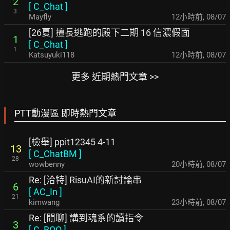
2
[
C_Chat
]
3
Mayfly
12小時前
,
08/07
[26夏] 擅長逃跑的殿下二期 16 信濃假面
1
[
C_Chat
]
1
Katsuyuki118
12小時前
,
08/07
更多 近期熱門文章 >>
PTT動漫區 即時熱門文章
[檢舉] ppit12345 4-11
13
[
C_ChatBM
]
28
wowbenny
20小時前
,
08/07
Re: [洽特] RisuAI的新討論串
6
[
AC_In
]
21
kimwang
23小時前
,
08/07
Re: [閒聊] 講到魂系的讀指令
3
[
C_BOO
]