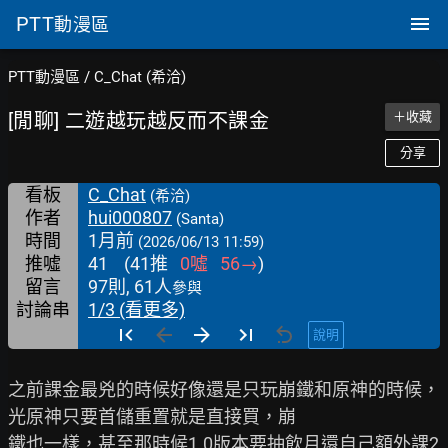
PTT
動漫區
PTT動漫區
/
C_Chat (希洽)
[閒聊] 二遊越玩越反而不課金
＋收藏
分享
看板
C_Chat
(希洽)
作者
hui000807
(Santa)
時間
1月前
(2026/06/13 11:59)
推噓
41
(
41
推
0
噓
56
→
)
留言
97則, 61人
參與
討論串
1/3 (看更多)
說明
之前課金最兇的時候好像還是只玩崩鐵和原神的時候，
光原神只要首儲重置就是直接買，崩

鐵也一樣，甚至那時候1.0版本要抽飲月還自己額外課2