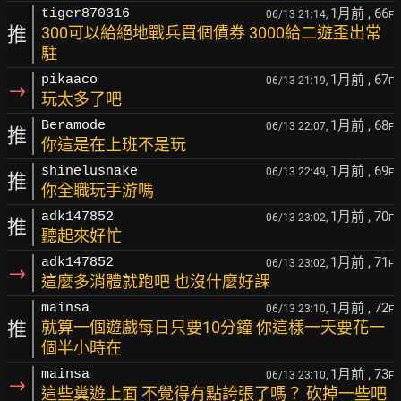
1月前
, 66
tiger870316
06/13 21:14,
F
推
300可以給絕地戰兵買個債券 3000給二遊歪出常
駐
1月前
, 67
pikaaco
06/13 21:19,
F
→
玩太多了吧
1月前
, 68
Beramode
06/13 22:07,
F
推
你這是在上班不是玩
1月前
, 69
shinelusnake
06/13 22:49,
F
推
你全職玩手游嗎
1月前
, 70
adk147852
06/13 23:02,
F
推
聽起來好忙
1月前
, 71
adk147852
06/13 23:02,
F
→
這麼多消體就跑吧 也沒什麼好課
1月前
, 72
mainsa
06/13 23:10,
F
推
就算一個遊戲每日只要10分鐘 你這樣一天要花一
個半小時在
1月前
, 73
mainsa
06/13 23:10,
F
→
這些糞遊上面 不覺得有點誇張了嗎？ 砍掉一些吧