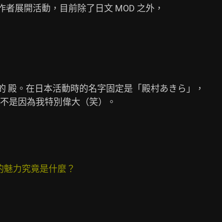
作者展開活動，目前除了日文 MOD 之外，

譯的 殿。在日本活動時的名字固定是「殿村あきら」，

不是因為我特別偉大（笑）。

的魅力究竟是什麼？