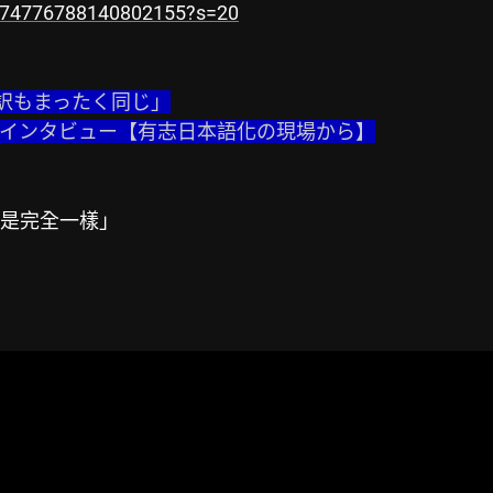
2074776788140802155?s=20
訳もまったく同じ」

＆殿氏インタビュー【有志日本語化の現場から】
是完全一樣」