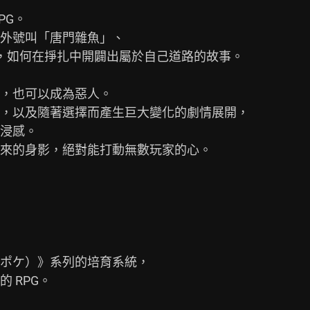
G。

外號叫「唐門雜魚」、

，如何在掙扎中開闢出屬於自己道路的故事。

，也可以成為惡人。

，以及隨著選擇而產生巨大變化的劇情展開，

浸感。

來的身影，絕對能打動無數玩家的心。

ポケ）》系列的培育系統，

RPG。
