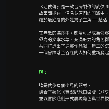
《活俠傳》是一款台灣製作的武俠 RP
故事講述在一個名為唐門的門派中、
處於最底層的外姓弟子主角——趙活
在無數的選擇中，趙活可以成為俠客
極高的文本水準、充滿魅力的角色群
共同打造出了這部作品獨一無二的沉
一個曾跌落至谷底的人如何重新爬起
殿：
這是武俠這個少見的題材，

結合了類似《實況野球口袋版（パワ
並以冒險遊戲形式展現角色與世界觀的 