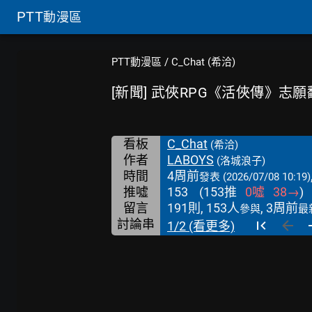
PTT
動漫區
PTT動漫區
/
C_Chat (希洽)
[新聞] 武俠RPG《活俠傳》志
看板
C_Chat
(希洽)
作者
LABOYS
(洛城浪子)
時間
4周前
發表
(2026/07/08 10:19)
推噓
153
(
153
推
0
噓
38
→
)
留言
191則, 153人
, 3周前
參與
最
討論串
1/2 (看更多)