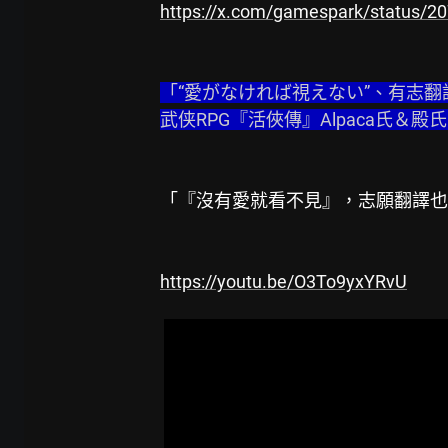
https://x.com/gamespark/status/
「“愛がなければ視えない”、有志翻
武侠RPG『活俠傳』Alpaca氏
「『沒有愛就看不見』，志願翻譯也
https://youtu.be/O3To9yxYRvU