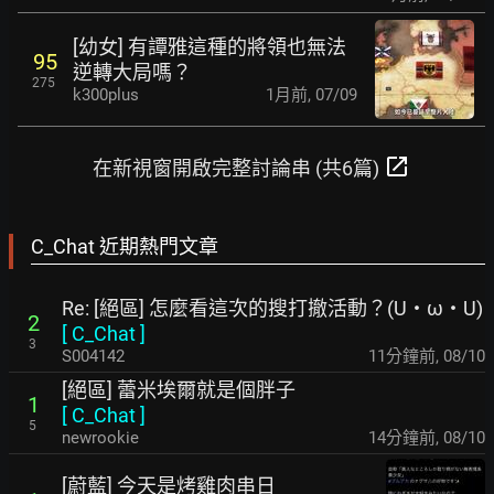
[幼女] 有譚雅這種的將領也無法
95
逆轉大局嗎？
275
k300plus
1月前
,
07/09
open_in_new
在新視窗開啟完整討論串 (共6篇)
C_Chat 近期熱門文章
Re: [絕區] 怎麼看這次的搜打撤活動？(U・ω・U)
2
[
C_Chat
]
3
S004142
11分鐘前
,
08/10
[絕區] 蕾米埃爾就是個胖子
1
[
C_Chat
]
5
newrookie
14分鐘前
,
08/10
[蔚藍] 今天是烤雞肉串日