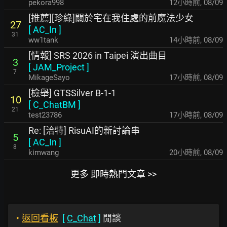
pekora998
12小時前
,
08/09
[推薦][珍綠]關於宅在我住處的前魔法少女
27
[
AC_In
]
31
ww1tank
14小時前
,
08/09
[情報] SRS 2026 in Taipei 演出曲目
3
[
JAM_Project
]
7
MikageSayo
17小時前
,
08/09
[檢舉] GTSSilver B-1-1
10
[
C_ChatBM
]
21
test23786
17小時前
,
08/09
Re: [洽特] RisuAI的新討論串
5
[
AC_In
]
8
kimwang
20小時前
,
08/09
更多 即時熱門文章 >>
‣
返回看板
[
C_Chat
]
閒談