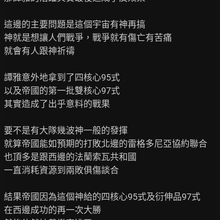
這邊的主要問題是這個宇宙有神再搞

神就是想讓人們戰爭，戰爭就有傷亡有苦痛

就會有人跟神祈禱

譚雅意外地拿到了四核心95式

以及帝國的第一批雙核心97式

其實造成了出乎意料的戰果

要不是有大隊幾波神一般的發揮

就算帝國能如預期的打敗北邊的雷格多尼亞協約聯合

也頂多是跟西邊的法蘭索瓦共和國

一直消耗資源到兩敗俱傷談合

結果帝國因為這個神給的四核心95式及衍伸品97式

在西邊成功的再一次大勝
