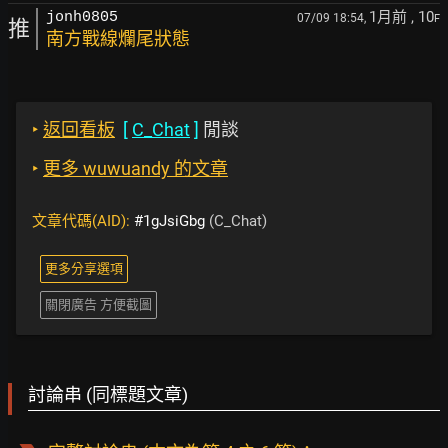
1月前
, 10
jonh0805
07/09 18:54,
F
推
南方戰線爛尾狀態
‣
返回看板
[
C_Chat
]
閒談
‣
更多 wuwuandy 的文章
文章代碼(AID):
#1gJsiGbg
(C_Chat)
更多分享選項
關閉廣告 方便截圖
討論串 (同標題文章)