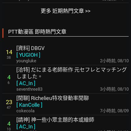
更多 近期熱門文章 >>
PTT動漫區 即時熱門文章
[資料] DBGV
14
[
YUGIOH
]
38
youngluke
2小時前
,
08/10
[洽特] だにまる老師新作 元セフレとマッチング
しました。
4
[
AC_In
]
6
seventhree83
3小時前
,
08/10
[閒聊] Richelieu特攻發動率閒聊
23
[
KanColle
]
47
cokecola
7小時前
,
08/09
[請神] 神一些小眾主題的本或繪師
4
[
AC_In
]
10