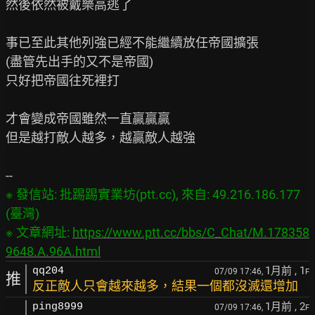
然後依然被戴樂高逃了

事已至此其他列強已經不能繼續放任帝國擴張

(盡管先出手的又不是帝國)

只好把帝國往死裡打

才會變成帝國雖然一直贏贏贏

但是越打敵人越多，越贏敵人越強

※ 發信站: 批踢踢實業坊(ptt.cc), 來自: 49.216.186.177 
(臺灣)

※ 文章網址: 
https://www.ptt.cc/bbs/C_Chat/M.178358
9648.A.96A.html
1月前
, 1
qq204
07/09 17:46,
F
推
反正敵人只會越來越多，結果一個都沒滅還增加
1月前
, 2
ping8999
07/09 17:46,
F