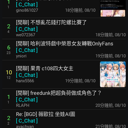
1
[
C_Chat
]
1
gino861027
18分鐘前
,
08/10
[閒聊] 不想亂花錢打陀螺比賽了
2
[
C_Chat
]
4
we072367
18分鐘前
,
08/10
[閒聊] 哈利波特戲中榮恩女友轉戰OnlyFans
6
[
C_Chat
]
23
yniori
19分鐘前
,
08/10
[閒聊] 果青 c108四大女主
10
[
C_Chat
]
12
hanx5566
19分鐘前
,
08/10
[閒聊] freedunk把超負荷做成角色了？
1
[
C_Chat
]
1
RLAPH
20分鐘前
,
08/10
Re: [BGD] 薇歐拉 坐娃AI圖
2
[
C_Chat
]
2
ayachyan
21分鐘前
,
08/10