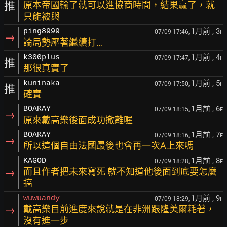
推
原本帝國輸了就可以進協商時間，結果贏了，就
只能被輿
1月前
, 3
ping8999
07/09 17:46,
F
→
論局勢壓著繼續打…
1月前
, 4
k300plus
07/09 17:47,
F
推
那很真實了
1月前
, 5
kuninaka
07/09 17:50,
F
推
確實
1月前
, 6
BOARAY
07/09 18:15,
F
→
原來戴高樂後面成功撤離喔
1月前
, 7
BOARAY
07/09 18:16,
F
→
所以這個自由法國最後也會再一次A上來嗎
1月前
, 8
KAGOD
07/09 18:28,
F
→
而且作者把未來寫死 就不知道他後面到底要怎麼
搞
1月前
, 9
wuwuandy
07/09 18:29,
F
→
戴高樂目前進度來說就是在非洲跟隆美爾耗著，
沒有進一步