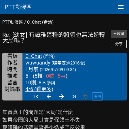
PTT
動漫區
PTT動漫區
/
C_Chat (希洽)
Re: [幼女] 有譚雅這種的將領也無法逆轉
＋收藏
大局嗎？
分享
看板
C_Chat
(希洽)
作者
wuwuandy
(嗚嗚安迪2016版)
時間
1月前
(2026/07/09 09:34)
推噓
5
(
5
推
0
噓
5
→
)
留言
10則, 8人
參與
討論串
4/6 (看更多)
說明
其實真正的問題是"大局"是什麼

如果帝國的大局其實是保領土不失

那譚雅的活躍其實最後造成了反效果
