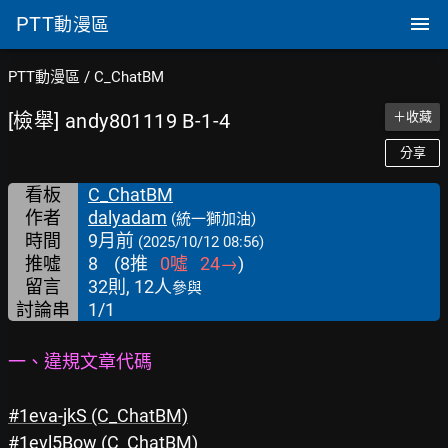
PTT
動漫區
PTT動漫區
/
C_ChatBM
[檢舉] andy801119 B-1-4
＋收藏
分享
看板
C_ChatBM
作者
dalyadam
(統一獅加油)
時間
9月前
(2025/10/12 08:56)
推噓
8
(
8
推
0
噓
24
→
)
留言
32則, 12人
參與
討論串
1/1
一、違規文章代碼
#1eva-jkS
 (C_ChatBM)
#1evl5Bow
 (C_ChatBM)