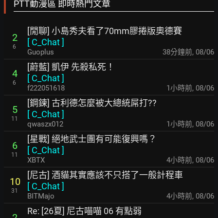
PTT動漫區 即時熱門文章
[閒聊] 小島秀夫看了70mm膠捲版奧德賽
2
[
C_Chat
]
6
Guoplus
38分鐘前
,
08/06
[蔚藍] 凱伊 先殺私死！
4
[
C_Chat
]
6
f222051618
1小時前
,
08/06
[鋼鍊] 古利德怎麼被大總統屌打??
5
[
C_Chat
]
11
qwaszx012
1小時前
,
08/06
[星戰] 絕地武士團有可能復興嗎？
6
[
C_Chat
]
11
XBTX
4小時前
,
08/06
[尼古] 酒貓其實應該不只搭了一般計程車
10
[
C_Chat
]
31
BITMajo
4小時前
,
08/06
Re: [26夏] 尼古喵喵 06 有點弱
2