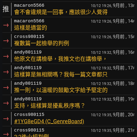
9月前
, 13
macaron5566
10/12 19:26,
F
推
會不會違規是一回事，應該很少人覺得
9月前
, 14
macaron5566
10/12 19:26,
F
→
這樣是適當的
9月前
, 15
cross980115
10/12 19:26,
F
→
複數篇一起檢舉的判例
9月前
, 16
andy801119
10/12 19:32,
F
→
他原文在講檢舉，我推文也在講檢舉，
9月前
, 17
andy801119
10/12 19:32,
F
→
這樣算是無相關嗎？我每一篇文章都只
9月前
, 18
andy801119
10/12 19:32,
F
→
推一則，以溫暖的鼓勵文字給予堅定的
9月前
, 19
andy801119
10/12 19:32,
F
→
支持，這樣算是擾亂秩序嗎？
9月前
, 20
cross980115
10/12 19:35,
F
→
#1YG8eGD4 (C_GenreBoard)
9月前
, 21
cross980115
10/12 19:35,
F
→
2:2後小組判例