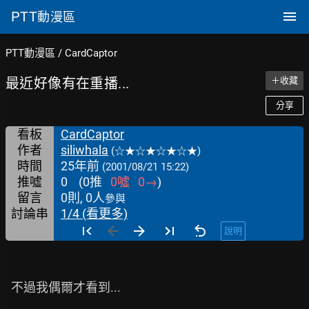
PTT
動漫區
PTT動漫區
/
CardCaptor
最近好像有在重播...
＋收藏
分享
看板
CardCaptor
作者
siliwhala
(☆★☆★☆★☆★)
時間
25年前
(2001/08/21 15:22)
推噓
0
(
0
推
0
噓
0
→
)
留言
0則, 0人
參與
討論串
1/4 (看更多)
說明
  不過我偶爾才看到...
