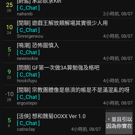
[蔚藍] 承認欲求Kei
25
[
C_Chat
]
28
nahsnib
2小時前
,
08/07
[閒聊] 遊戲王解放類解場其實很少人用
10
[
C_Chat
]
24
Sinreigensou
4小時前
,
08/07
[鳴潮] 恐怖圖慎入
5
[
C_Chat
]
7
newrookie
4小時前
,
08/07
[問題] GF第一次做3A算勉強及格吧
9
[
C_Chat
]
22
hirokifuyu
4小時前
,
08/07
[閒聊] 宗教團體像是慈濟的帳是不是滿混亂的呀
-10
[
C_Chat
]
28
ergostepo
4小時前
,
08/07
[活俠] 想和魏菊OOXX Ver 1.0
5
[
C_Chat
]
9
catinclay
4小時前
,
08/07