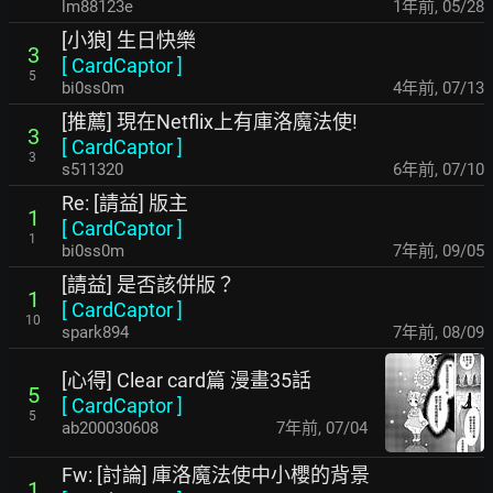
lm88123e
1年前
,
05/28
[小狼] 生日快樂
3
[
CardCaptor
]
5
bi0ss0m
4年前
,
07/13
[推薦] 現在Netflix上有庫洛魔法使!
3
[
CardCaptor
]
3
s511320
6年前
,
07/10
Re: [請益] 版主
1
[
CardCaptor
]
1
bi0ss0m
7年前
,
09/05
[請益] 是否該併版？
1
[
CardCaptor
]
10
spark894
7年前
,
08/09
[心得] Clear card篇 漫畫35話
5
[
CardCaptor
]
5
ab200030608
7年前
,
07/04
Fw: [討論] 庫洛魔法使中小櫻的背景
1