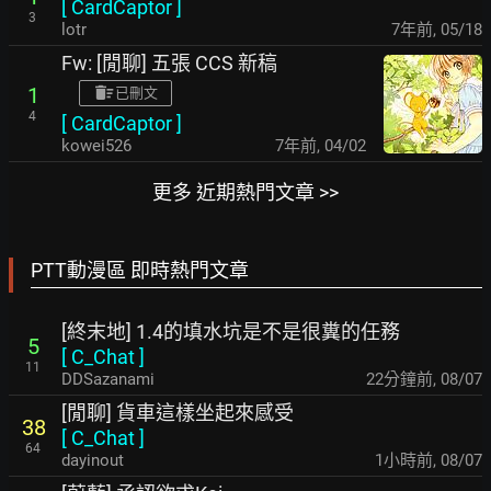
[
CardCaptor
]
3
lotr
7年前
,
05/18
Fw: [閒聊] 五張 CCS 新稿
1
已刪文
4
[
CardCaptor
]
kowei526
7年前
,
04/02
更多 近期熱門文章 >>
PTT動漫區 即時熱門文章
[終末地] 1.4的填水坑是不是很糞的任務
5
[
C_Chat
]
11
DDSazanami
22分鐘前
,
08/07
[閒聊] 貨車這樣坐起來感受
38
[
C_Chat
]
64
dayinout
1小時前
,
08/07