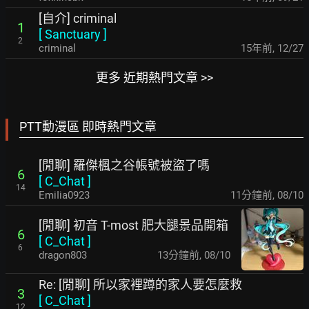
[自介] criminal
1
[
Sanctuary
]
2
criminal
15年前
,
12/27
更多 近期熱門文章 >>
PTT動漫區 即時熱門文章
[閒聊] 羅傑楓之谷帳號被盜了嗎
6
[
C_Chat
]
14
EmiIia0923
11分鐘前
,
08/10
[閒聊] 初音 T-most 肥大腿景品開箱
6
[
C_Chat
]
6
dragon803
13分鐘前
,
08/10
Re: [閒聊] 所以家裡蹲的家人要怎麼救
3
[
C_Chat
]
12