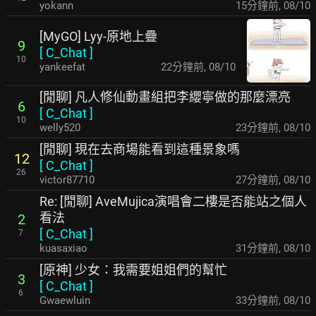
yokann
15分鐘前
,
08/10
[MyGO] Lyy-原地上疊
9
[
C_Chat
]
10
yankeefat
22分鐘前
,
08/10
[閒聊] 凡人修仙動畫組把李纓寧做的那麼漂亮
6
[
C_Chat
]
10
welly520
23分鐘前
,
08/10
[閒聊] 現在去商場能看到這種景象嗎
12
[
C_Chat
]
26
victor87710
27分鐘前
,
08/10
Re: [閒聊] AveMujica演唱會二樓是否能站之個人
看法
2
[
C_Chat
]
7
kuasaxiao
31分鐘前
,
08/10
[原神] 少女：我需要姐姐們的幫忙
3
[
C_Chat
]
6
Gwaewluin
33分鐘前
,
08/10