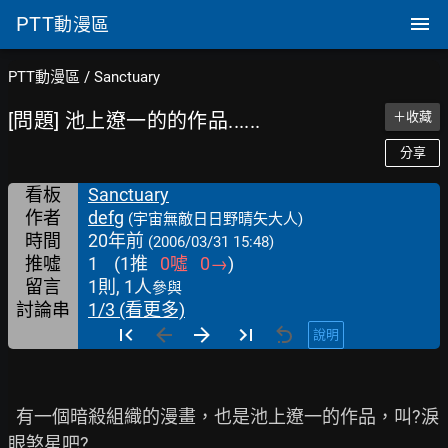
PTT
動漫區
PTT動漫區
/
Sanctuary
[問題] 池上遼一的的作品......
＋收藏
分享
看板
Sanctuary
作者
defg
(宇宙無敵日日野晴矢大人)
時間
20年前
(2006/03/31 15:48)
推噓
1
(
1
推
0
噓
0
→
)
留言
1則, 1人
參與
討論串
1/3 (看更多)
說明
  有一個暗殺組織的漫畫，也是池上遼一的作品，叫?淚
眼煞星吧?
