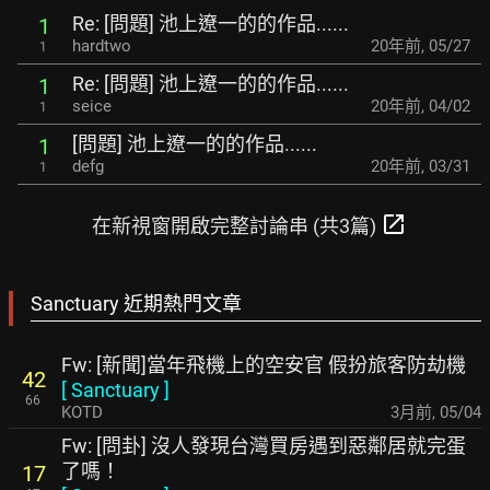
Re: [問題] 池上遼一的的作品......
1
hardtwo
20年前
,
05/27
1
Re: [問題] 池上遼一的的作品......
1
seice
20年前
,
04/02
1
[問題] 池上遼一的的作品......
1
defg
20年前
,
03/31
1
open_in_new
在新視窗開啟完整討論串 (共3篇)
Sanctuary 近期熱門文章
Fw: [新聞]當年飛機上的空安官 假扮旅客防劫機
42
[
Sanctuary
]
66
KOTD
3月前
,
05/04
Fw: [問卦] 沒人發現台灣買房遇到惡鄰居就完蛋
了嗎！
17