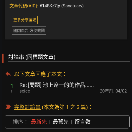
文章代碼(AID):
#14BKz7jp
(Sanctuary)
更多分享選項
關閉廣告 方便截圖
討論串 (同標題文章)
以下文章回應了本文
：
Re: [問題] 池上遼一的的作品......
1
seice
20年前
,
04/02
1
完整討論串
(本文為第 1 之 3 篇)：
排序：
最新先
|
最舊先
|
留言數