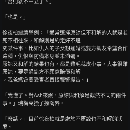
「否則就不中立了。」

「也是。」

徐夜柏繼續舉例：「通常選擇原諒但不和解的人就是老
死不相往來，和解則是約定好不追

究某件事，比如仇人的子女想通婚或雙方親友希望合作
這種，仇恨與防備本身並未消彌。

原諒又和解的結果也有，都是雞毛蒜皮小事，大事很難
原諒，要是過錯方不願意賠償和解

，我爸媽會要受害者直接報警提告。」

「我懂了。對Ash來說，原諒與和解是截然不同的兩件
事。」瑞梅克搔了搔嘴唇。

「廢話。」目前徐夜柏就是處於不原諒也不和解的狀
態。
