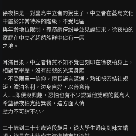
徐夜柏是一對蔓島中立者的獨生子，中立者在蔓島文化
中屬於非常特殊的階級，不受地區

與年齡地位限制，義務調停紛爭並見證結果，徐夜柏的
家庭在中立者超然族群中佔有一席

之地。

耳濡目染，中立者特質不知不覺已刻印在徐夜柏身上，
相對高學歷，沒有記號的光潔身軀

，不受限單一信仰，擅長語言溝通，熟知祕密結社規
矩，澹泊名利，潔身自好，以善意待

人……即便沒興趣，恐怕也有不少認識他雙親的蔓島人
希望徐夜柏克紹箕裘，這方面人情

壓力不可謂不小。

二十歲到二十七歲這段歲月，從大學生過度到辣文編