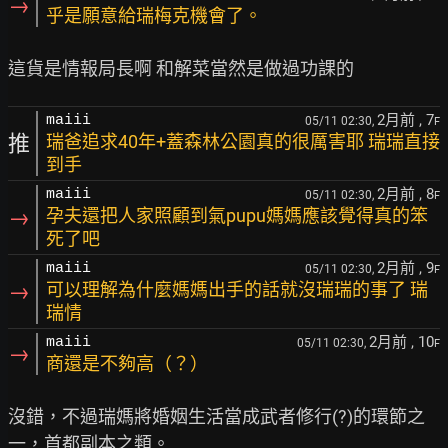
→
乎是願意給瑞梅克機會了。
2月前
, 7
maiii
05/11 02:30,
F
推
瑞爸追求40年+蓋森林公園真的很厲害耶 瑞瑞直接
到手
2月前
, 8
maiii
05/11 02:30,
F
→
孕夫還把人家照顧到氣pupu媽媽應該覺得真的笨
死了吧
2月前
, 9
maiii
05/11 02:30,
F
→
可以理解為什麼媽媽出手的話就沒瑞瑞的事了 瑞
瑞情
2月前
, 10
maiii
05/11 02:30,
F
→
商還是不夠高（？）
沒錯，不過瑞媽將婚姻生活當成武者修行(?)的環節之
一，首都副本之類。
