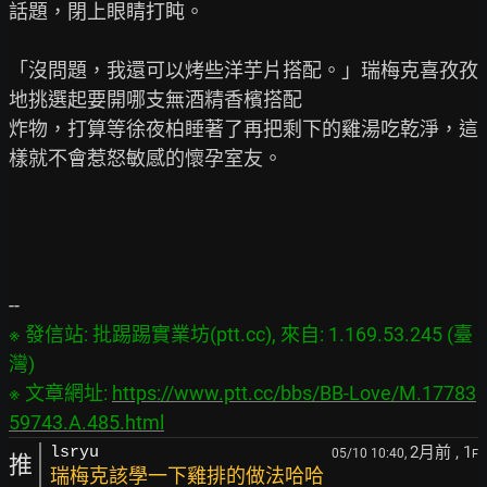
話題，閉上眼睛打盹。

「沒問題，我還可以烤些洋芋片搭配。」瑞梅克喜孜孜
地挑選起要開哪支無酒精香檳搭配

炸物，打算等徐夜柏睡著了再把剩下的雞湯吃乾淨，這
樣就不會惹怒敏感的懷孕室友。

※ 發信站: 批踢踢實業坊(ptt.cc), 來自: 1.169.53.245 (臺
灣)

※ 文章網址: 
https://www.ptt.cc/bbs/BB-Love/M.17783
59743.A.485.html
2月前
, 1
lsryu
05/10 10:40,
F
推
瑞梅克該學一下雞排的做法哈哈