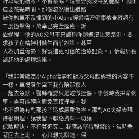
計以緩刑結案，不留案底。這部分我沒特別施壓，因此
還要花點時間。那個忽然衝出道路

被你煞車不及撞到的小Alpha經過精密健康檢查確認有
二度撞擊傷，萬幸已完全痊癒，訴

訟過程中他的AO父母不只謊稱你超速沒注意路況，要
求孩子在精神科醫生面前說謊，甚至

人為加重傷勢，好製造更可信的治療記錄。」情報局長
談起他的處理結果。

「我非常確定小Alpha傷勢和對方父母起訴我的內容不
一樣，車禍發生當下我有陪那家人

一起去急診，醫師確認只是輕微挫傷。事發時我拚命剎
車，盡可能轉向避免直接撞擊，我

也不認為有對那孩子造成嚴重傷害。那對AO夫婦表現
得很明理，讓我留下聯絡資料一切讓

保險解決，不打算追究……我應該堅持報警的，當時急
著回去上班，一心只想先賺錢，保
