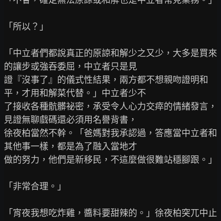
「所以？」

「中立者們都說真正的原諒和解少之又少，大多是買來
的讓步或強吞委屈，中立者只是見

證『沒事了』的儀式性結果，兩方都不想親吻證明和
平，才用和解菜代替。」中立者少不

了接收各種骯髒祕密，承受令人心力交瘁的情緒發言，
見證無聊戲碼還必須用名譽背書，

徐夜柏當然不幹。「爸媽對我承認過，答應當中立者和
其他事一樣，都是為了融入當地才

做的努力，他們是新移民，不這麼做很難站穩腳跟。」

「非常合理。」

「宵夜我想吃炸雞，醬料要甜辣的。」徐夜柏突兀中止