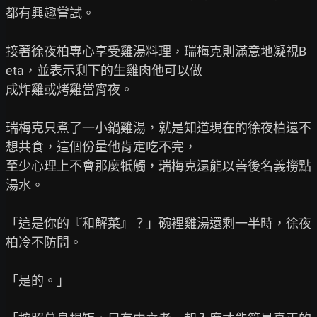
都有興趣嘗試。

接著徐夜柏專心享受雞湯料理，瑞梅克則滿意地凝視B
eta，並表示剩下的生雞肉他可以做

成炸雞或烤雞當宵夜。

瑞梅克只煮了一小鍋雞湯，就是知道現在的徐夜柏還不
想共食，這個份量他肯定吃不完，

至少心理上不會那麼牴觸，瑞梅克還能以善後名義撈點
湯水。

「這是你的『和解菜』？」碗裡雞湯還剩一半時，徐夜
柏冷不防問。

「是的。」
