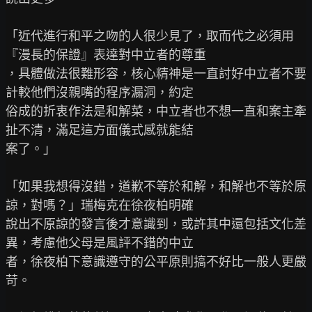
「近代進行和平之吻的人很少見了，取而代之必須用
『漫長的保證』表達對中立者的尊重

，具體做法很難形容，核心精神是一直討好中立者不要
計較他們沒親嘴的程序漏洞，約定

俗成的折衷作法是和解菜，中立者也不想一直和案主牽
扯不清，滿足這方面儀式感就能結

案了。」

「如果我想得沒錯，道歉不等於和解，和解也不等於原
諒，對嗎？」瑞梅克在徐夜柏明確

說出不原諒的發言後才意識到，或許其中還包括文化差
異，考慮他父母是風評不錯的中立

者，徐夜柏下意識遵守的公平原則搞不好比一般人更嚴
苛。
