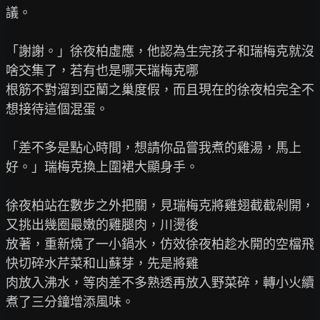
議。

「謝謝。」徐夜柏虛應，他認為生完孩子和瑞梅克就沒
啥交集了，若有也是哪天瑞梅克哪

根筋不對溜到亞蘭之巢度假，而且現在的徐夜柏完全不
想接待這個混蛋。

「差不多是點心時間，想請你品嘗我煮的雞湯，馬上
好。」瑞梅克換上圍裙大顯身手。

徐夜柏站在數步之外把關，見瑞梅克將雞翅截截剁開，
又挑出幾圈最嫩的雞腿肉，川燙後

放著，重新燒了一小鍋水，仿效徐夜柏趁水開的空檔飛
快切碎水芹菜和山蘇芽，先是將雞

肉放入沸水，等肉差不多熟透再放入野菜碎，轉小火續
煮了三分鐘增添風味。
