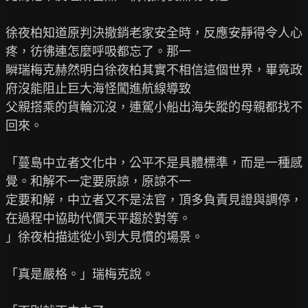
徐夜柏知道原判決撤銷老家安全時，反應安靜得令人心
疼，彷彿連怎麼呼吸都忘了。那一

瞬瑞梅克赫然明白徐夜柏其實不相信這個世界，畢竟政
府沒能阻止巨大海怪闖進航線導致

父親搭乘的貨輪沉沒，連駕小船出海失蹤的母親都找不
回來。

「蔓島中立者文化中，公平不是具體標準，而是一種感
覺。和解不一定要原諒，原諒不一

定要和解，中立者又不是法官，頂多負責見證與調停，
在過程中協助代價天平趨於對等。

」徐夜柏描述從小到大見慣的場景。

「真是嚴格。」瑞梅克說。
