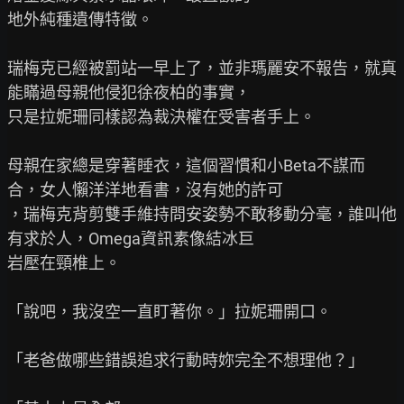
地外純種遺傳特徵。

瑞梅克已經被罰站一早上了，並非瑪麗安不報告，就真
能瞞過母親他侵犯徐夜柏的事實，

只是拉妮珊同樣認為裁決權在受害者手上。

母親在家總是穿著睡衣，這個習慣和小Beta不謀而
合，女人懶洋洋地看書，沒有她的許可

，瑞梅克背剪雙手維持問安姿勢不敢移動分毫，誰叫他
有求於人，Omega資訊素像結冰巨

岩壓在頸椎上。

「說吧，我沒空一直盯著你。」拉妮珊開口。

「老爸做哪些錯誤追求行動時妳完全不想理他？」
