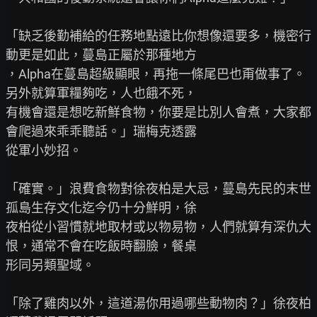
「缺乏後勤補給的任務地點遠比你想像還要多，機密行
動更是如此，蔓島正屬於那種地方

，Alpha在蔓島超級顯眼，再拖一條尾巴也甭做事了。
另外就算軍糧夠吃，人也餓不死，

有機會還是想吃新鮮食物，你要是比別人會煮，大家都
會爬過來乖乖聽話。」瑞梅克透露

從軍小妙招。

「確實。」浪費食物對徐夜柏是大忌，蔓島先民的末世
孤島生存文化迄今仍十分鮮明，徐

夜柏從小習慣就地取材或以物易物，人們就算有深仇大
恨，通常不會在吃飯時翻臉，餐桌

形同另類聖域。

「除了雞肉以外，這道湯你用過哪些動物肉？」徐夜柏