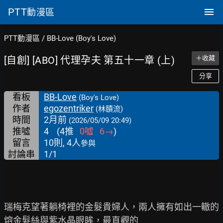
PTT
動漫區
PTT動漫區
/
BB-Love (Boy's Love)
[自創] [ABO] 代理孕夫 第五十一章 (上)
＋收藏
分享
看板
BB-Love
(Boy's Love)
作者
egozentriker
(林賾流)
時間
2月前
(2026/05/09 20:49)
推噓
4
(
4
推
0
噓
6
→
)
留言
10則, 4人
參與
討論串
1/1
瑞梅克望著躺椅裡的金髮貴婦人，兩人擁有如出一轍的
熔金髮絲與紫水晶眼眸，最直觀的
