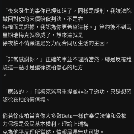
「後來發生的事你已經知道了，同樣是緩刑，我讓法院
撤回對你的天價賠償判決，不是靠

特權而是證據，我認為你更希望這樣。」簽約後不到兩
星期瑞梅克就發威了，想來這就是

徐夜柏不情願還是努力配合同居生活的主因。

「非常感謝你。」正確的事並不理所當然，總是反覆體
驗這一點才是讓徐夜柏傷心的地方

。

「應該的。」瑞梅克舊事重提並非為了邀功，只是想確
認徐夜柏的價值觀。

倘若徐夜柏當真像大多數Beta一樣信奉受法律和公權
力保護是公民基本權利，理論上瑞梅

克為他平反理所當然，情報局長無功可邀。
