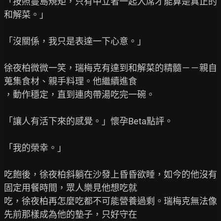
「按照蔓島規矩，只有中立者一起入席才能算是真正的
和解菜。」

「沒關係，我只是表達一下心意。」

徐夜柏微微一笑，瑞梅克有達到和解菜的精髓－－親自
蒐集食材、親手料理。他繼續進食

，動作穩定，直到連肉帶湯吃完一碗。

「讓人有活下來的感覺。」懷孕Beta點評。

「我的榮幸。」

吃飽後，徐夜柏斜躺在沙發上昏昏欲睡，如今的他沒有
固定用餐時間，眾人樂見他想吃就

吃，徐夜柏再怎麼吃都不可能營養過剩。瑞梅克無法像
先前那樣成為他的墊子，只好守在
