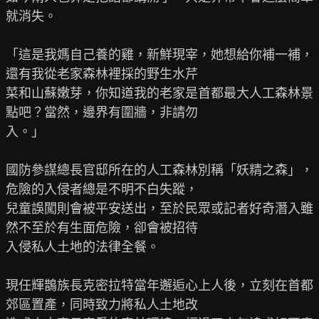
就消失。

「這是我媽自己養的雞，新鮮現宰，她想給你補一補，
還有我從老家森林裡採的野生水芹

菜和山蘇嫩芽，你知道我的老家是首都最大人工森林景
點吧？當然，邊界有圍牆，非請勿

入。」

國防參謀總長官邸所在的人工森林別稱「妖精之森」，
危險的入侵者總是不明不白失蹤，

兒童誤闖則會被平安送出，至於民眾或記者好奇潛入雖
然不至於有生面危險，卻會被招待

入侵私人土地的法律全餐。

現任輝鵲族長克密拉特當年邂逅心上人後，立刻在首都
郊區置產，同時致力將私人土地改
