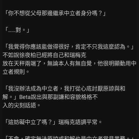
「你不想從父母那邊繼承中立者身分嗎？」

「……對。」

「我覺得你應該能做得很好，肯定不只我這麼認為。」
不如說徐夜柏已經將自己和瑞梅克

放在天秤兩端了，無論本人有無自覺，他很明顯動用中
立者規則。

「我沒辦法成為中立者，我打從心底討厭原諒與和
解。」Beta說出與那副謙和容貌格格不

入的尖刻話語。

「這妨礙中立了嗎？」瑞梅克語調平常。

「不會，確定無法原諒或和解也是中立者常見業務。」
