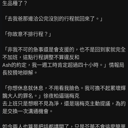
生品種了？

「去我爸那邊洽公完沒別的行程就回來了。」

「你故意不排行程？」

「非我不可的急事還是會支援的，也不是回到家就完全
不加班，這點行程調整不算違反和

Ash的約定，我一週工時肯定超過四十小時。」情報局
長狡猾地辯解。

「你想休息就休息，不用看我臉色。我可擔不起累壞輝
鵲大人的罪名。」徐夜柏逼瑞梅克

去上班只是想眼不見為淨，還是瑞梅克主動提議，為的
是交換一次溝通機會。

如今兩人也算是把話都講開了，只是芥蒂不會這麼簡單