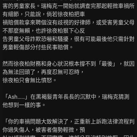
害的男童家長。瑞梅克一開始就調查完那起輕微車禍所
有細節，只能說，倘若徐夜柏把車

禍賠償款拿來聘個沒有歧視的好律師，或受害男童父母
不那麼無賴，也許徐夜柏狠下心反

告男童父母詐欺恐嚇和騷擾，很有可能最後他只需針對
男童輕傷部分付些民事賠償。

然而徐夜柏財務和身心狀況根本撐不到「最後」，就因
為無法回頭了，再度忍無可忍時，

徐夜柏只會無比憤怒。

「Ash……」在黑褐髮青年長長的沉默中，瑞梅克猜測
他想到一樣的事。

「你的車禍問題大致解決了，正重新上訴跑法律流程判
你過失傷人，被害者傷勢輕微，預
