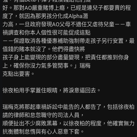
好。那對AO嚴重賭博上癮，已經是連兒子都要賣的程
度了，就因為那男孩分化成Alpha潛

力高，一旦政府發現AO父母不適任又虐待兒童－－車
禍調查和你本人個性很可能促成這點

－－保證取消各種優惠補助強制帶走孩子另行安置，最
值錢的賭本就沒了。他們得盡快將

孩子身上能變現的部分盡量變現，把責任都推到你身
上，確保你沒力氣多管閒事。」瑞梅

克點出要害。

徐夜柏用手掌蓋住眼睛，將淚意逼回去。

瑞梅克將那起車禍訴訟中能告的人都告了，包括徐夜柏
請的律師和怠忽職守的司法人員，

順便扯出不少腐敗黑幕，以徐夜柏的程度，他確實無力
抗衡體制怠惰與有心人惡意下套。
