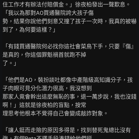
住工作才有辦法付賠償金。」徐夜柏發出一聲歎息。
「我以為那對AO買通醫院誇大孩子傷

勢，結果你說他們刻意又撞了孩子一次時，我真的被嚇
到了，為何要這樣？」

「有錢買通醫院何必找你這社會菜鳥下手，只要『傷』
是真的，你這個罪魁禍首就跑不掉

了。」

「他們是AO，裝扮談吐都像中產階級高知識分子，孩
子肉眼可見分化潛力很高，我沒想到

那家人竟會幹出這麼無恥的事，退一萬步說，我也沒錢
啊！」這就是徐夜柏的盲點，按常

理思考他根本不覺得自己會變成敲詐對象。

「讓人鋌而走險的原因多得是，找到替死鬼總比沒有
強，有個Beta不擇手段湊錢給他們挺
