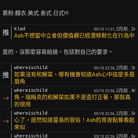
2月前
, 2
klad
05/10 11:31,
F
推
Ash不想當中立者但價值觀已經潛移默化在行為中
2月前
, 3
whereischild
05/10 22:56,
F
推
如果沒有和解菜，哪有機會知道Ash心中這麼多眉
眉角
2月前
, 4
whereischild
05/10 22:56,
F
→
角。瑞梅克的和解菜如果不是歪打正著，那就真
的很用
2月前
, 5
whereischild
05/10 22:56,
F
→
心了，居然知道蔓島的習俗！Ash的宵夜點餐看起
來似
2月前
, 6
whereischild
05/10 22:56,
F