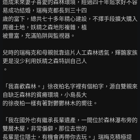
造成未來妻子喜愛的森林環境，經過四十年追求好不容
易成功結婚，瑞梅克都長到三十四

歲的當下，總共七十多年精心建設，不擇手段擴大購入
周邊土地，妖精之森地形複雜，植

被豐富，充滿陷阱與監視器。

兒時的瑞梅克和母親就靠這片人工森林透氣，輝鵲家族
更是沒少利用妖精之森特訓自己人

。

「我喜歡森林。」徐夜柏名字裡有個柏字，源自雙親來
自缺乏森林的貧瘠環境，小島長大

的徐夜柏一樣有著對鬱鬱林木的嚮往。

「我在國外也有繼承長輩遺產，一間位於森林瀑布旁的
雙層木屋，非常偏僻，那位去世的

長輩是位隱士，有機會再帶你去玩。」瑞梅克積極提