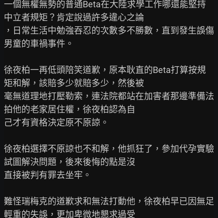
一個無權無勢的普通Beta在大陸求學工作哪還能堅持
中立者規矩？肯定說過許多違心之論

，日常生活中勉強吞忍的次數多不勝數，直到發生誤傷
男童的車禍事件。

徐夜柏一再低頭陪笑道歉，原本耿直的Beta打算按規
矩和解，該賠多少就賠多少，然後被

毫無道理地打壓勒索，連法院都站在加害者那邊準備法
拍他的老家居住權，徐夜柏認為自

己才有資格決定原不原諒。

徐夜柏選擇不原諒也不和解，他抓狂了，參加代孕實驗
試圖解決問題，後來後悔的點是沒

直接被判有罪去坐牢。

難怪瑞梅克的道歉求和無法打動他，徐夜柏早已因無足
輕重的失誤，更加卑微地懇求過受
