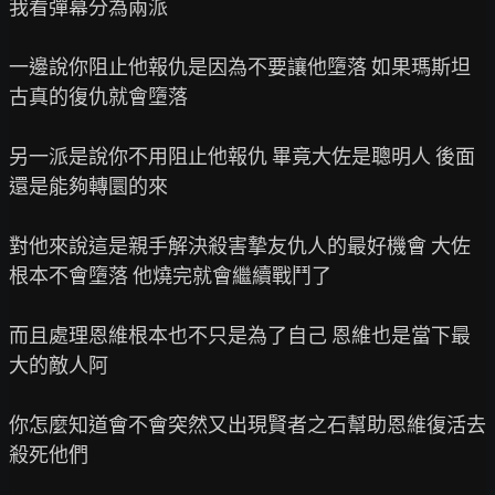
我看彈幕分為兩派

一邊說你阻止他報仇是因為不要讓他墮落 如果瑪斯坦
古真的復仇就會墮落

另一派是說你不用阻止他報仇 畢竟大佐是聰明人 後面
還是能夠轉圜的來

對他來說這是親手解決殺害摯友仇人的最好機會 大佐
根本不會墮落 他燒完就會繼續戰鬥了

而且處理恩維根本也不只是為了自己 恩維也是當下最
大的敵人阿

你怎麼知道會不會突然又出現賢者之石幫助恩維復活去
殺死他們
