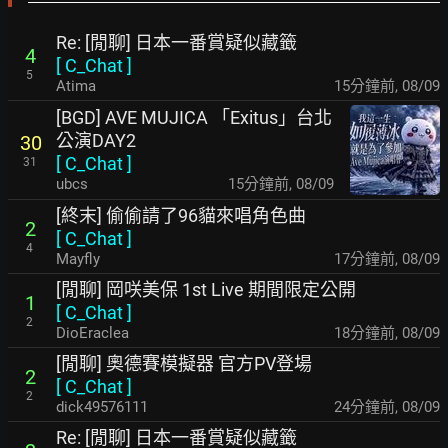
Re: [閒聊] 日本一番賞疑似藏籤
4
[
C_Chat
]
5
Atima
15分鐘前
,
08/09
[BGD] AVE MUJICA 「Exitus」台北
公演DAY2
30
[
C_Chat
]
31
ubcs
15分鐘前
,
08/09
[終末] 偷偷請了96貓來唱角色曲
2
[
C_Chat
]
4
Mayfly
17分鐘前
,
08/09
[閒聊] 岡咲美保 1st Live 期間限定公開
1
[
C_Chat
]
2
DioEraclea
18分鐘前
,
08/09
[閒聊] 奧德賽模擬器 官方PV登場
2
[
C_Chat
]
2
dick49576111
24分鐘前
,
08/09
Re: [閒聊] 日本一番賞疑似藏籤