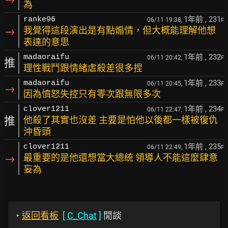
為
1年前
, 231
ranke96
06/11 19:38,
F
→
我覺得這段演出是有點煽情，但大概能理解他想
表達的意思
1年前
, 232
madaoraifu
06/11 20:42,
F
推
理性戰鬥跟情緒虐殺差很多捏
1年前
, 233
madaoraifu
06/11 20:45,
F
→
因為憤怒失控只有零次跟無限多次
1年前
, 234
clover1211
06/11 22:47,
F
推
他殺了其實也沒差 主要是怕他以後都一樣被復仇
沖昏頭
1年前
, 235
clover1211
06/11 22:49,
F
→
最重要的是他還想當大總統 領導人不能這麼肆意
妄為
‣
返回看板
[
C_Chat
]
閒談