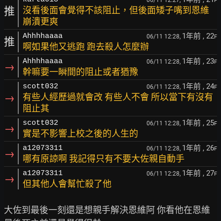
06/11 12:27,
F
推
沒看後面會覺得不該阻止，但後面矮子嘴到恩維
崩潰更爽
1年前
, 22
Ahhhhaaaa
06/11 12:28,
F
推
啊如果他又逃跑 跑去殺人怎麼辦
1年前
, 23
Ahhhhaaaa
06/11 12:28,
F
→
幹嘛要一瞬間的阻止或者猶豫
1年前
, 24
scott032
06/11 12:28,
F
→
有些人經歷過就會改 有些人不會 所以當下有沒有
阻止其
1年前
, 25
scott032
06/11 12:28,
F
→
實是不影響上校之後的人生的
1年前
, 26
a12073311
06/11 12:28,
F
→
哪有原諒啊 我記得只有不要大佐親自動手
1年前
, 27
a12073311
06/11 12:28,
F
→
但其他人會幫忙殺了他
大佐到最後一刻還是想親手解決恩維阿 你看他在恩維