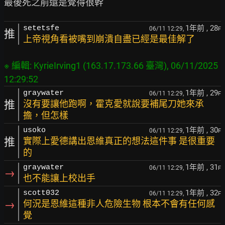
1年前
, 28
setetsfe
06/11 12:29,
F
推
上帝視角看被嘴到崩潰自盡已經是最佳解了
※ 編輯: KyrieIrving1 (163.17.173.66 臺灣), 06/11/2025 
1年前
, 29
graywater
06/11 12:29,
F
推
沒有要讓他跑啊，霍克愛就說要補尾刀她來承
擔，但怎樣
1年前
, 30
usoko
06/11 12:29,
F
推
實際上愛德講出恩維真正的想法這件事 是很重要
的
1年前
, 31
graywater
06/11 12:29,
F
→
也不能讓上校出手
1年前
, 32
scott032
06/11 12:29,
F
→
何況是恩維這種非人危險生物 根本不會有任何感
覺