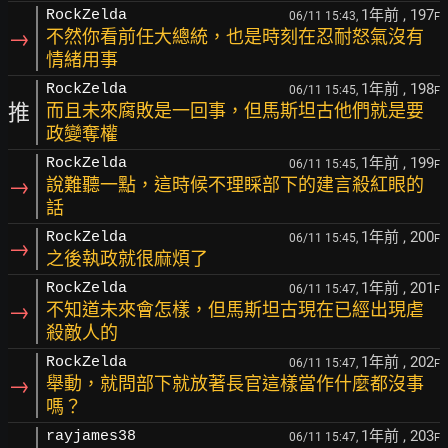
1年前
, 197
RockZelda
06/11 15:43,
F
→
不然你看前任大總統，也是時刻在忍耐怒氣沒有
情緒用事
1年前
, 198
RockZelda
06/11 15:45,
F
推
而且未來腐敗是一回事，但馬斯坦古他們就是要
政變奪權
1年前
, 199
RockZelda
06/11 15:45,
F
→
說難聽一點，這時候不理睬部下的建言殺紅眼的
話
1年前
, 200
RockZelda
06/11 15:45,
F
→
之後執政就很麻煩了
1年前
, 201
RockZelda
06/11 15:47,
F
→
不知道未來會怎樣，但馬斯坦古現在已經出現虐
殺敵人的
1年前
, 202
RockZelda
06/11 15:47,
F
→
舉動，就問部下就放著長官這樣當作什麼都沒事
嗎？
1年前
, 203
rayjames38
06/11 15:47,
F