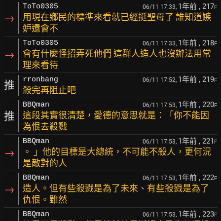
1年前
, 217
ToTo0305
06/11 17:33,
F
→
用現在鄉民的標準來看就已經挺聖母了 誰知道嫉
妒還會不
1年前
, 218
ToTo0305
06/11 17:33,
F
→
會有什麼怪招弄死他們 這群人造人也沒辦法用常
理來看待
1年前
, 219
rronbang
06/11 17:52,
F
推
殺完再阻止吧
1年前
, 220
BBQman
06/11 17:53,
F
推
這段其實很清楚，愛德的意思就是：「你不能因
為恨去殺戮
1年前
, 221
BBQman
06/11 17:53,
F
→
。 」他的目標是大總統，不可能不殺人，更何況
是敵對的人
1年前
, 222
BBQman
06/11 17:53,
F
→
造人。但有些殺戮是為了未來、有些殺戮是為了
仇恨。雖然
1年前
, 223
BBQman
06/11 17:53,
F