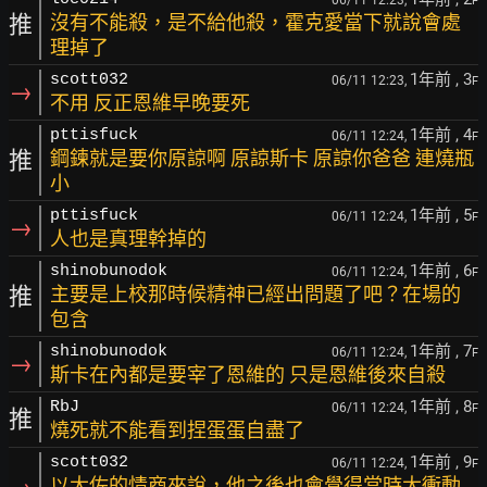
06/11 12:23,
F
推
沒有不能殺，是不給他殺，霍克愛當下就說會處
理掉了
1年前
, 3
scott032
06/11 12:23,
F
→
不用 反正恩維早晚要死
1年前
, 4
pttisfuck
06/11 12:24,
F
推
鋼鍊就是要你原諒啊 原諒斯卡 原諒你爸爸 連燒瓶
小
1年前
, 5
pttisfuck
06/11 12:24,
F
→
人也是真理幹掉的
1年前
, 6
shinobunodok
06/11 12:24,
F
推
主要是上校那時候精神已經出問題了吧？在場的
包含
1年前
, 7
shinobunodok
06/11 12:24,
F
→
斯卡在內都是要宰了恩維的 只是恩維後來自殺
1年前
, 8
RbJ
06/11 12:24,
F
推
燒死就不能看到捏蛋蛋自盡了
1年前
, 9
scott032
06/11 12:24,
F
以大佐的情商來說，他之後也會覺得當時太衝動