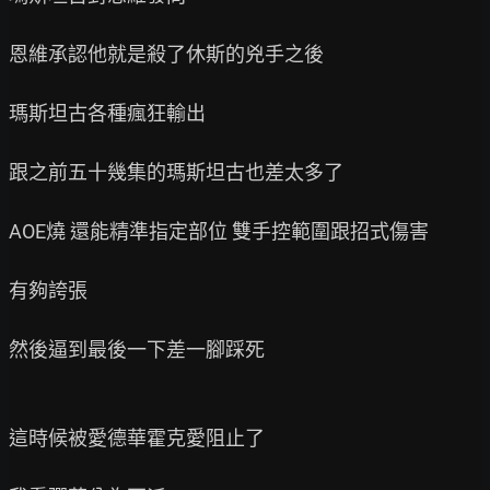
恩維承認他就是殺了休斯的兇手之後

瑪斯坦古各種瘋狂輸出

跟之前五十幾集的瑪斯坦古也差太多了

AOE燒 還能精準指定部位 雙手控範圍跟招式傷害

有夠誇張

然後逼到最後一下差一腳踩死

這時候被愛德華霍克愛阻止了
