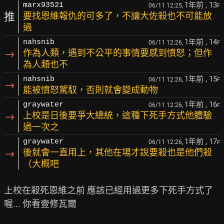
1年前
, 13
marx93521
06/11 12:25,
F
推
要找恩維報仇的可多了，不讓大佐殺也不可能放
過
1年前
, 14
nahsnib
06/11 12:26,
F
→
作為人類，遇到不公平的事情要感到憤怒；但作
為人類也不
1年前
, 15
nahsnib
06/11 12:26,
F
→
能被憤怒駕馭，否則就會變成動物
1年前
, 16
graywater
06/11 12:26,
F
→
上校是日後要爭大總統，這種下死手方式他體驗
過一次之
1年前
, 17
graywater
06/11 12:26,
F
→
後就會一直用上，其他在場才說要殺也是他們殺
（大概吧
上校在殺死恩維之前 應該已經用過更多下死手方式了
喔... 你看壹修瓦爾
