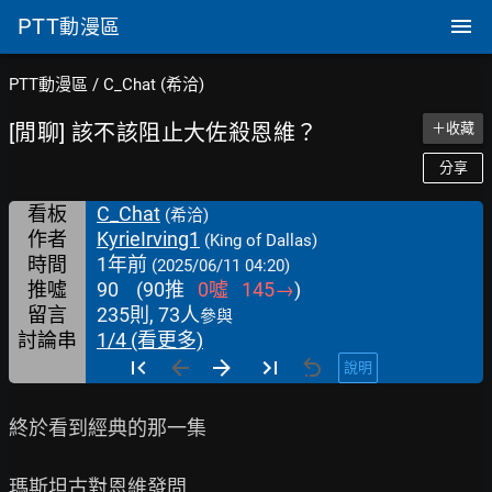
PTT
動漫區
PTT動漫區
/
C_Chat (希洽)
[閒聊] 該不該阻止大佐殺恩維？
＋收藏
分享
看板
C_Chat
(希洽)
作者
KyrieIrving1
(King of Dallas)
時間
1年前
(2025/06/11 04:20)
推噓
90
(
90
推
0
噓
145
→
)
留言
235則, 73人
參與
討論串
1/4 (看更多)
說明
終於看到經典的那一集

瑪斯坦古對恩維發問
