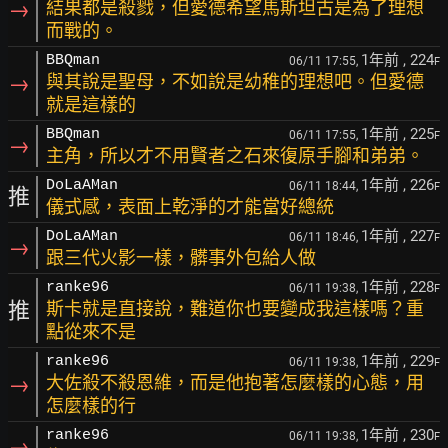
→
結果都是殺戮，但愛德希望馬斯坦古是為了理想
而戰的。
1年前
, 224
BBQman
06/11 17:55,
F
→
與其說是聖母，不如說是幼稚的理想吧。但愛德
就是這樣的
1年前
, 225
BBQman
06/11 17:55,
F
→
主角，所以才不用賢者之石來復原手腳和弟弟。
1年前
, 226
DoLaAMan
06/11 18:44,
F
推
儀式感，表面上乾淨的才能當好總統
1年前
, 227
DoLaAMan
06/11 18:46,
F
→
跟三代火影一樣，髒事外包給人做
1年前
, 228
ranke96
06/11 19:38,
F
推
斯卡就是直接說，難道你也要變成我這樣嗎？重
點從來不是
1年前
, 229
ranke96
06/11 19:38,
F
→
大佐殺不殺恩維，而是他抱著怎麼樣的心態，用
怎麼樣的行
1年前
, 230
ranke96
06/11 19:38,
F
→