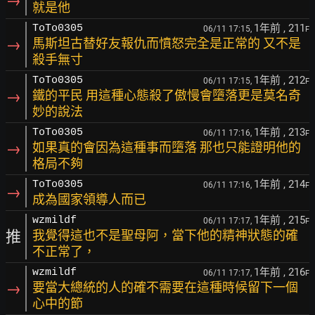
→
就是他
1年前
, 211
ToTo0305
06/11 17:15,
F
→
馬斯坦古替好友報仇而憤怒完全是正常的 又不是
殺手無寸
1年前
, 212
ToTo0305
06/11 17:15,
F
→
鐵的平民 用這種心態殺了傲慢會墮落更是莫名奇
妙的說法
1年前
, 213
ToTo0305
06/11 17:16,
F
→
如果真的會因為這種事而墮落 那也只能證明他的
格局不夠
1年前
, 214
ToTo0305
06/11 17:16,
F
→
成為國家領導人而已
1年前
, 215
wzmildf
06/11 17:17,
F
推
我覺得這也不是聖母阿，當下他的精神狀態的確
不正常了，
1年前
, 216
wzmildf
06/11 17:17,
F
→
要當大總統的人的確不需要在這種時候留下一個
心中的節