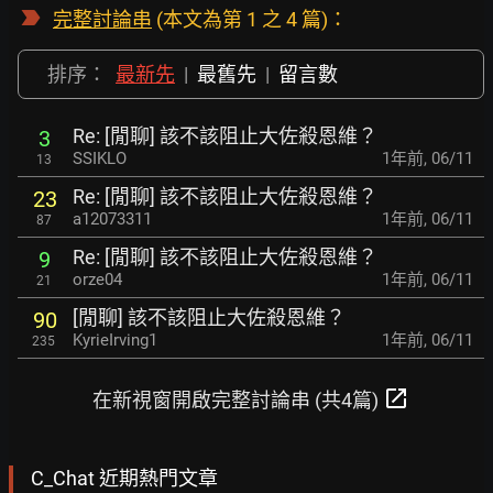
完整討論串
(本文為第 1 之 4 篇)：
排序：
最新先
|
最舊先
|
留言數
Re: [閒聊] 該不該阻止大佐殺恩維？
3
SSIKLO
1年前
,
06/11
13
Re: [閒聊] 該不該阻止大佐殺恩維？
23
a12073311
1年前
,
06/11
87
Re: [閒聊] 該不該阻止大佐殺恩維？
9
orze04
1年前
,
06/11
21
[閒聊] 該不該阻止大佐殺恩維？
90
KyrieIrving1
1年前
,
06/11
235
open_in_new
在新視窗開啟完整討論串 (共4篇)
C_Chat 近期熱門文章