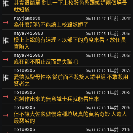
推
其實很簡單 對比一下上校殺色慾跟嫉妒兩個場景
就知道
1年前
, 204
rayjames38
06/11 15:47,
F
→
為什麼那時不能讓上校殺嫉妒了
1年前
, 205
naya7415963
06/11 17:05,
F
推
樓上上說的有道理，以部下的角度來看，放任長
官陷入
1年前
, 206
naya7415963
06/11 17:05,
F
→
瘋狂卻不阻止反而是失職吧
1年前
, 207
ToTo0305
06/11 17:12,
F
推
愛德就聖母性格 從前面不殺雙人鎧甲組 不敢殺用
賢者之
1年前
, 208
ToTo0305
06/11 17:12,
F
→
石創作出來的無意識士兵就能看出來
1年前
, 209
ToTo0305
06/11 17:13,
F
→
但不讓大佐殺傲慢這種垃圾真的莫名奇妙 人造人
最惡劣的
1年前
, 210
ToTo0305
06/11 17:13,
F