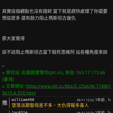
其實這個觀點也沒有錯欸 當下就是趕快處理了你還要
想這麼多 還有餘力阻止瑪斯坦古復仇

那大家覺得

該不該阻止瑪斯坦古當下殺死恩維阿 站各種角度來說

※ 發信站: 批踢踢實業坊(ptt.cc), 來自: 163.17.173.66 
(臺灣)

※ 文章網址: 
https://www.ptt.cc/bbs/C_Chat/M.174961
5615.A.510.html
1年前
, 1
william456
06/11 12:22,
F
推
墮落派跟聖母差不多，大仇得報多喜人
1年前
, 2
loc0214