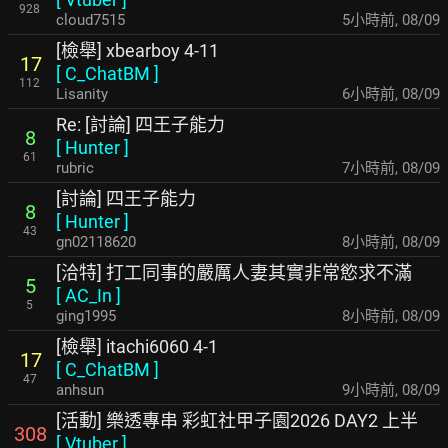
928
cloud7515
5小時前
,
08/09
[檢舉] xbearboy 4-11
17
[
C_ChatBM
]
112
Lisanity
6小時前
,
08/09
Re: [討論] 四王子能力
8
[
Hunter
]
61
rubric
7小時前
,
08/09
[討論] 四王子能力
8
[
Hunter
]
43
gn02118620
8小時前
,
08/09
[洽特] 打工同事的嚴厲人妻其實非常慾求不滿
5
[
AC_In
]
5
ging1995
8小時前
,
08/09
[檢舉] itachi6060 4-1
17
[
C_ChatBM
]
47
anhsun
9小時前
,
08/09
[活動] 樂透專串 彩虹社甲子園2026 DAY2 上半
308
[
Vtuber
]