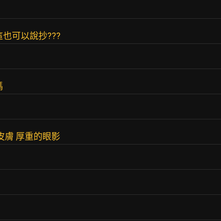
也可以說抄???
嗎
皮膚 厚重的眼影