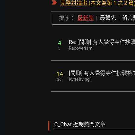
完整討論串
(本文為第 1 之 2 篇
排序：
最新先
|
最舊先
|
留言
Re: [閒聊] 有人覺得寺仁抄
4
Recoverism
5
[閒聊] 有人覺得寺仁抄襲桃
14
KyrieIrving1
20
C_Chat 近期熱門文章