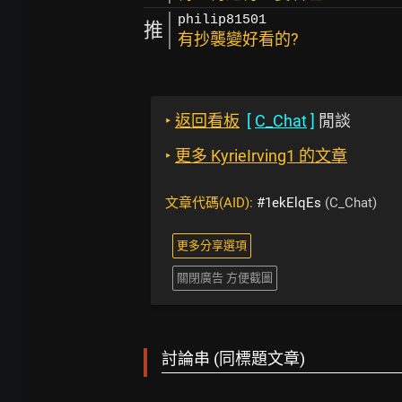
philip81501
推
有抄襲變好看的?
‣
返回看板
[
C_Chat
]
閒談
‣
更多 KyrieIrving1 的文章
文章代碼(AID):
#1ekElqEs
(C_Chat)
更多分享選項
關閉廣告 方便截圖
討論串 (同標題文章)