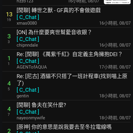
rizzo123
16小時前
,
08/07
[閒聊] 轉世之獸 - GF真的不會做遊戲
13
[
C_Chat
]
19
xmas0080
16小時前
,
08/07
[ON] 為什麼要爽世幫愛音收銀？
3
[
C_Chat
]
3
chipnndale
16小時前
,
08/07
Re: [閒聊] 《萬紫千紅》自定義主角擁抱DEI？
1
[
C_Chat
]
1
AGENTofAQUA
17小時前
,
08/07
Re: [尼古] 酒貓不只搭了一班計程車(找到喵上原
了)
4
[
C_Chat
]
5
gentin
18小時前
,
08/07
[閒聊] 魯夫在笑什麼?
4
[
C_Chat
]
7
nayeonmywife
18小時前
,
08/07
[原神] 你的意思是說我要去至冬拉電線嗎
2