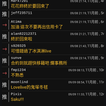
11月前
, 4
Marx7201
09/08 21:14,
F
推
花花妳終於要回來了
11月前
, 5
推
jeff235711
09/08 21:19,
F
11月前
, 6
Atima
09/08 21:19,
F
→
加油 這次不要再出信用卡了
11月前
, 7
alan82212371
09/08 21:21,
F
推
終於回來啦
11月前
, 8
s920325
09/08 21:43,
F
→
可惜錯過了冰淇淋live
11月前
, 9
sunve
09/08 23:14,
F
推
合約到就趕快移籍吧 爛事務所
11月前
, 10
fmp1234
09/09 08:13,
F
→
不熟悉
11月前
, 11
moonlind
09/09 08:54,
F
推
Lovelive的鬼塚冬毬
11月前
, 12
Pixis
09/09 11:33,
F
推
Saku!!!