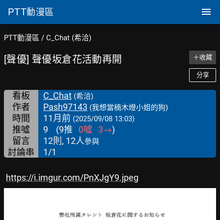
PTT
動漫區
PTT動漫區
/
C_Chat (希洽)
[聲優] 聲優坂倉花活動再開
＋收藏
分享
看板
C_Chat
(希洽)
作者
Pash97143
(我想當楠木燈小姐的狗)
時間
11月前
(2025/09/08 13:03)
推噓
9
(
9
推
0
噓
3
→
)
留言
12則, 12人
參與
討論串
1/1
https://i.imgur.com/PnXJgY9.jpeg