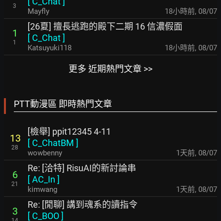
[
C_Chat
]
3
Mayfly
18小時前
,
08/07
[26夏] 擅長逃跑的殿下二期 16 信濃假面
1
[
C_Chat
]
1
Katsuyuki118
18小時前
,
08/07
更多 近期熱門文章 >>
PTT動漫區 即時熱門文章
[檢舉] ppit12345 4-11
13
[
C_ChatBM
]
28
wowbenny
1天前
,
08/07
Re: [洽特] RisuAI的新討論串
6
[
AC_In
]
21
kimwang
1天前
,
08/07
Re: [閒聊] 講到魂系的讀指令
3
[
C_BOO
]
14