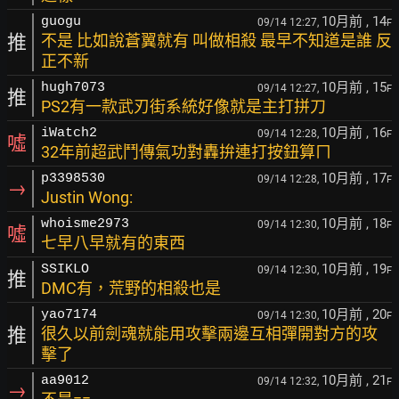
10月前
, 14
guogu
09/14 12:27,
F
推
不是 比如說蒼翼就有 叫做相殺 最早不知道是誰 反
正不新
10月前
, 15
hugh7073
09/14 12:27,
F
推
PS2有一款武刃街系統好像就是主打拼刀
10月前
, 16
iWatch2
09/14 12:28,
F
噓
32年前超武鬥傳氣功對轟拚連打按鈕算ㄇ
10月前
, 17
p3398530
09/14 12:28,
F
→
Justin Wong:
10月前
, 18
whoisme2973
09/14 12:30,
F
噓
七早八早就有的東西
10月前
, 19
SSIKLO
09/14 12:30,
F
推
DMC有，荒野的相殺也是
10月前
, 20
yao7174
09/14 12:30,
F
推
很久以前劍魂就能用攻擊兩邊互相彈開對方的攻
擊了
10月前
, 21
aa9012
09/14 12:32,
F
→