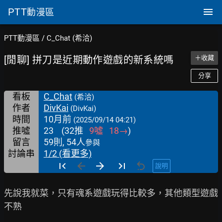
PTT
動漫區
PTT動漫區
/
C_Chat (希洽)
[閒聊] 拼刀是近期動作遊戲的新系統嗎
＋收藏
分享
看板
C_Chat
(希洽)
作者
DivKai
(DivKai)
時間
10月前
(2025/09/14 04:21)
推噓
23
(
32
推
9
噓
18
→
)
留言
59則, 54人
參與
討論串
1/2 (看更多)
說明
先說我就菜，只有魂系遊戲玩得比較多，其他類型遊戲
不熟
