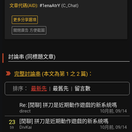
文章代碼(AID):
#1enaAtrY
(C_Chat)
更多分享選項
關閉廣告 方便截圖
討論串 (同標題文章)
完整討論串
(本文為第 1 之 2 篇)：
排序：
最新先
|
最舊先
|
留言數
Re: [閒聊] 拼刀是近期動作遊戲的新系統嗎
direct
10月前
,
09/14
[閒聊] 拼刀是近期動作遊戲的新系統嗎
23
DivKai
10月前
,
09/14
59