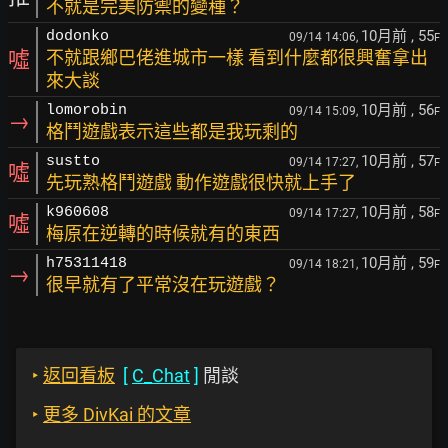
不就是完美防禦的變種？
10月前
, 55
dodonko
09/14 14:06,
F
噓
不就跟鄉巴佬進城市一樣 看到什麼都很興奮拿出
來大談
10月前
, 56
lomorobin
09/14 15:09,
F
→
格鬥遊戲表示這些都是我玩剩的
10月前
, 57
sustto
09/14 17:27,
F
噓
先玩熟格鬥遊戲 動作遊戲很快就上手了
10月前
, 58
k960608
09/14 17:27,
F
噓
梅原在逆轉的時候就有的東西
10月前
, 59
h75311418
09/14 18:21,
F
→
很早就有了平常沒在玩遊戲？
‣
返回看板
[
C_Chat
]
閒談
‣
更多 DivKai 的文章