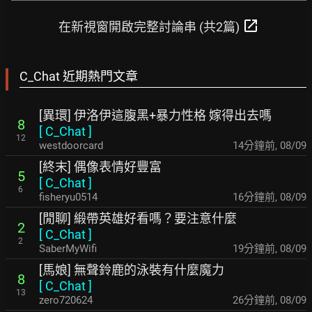
open_in_new
在新視窗開啟完整討論串 (共2篇)
C_Chat 近期熱門文章
[異環] 伊洛伊這腹黑+暴力性格 嫁得出去嗎
8
[
C_Chat
]
12
westdoorcard
14分鐘前
,
08/09
[終末] 偶像表情好豐富
5
[
C_Chat
]
6
fisheryu0514
16分鐘前
,
08/09
[閒聊] 緞帶英雄好看嗎？要注意什麼
2
[
C_Chat
]
2
SaberMyWifi
19分鐘前
,
08/09
[馬娘] 無聲鈴鹿的泳裝有什麼魔力
8
[
C_Chat
]
13
zero720624
26分鐘前
,
08/09