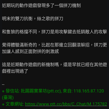
近期玩的動作遊戲發現多了一個拼刀機制

明末的雙刀抗衡，絲之歌的拼刀

和隻狼的格擋不同，拼刀是用攻擊鍵去抵銷敵人的攻擊

覺得體驗滿新奇的，比起在那邊立回翻滾躲招，拼刀更
加讓人感到正面對拼的刺激感

這是近期動作遊戲的新機制嗎，還是早就已經在其他遊
戲裡出現過了

※ 發信站: 批踢踢實業坊(ptt.cc), 來自: 118.165.87.120 
(臺灣)

※ 文章網址: 
https://www.ptt.cc/bbs/C_Chat/M.175782