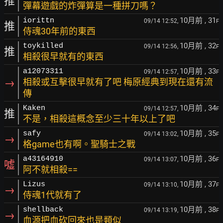
推
彈幕遊戲的炸彈算是一種拼刀嗎？
10月前
, 31
iorittn
09/14 12:52,
F
推
侍魂30年前的東西
10月前
, 32
toykilled
09/14 12:56,
F
推
相殺很早就有的東西
10月前
, 33
a12073311
09/14 12:57,
F
→
相殺或互擊很早就有了吧 梅原經典到現在還有流
傳
10月前
, 34
Kaken
09/14 12:57,
F
推
不是，相殺這概念至少三十年以上了吧
10月前
, 35
safy
09/14 13:02,
F
→
格game也有啊。聖騎士之戰
10月前
, 36
a43164910
09/14 13:07,
F
噓
阿不就相殺==
10月前
, 37
Lizus
09/14 13:10,
F
→
侍魂1代就有了
10月前
, 38
shellback
09/14 13:19,
F
→
血源把血砍回來也是類似