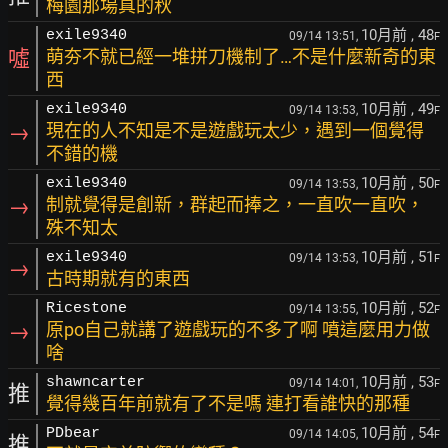
梅園那場真的秋
10月前
, 48
exile9340
09/14 13:51,
F
噓
萌夯不就已經一堆拼刀機制了…不是什麼新奇的東
西
10月前
, 49
exile9340
09/14 13:53,
F
→
現在的人不知是不是遊戲玩太少，遇到一個覺得
不錯的機
10月前
, 50
exile9340
09/14 13:53,
F
→
制就覺得是創新，群起而捧之，一直吹一直吹，
殊不知太
10月前
, 51
exile9340
09/14 13:53,
F
→
古時期就有的東西
10月前
, 52
Ricestone
09/14 13:55,
F
→
原po自己就講了遊戲玩的不多了啊 噴這麼用力做
啥
10月前
, 53
shawncarter
09/14 14:01,
F
推
覺得幾百年前就有了不是嗎 連打看誰快的那種
10月前
, 54
PDbear
09/14 14:05,
F
推