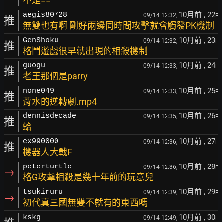
不是==
10月前
, 22
aegis80728
09/14 12:32,
F
推
無雙也有啊 剛好兩邊同時間攻擊就會觸發PK機制
10月前
, 23
GenShoku
09/14 12:32,
F
推
格鬥遊戲很早就出現的相殺機制
10月前
, 24
guogu
09/14 12:33,
F
推
老王那個是parry
10月前
, 25
none049
09/14 12:33,
F
推
背水的逆轉劇.mp4
10月前
, 26
dennisdecade
09/14 12:35,
F
推
蛤
10月前
, 27
ex990000
09/14 12:36,
F
推
機器人大戰F
10月前
, 28
peterturtle
09/14 12:36,
F
→
格G攻擊相殺是幾十年前的玩意兒
10月前
, 29
tsukiruru
09/14 12:39,
F
→
初代真三國無雙不就有的東西嗎
10月前
, 30
kskg
09/14 12:49,
F