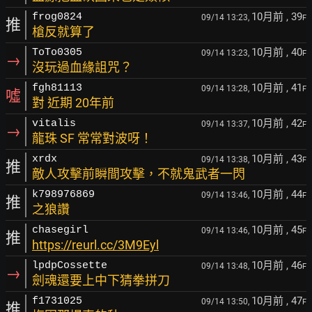
10月前
, 39
frog0824
09/14 13:23,
F
推
槍反就算了
10月前
, 40
ToTo0305
09/14 13:23,
F
→
沒玩過血緣詛咒？
10月前
, 41
fgh81113
09/14 13:28,
F
噓
對 近期 20年前
10月前
, 42
vitalis
09/14 13:37,
F
→
龍珠 SF 常常對波呀！
10月前
, 43
xrdx
09/14 13:38,
F
推
敵人攻擊前瞬間攻擊，不就鬼武者一閃
10月前
, 44
k798976869
09/14 13:46,
F
推
之狼讚
10月前
, 45
chasegirl
09/14 13:46,
F
推
https://reurl.cc/3M9Eyl
10月前
, 46
lpdpCossette
09/14 13:48,
F
→
劍魂還要上中下猜拳拼刀
10月前
, 47
f1731025
09/14 13:50,
F
推