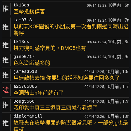
10月前
, 6
tk13os
09/14 12:23,
F
推
互擊抵銷傷害
10月前
, 7
iam0718
09/14 12:24,
F
推
以前玩KOF圍觀的小朋友第一次看到兩邊同時出招
驚呼
10月前
, 8
tk13os
09/14 12:24,
F
推
拼刀機制滿常見的，DMC5也有
10月前
, 9
gino0717
09/14 12:24,
F
推
色色遊戲滿多的
10月前
, 10
james3510
09/14 12:25,
F
推
用無敵幀去撞 你要追的話不知道要往回多久了
10月前
, 11
a25785885
09/14 12:25,
F
噓
空洞騎士n年前就有了
10月前
, 12
Doug5566
09/14 12:25,
F
推
我印象中真三三還真三四就有看過了
10月前
, 13
diplomaMill
09/14 12:26,
F
推
這種夾在攻擊裡面的防禦很常見吧，一部分jg也是
這樣