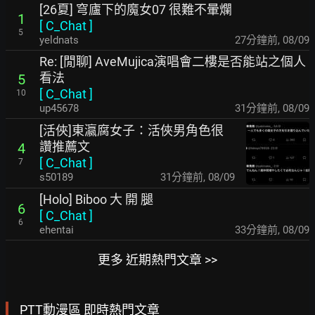
[26夏] 穹廬下的魔女07 很難不暈爛
1
[
C_Chat
]
5
yeldnats
28分鐘前
,
08/09
Re: [閒聊] AveMujica演唱會二樓是否能站之個人
看法
5
[
C_Chat
]
10
up45678
31分鐘前
,
08/09
[活俠]東瀛腐女子：活俠男角色很
讚推薦文
4
[
C_Chat
]
7
s50189
32分鐘前
,
08/09
[Holo] Biboo 大 開 腿
6
[
C_Chat
]
6
ehentai
33分鐘前
,
08/09
更多 近期熱門文章 >>
PTT動漫區 即時熱門文章