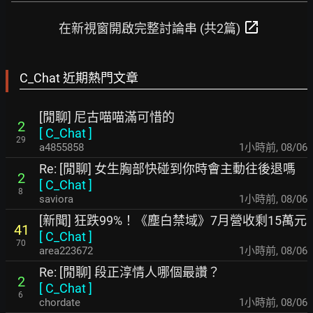
open_in_new
在新視窗開啟完整討論串 (共2篇)
C_Chat 近期熱門文章
[閒聊] 尼古喵喵滿可惜的
2
[
C_Chat
]
29
a4855858
1小時前
,
08/06
Re: [閒聊] 女生胸部快碰到你時會主動往後退嗎
2
[
C_Chat
]
8
saviora
1小時前
,
08/06
[新聞] 狂跌99%！《塵白禁域》7月營收剩15萬元
41
[
C_Chat
]
70
area223672
1小時前
,
08/06
Re: [閒聊] 段正淳情人哪個最讚？
2
[
C_Chat
]
6
chordate
1小時前
,
08/06