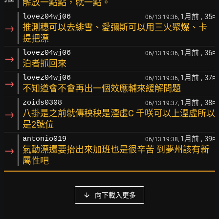
解放一點點，就一點。
1月前
, 35
lovez04wj06
06/13 19:36,
F
→
推測穗可以去緋雪、愛彌斯可以用三火聚爆、卡
提把漂
1月前
, 36
lovez04wj06
06/13 19:36,
F
→
泊者抓回來
1月前
, 37
lovez04wj06
06/13 19:36,
F
→
不知道會不會再出一個效應輔來緩解問題
1月前
, 38
zoids0308
06/13 19:37,
F
→
八掛是之前就傳秧秧是湮虛C 千咲可以上湮虛所以
是2號位
1月前
, 39
antonio019
06/13 19:38,
F
→
氣動漂還要抬出來加班也是很辛苦 到夢州該有新
屬性吧
向下載入更多