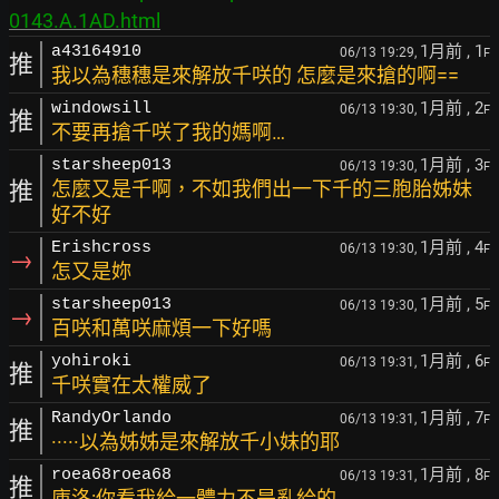
0143.A.1AD.html
1月前
, 1
a43164910
06/13 19:29,
F
推
我以為穗穗是來解放千咲的 怎麼是來搶的啊==
1月前
, 2
windowsill
06/13 19:30,
F
推
不要再搶千咲了我的媽啊…
1月前
, 3
starsheep013
06/13 19:30,
F
推
怎麼又是千啊，不如我們出一下千的三胞胎姊妹
好不好
1月前
, 4
Erishcross
06/13 19:30,
F
→
怎又是妳
1月前
, 5
starsheep013
06/13 19:30,
F
→
百咲和萬咲麻煩一下好嗎
1月前
, 6
yohiroki
06/13 19:31,
F
推
千咲實在太權威了
1月前
, 7
RandyOrlando
06/13 19:31,
F
推
·····以為姊姊是來解放千小妹的耶
1月前
, 8
roea68roea68
06/13 19:31,
F
推
庫洛:你看我給一體力不是亂給的