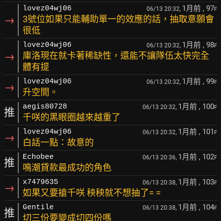
1月前
, 97
lovez04wj06
06/13 20:32,
F
→
3號位如果只能輔助單一的效應的話，抽取意願會
很低
1月前
, 98
lovez04wj06
06/13 20:32,
F
→
庫洛現在就卡著稀缺性，還能不讓隊伍太快完全
體有提
1月前
, 99
lovez04wj06
06/13 20:32,
F
→
升空間。
1月前
, 100
aegis80728
06/13 20:32,
F
推
千咲的黑眼圈越來越重了
1月前
, 101
lovez04wj06
06/13 20:32,
F
→
白話一點：故意的
1月前
, 102
Echobee
06/13 20:36,
F
推
鳴潮貸款最成功的角色
1月前
, 103
x7479635
06/13 20:38,
F
→
如果又要搶千咲 秧秧就不想抽了= =
1月前
, 104
Gentile
06/13 20:38,
F
推
切三份要變成切四份嗎