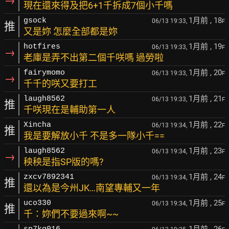
→
現在還來得及把6+1千拆成7個小千嗎
1月前
, 18
gsock
06/13 19:33,
F
推
又是妳 怎麼全部都是妳
1月前
, 19
hotfires
06/13 19:33,
F
→
老庫是弄不出第二個千咲嗎 過勞啦
1月前
, 20
fairymomo
06/13 19:33,
F
→
千千的咲又要打工
1月前
, 21
laugh8562
06/13 19:33,
F
推
千咲現在是輔助第一人
1月前
, 22
Xincha
06/13 19:34,
F
推
我是要解放小千 不是多一隊小千==
1月前
, 23
laugh8562
06/13 19:34,
F
→
秧秧是指SP版的嗎?
1月前
, 24
zxcv7892341
06/13 19:34,
F
推
還以為是今州JK…南望專輔又一年
1月前
, 25
uco330
06/13 19:34,
F
推
千：妳們不要過來啊~~