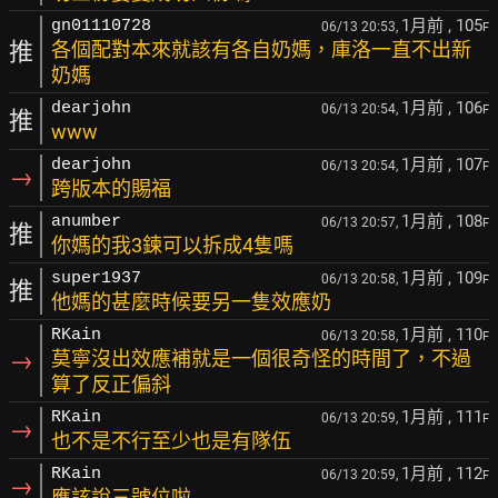
1月前
, 105
gn01110728
06/13 20:53,
F
推
各個配對本來就該有各自奶媽，庫洛一直不出新
奶媽
1月前
, 106
dearjohn
06/13 20:54,
F
推
www
1月前
, 107
dearjohn
06/13 20:54,
F
→
跨版本的賜福
1月前
, 108
anumber
06/13 20:57,
F
推
你媽的我3鍊可以拆成4隻嗎
1月前
, 109
super1937
06/13 20:58,
F
推
他媽的甚麼時候要另一隻效應奶
1月前
, 110
RKain
06/13 20:58,
F
→
莫寧沒出效應補就是一個很奇怪的時間了，不過
算了反正偏斜
1月前
, 111
RKain
06/13 20:59,
F
→
也不是不行至少也是有隊伍
1月前
, 112
RKain
06/13 20:59,
F
→
應該說三號位啦