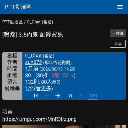
PTT
動漫區
PTT動漫區
/
C_Chat (希洽)
[鳴潮] 3.5內鬼 配隊資訊
＋收藏
分享
看板
C_Chat
(希洽)
作者
sun672
(那年杏花微雨)
時間
1月前
(2026/06/13 11:29)
推噓
80
(
80
推
0
噓
52
→
)
留言
132則, 80人
參與
討論串
1/2 (看更多)
說明
https://i.imgur.com/MnR3Irz.png