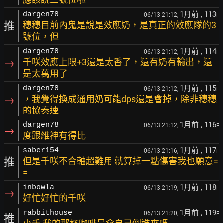
1月前
, 113
dargen78
06/13 21:12,
F
推
穗穗目前內鬼是說是效應奶，是真正的效應隊的3
號位，但
1月前
, 114
dargen78
06/13 21:12,
F
→
千咲效應上限+3還是太香了，還有奶有輸出，還
是太萬用了
1月前
, 115
dargen78
06/13 21:12,
F
→
，我覺得換成通用奶可能dps還是會掉，除非穗穗
的協奏速
1月前
, 116
dargen78
06/13 21:12,
F
→
度跟維神有得比
1月前
, 117
saber154
06/13 21:16,
F
推
但是千咲不合軸超難用 就算掉一點傷害我也願意=
=
1月前
, 118
inbowla
06/13 21:19,
F
→
好忙好忙的千咲
1月前
, 119
rabbithouse
06/13 21:20,
F
推