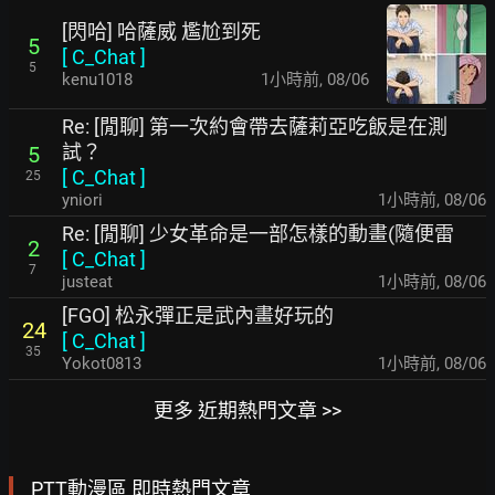
[閃哈] 哈薩威 尷尬到死
5
[
C_Chat
]
5
kenu1018
1小時前
,
08/06
Re: [閒聊] 第一次約會帶去薩莉亞吃飯是在測
試？
5
[
C_Chat
]
25
yniori
1小時前
,
08/06
Re: [閒聊] 少女革命是一部怎樣的動畫(隨便雷
2
[
C_Chat
]
7
justeat
1小時前
,
08/06
[FGO] 松永彈正是武內畫好玩的
24
[
C_Chat
]
35
Yokot0813
1小時前
,
08/06
更多 近期熱門文章 >>
PTT動漫區 即時熱門文章