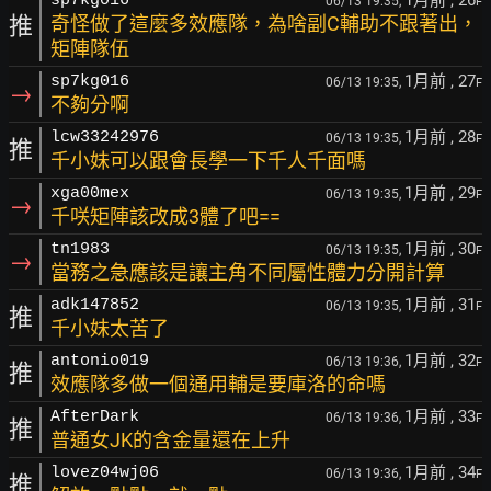
1月前
, 26
sp7kg016
06/13 19:35,
F
推
奇怪做了這麼多效應隊，為啥副C輔助不跟著出，
矩陣隊伍
1月前
, 27
sp7kg016
06/13 19:35,
F
→
不夠分啊
1月前
, 28
lcw33242976
06/13 19:35,
F
推
千小妹可以跟會長學一下千人千面嗎
1月前
, 29
xga00mex
06/13 19:35,
F
→
千咲矩陣該改成3體了吧==
1月前
, 30
tn1983
06/13 19:35,
F
→
當務之急應該是讓主角不同屬性體力分開計算
1月前
, 31
adk147852
06/13 19:35,
F
推
千小妹太苦了
1月前
, 32
antonio019
06/13 19:36,
F
推
效應隊多做一個通用輔是要庫洛的命嗎
1月前
, 33
AfterDark
06/13 19:36,
F
推
普通女JK的含金量還在上升
1月前
, 34
lovez04wj06
06/13 19:36,
F
推