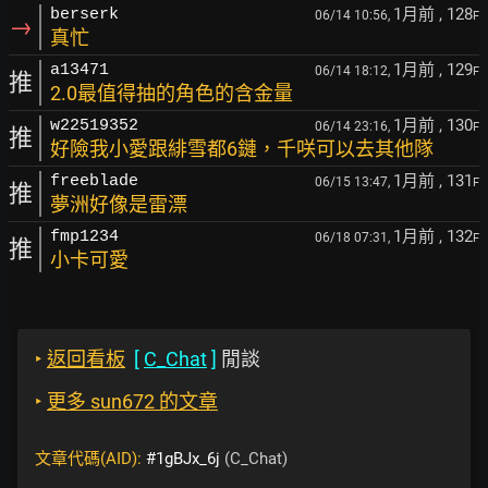
1月前
, 128
berserk
06/14 10:56,
F
→
真忙
1月前
, 129
a13471
06/14 18:12,
F
推
2.0最值得抽的角色的含金量
1月前
, 130
w22519352
06/14 23:16,
F
推
好險我小愛跟緋雪都6鏈，千咲可以去其他隊
1月前
, 131
freeblade
06/15 13:47,
F
推
夢洲好像是雷漂
1月前
, 132
fmp1234
06/18 07:31,
F
推
小卡可愛
‣
返回看板
[
C_Chat
]
閒談
‣
更多 sun672 的文章
文章代碼(AID):
#1gBJx_6j
(C_Chat)