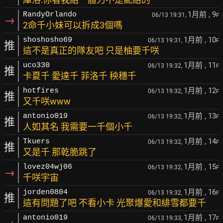
1月前
, 9
RandyOrlando
06/13 19:31,
F
→
2命千小妹可以拆成3個嗎
1月前
, 10
shoshosho69
06/13 19:31,
F
推
這不是真正的隊友吧 只是柚要千咲
1月前
, 11
uco330
06/13 19:32,
F
推
卡夏千 愛達千 菲洛千 秧穗千
1月前
, 12
hotfires
06/13 19:32,
F
推
又千咲www
1月前
, 13
antonio019
06/13 19:32,
F
推
人如其名 我需要一千個小千
1月前
, 14
Tkuers
06/13 19:32,
F
推
又是千 那乾脆跳了
1月前
, 15
lovez04wj06
06/13 19:32,
F
→
千咲宇宙
1月前
, 16
jorden0804
06/13 19:32,
F
推
這有問題了吧 不看小卡 光聚爆愛和緋雪都要千
1月前
, 17
antonio019
06/13 19:33,
F