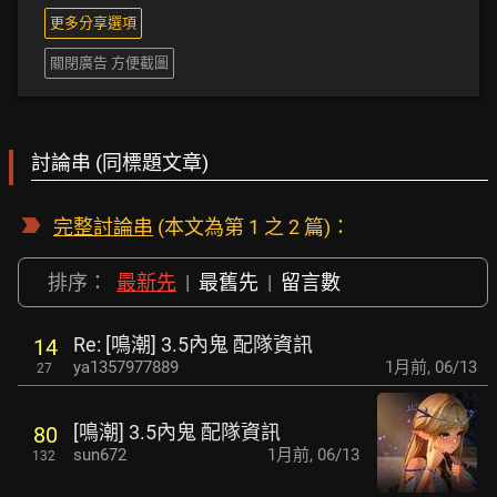
更多分享選項
關閉廣告 方便截圖
討論串 (同標題文章)
完整討論串
(本文為第 1 之 2 篇)：
排序：
最新先
|
最舊先
|
留言數
Re: [鳴潮] 3.5內鬼 配隊資訊
14
ya1357977889
1月前
,
06/13
27
[鳴潮] 3.5內鬼 配隊資訊
80
sun672
1月前
,
06/13
132