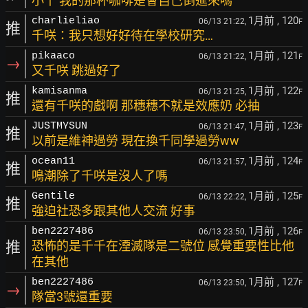
小千 我的那杯咖啡是會自己倒進來嗎
1月前
, 120
charlieliao
06/13 21:22,
F
推
千咲：我只想好好待在學校研究…
1月前
, 121
pikaaco
06/13 21:22,
F
→
又千咲 跳過好了
1月前
, 122
kamisanma
06/13 21:25,
F
推
還有千咲的戲啊 那穗穗不就是效應奶 必抽
1月前
, 123
JUSTMYSUN
06/13 21:47,
F
推
以前是維神過勞 現在換千同學過勞ww
1月前
, 124
ocean11
06/13 21:57,
F
推
鳴潮除了千咲是沒人了嗎
1月前
, 125
Gentile
06/13 22:22,
F
推
強迫社恐多跟其他人交流 好事
1月前
, 126
ben2227486
06/13 23:50,
F
推
恐怖的是千千在湮滅隊是二號位 感覺重要性比他
在其他
1月前
, 127
ben2227486
06/13 23:50,
F
→
隊當3號還重要