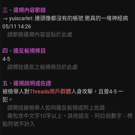
三、違規內容節錄
→ yuiscarlet: 連頭像都沒有的帳號 脆真的一堆神經病                 
05/11 14:26

請節錄違規內容並貼於此處
四、違反板規條目
4-5

請標註違反之板規條目於此處
五、違規說明或佐證
被檢舉人對
Threads用戶群體
人身攻擊，且曾4-5 一
犯。

請簡述被檢舉人如何違反板規或附上佐證
需包含中文字10字以上，其他語言、阿拉伯數字、標
點符號不計入