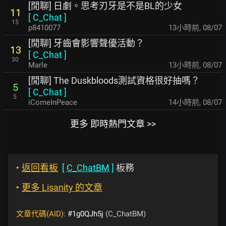
[閒聊] 日劇。思考刃牙是不是BL的少女
11
[
C_Chat
]
15
p8410077
13小時前
,
08/07
[閒聊] 牙齒會影響聲優活動？
13
[
C_Chat
]
30
Marle
13小時前
,
08/07
[閒聊] The Duskbloods測試資格很好抽嗎？
5
[
C_Chat
]
5
iComeInPeace
14小時前
,
08/07
更多 即時熱門文章 >>
‣
返回看板
[
C_ChatBM
]
板務
‣
更多 Lisanity 的文章
文章代碼(AID):
#1g0QJh5j
(C_ChatBM)