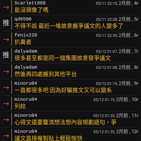
2月前
, 4
Scarlett888
05/11 22:10,
F
→
能沒頭像了嗎
2月前
, 5
qd6590
05/11 22:28,
F
推
不得不說 最近一堆故意搬爭議文的人變多了
2月前
, 6
fenix220
05/11 22:30,
F
→
扒糞者
2月前
, 7
dalyadam
05/12 01:07,
F
推
很多甚至都是同一個集團故意發爭議文
2月前
, 8
dalyadam
05/12 01:08,
F
→
然後再四處搬到其他平台
2月前
, 9
minoru04
05/12 01:19,
F
→
一直都很多吧 因為好騙推文又可以變系
2月前
, 10
minoru04
05/12 01:19,
F
→
列紋
2月前
, 11
minoru04
05/12 01:20,
F
→
心得文還要釐清想法想內容規劃語句，爭
2月前
, 12
minoru04
05/12 01:20,
F
→
議文直接複製貼上輕鬆愉快