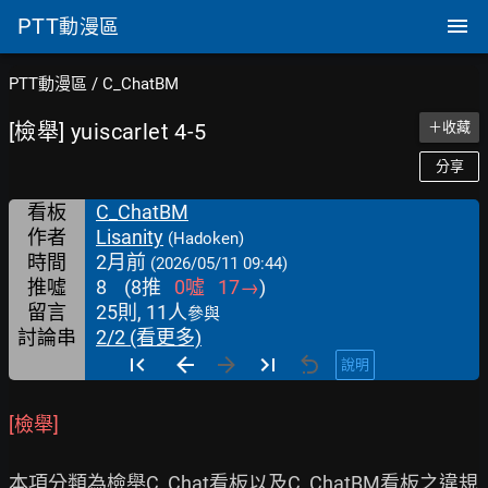
PTT
動漫區
PTT動漫區
/
C_ChatBM
[檢舉] yuiscarlet 4-5
＋收藏
分享
看板
C_ChatBM
作者
Lisanity
(Hadoken)
時間
2月前
(2026/05/11 09:44)
推噓
8
(
8
推
0
噓
17
→
)
留言
25則, 11人
參與
討論串
2/2 (看更多)
說明
[檢舉]
本項分類為檢舉C_Chat看板以及C_ChatBM看板之違規