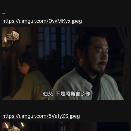
https://i.imgur.com/QvvMKvx.jpeg
https://i.imgur.com/5VefyZS.jpeg