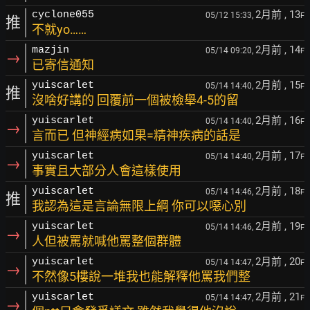
2月前
, 13
cyclone055
05/12 15:33,
F
推
不就yo……
2月前
, 14
mazjin
05/14 09:20,
F
→
已寄信通知
2月前
, 15
yuiscarlet
05/14 14:40,
F
推
沒啥好講的 回覆前一個被檢舉4-5的留
2月前
, 16
yuiscarlet
05/14 14:40,
F
→
言而已 但神經病如果=精神疾病的話是
2月前
, 17
yuiscarlet
05/14 14:40,
F
→
事實且大部分人會這樣使用
2月前
, 18
yuiscarlet
05/14 14:46,
F
推
我認為這是言論無限上綱 你可以噁心別
2月前
, 19
yuiscarlet
05/14 14:46,
F
→
人但被罵就喊他罵整個群體
2月前
, 20
yuiscarlet
05/14 14:47,
F
→
不然像5樓說一堆我也能解釋他罵我們整
2月前
, 21
yuiscarlet
05/14 14:47,
F
→