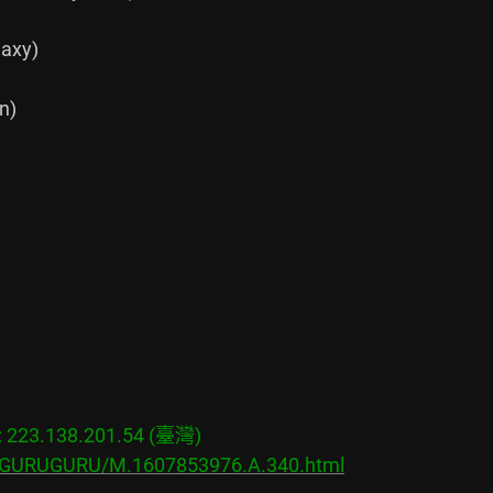
xy)

)

23.138.201.54 (臺灣)

bs/GURUGURU/M.1607853976.A.340.html