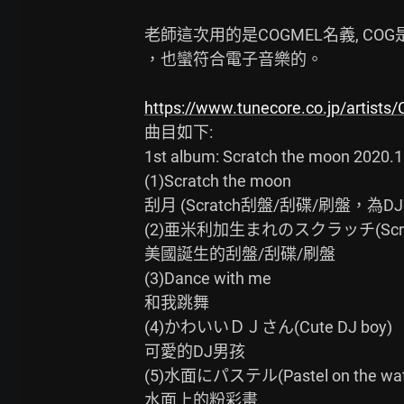
老師這次用的是COGMEL名義, COG
，也蠻符合電子音樂的。

https://www.tunecore.co.jp/artist
曲目如下:

1st album: Scratch the moon 2020.
(1)Scratch the moon

刮月 (Scratch刮盤/刮碟/刷盤，為D
(2)亜米利加生まれのスクラッチ(Scratch b
美國誕生的刮盤/刮碟/刷盤

(3)Dance with me

和我跳舞

(4)かわいいＤＪさん(Cute DJ boy)

可愛的DJ男孩

(5)水面にパステル(Pastel on the wate
水面上的粉彩畫
