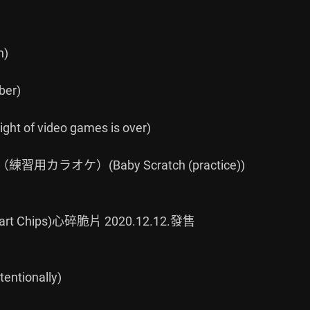
)

er)

 video games is over)

ラオケ）(Baby Scratch (practice))

rt Chips)心碎脆片 2020.12.12.發售

ionally)
