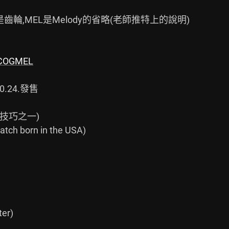
是齒輪,MEL是Melody的省略(老師推特上的說明)

s/COGMEL
10.24.發售

J技巧之一)

orn in the USA)

r)
