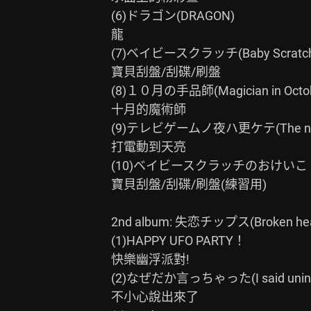
(6)ドラゴン(DRAGON)

龍

(7)ベイビースクラッチ(Baby Scratch
寶貝刮盤/刮碟/刷盤

(8)１０月の手品師(Magician in Octob
十月的魔術師

(9)テレビゲームノ夜ハ更ケテ(The night of
打電動到天亮

(10)ベイビースクラッチのおけいこ（練習用カ
寶貝刮盤/刮碟/刷盤(練習用)

2nd album: 失恋チップス(Broken hea
(1)HAPPY UFO PARTY！

快樂幽浮派對!

(2)なぜだか言っちゃった(I said unintent
不小心說出來了
