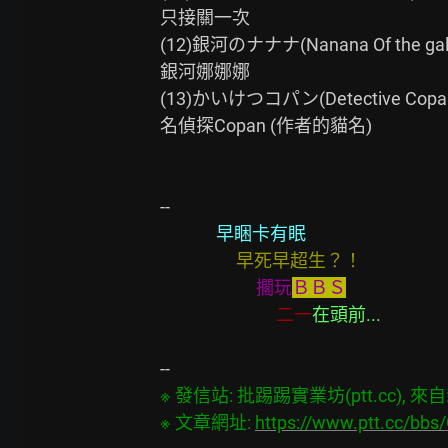
只接關一次

(12)銀河のナナナ(Nanana Of the gala
銀河娜娜娜

(13)かいけつコパン(Detective Copan
名偵探Copan (作者的貓名)

              早睏卡有眠     
    早死早超生？！　
         擱玩
ＢＢＳ
二一
在頭前...
※ 發信站: 批踢踢實業坊(ptt.cc), 來自: 2
※ 文章網址: 
https://www.ptt.cc/b