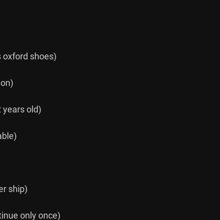
ord shoes)

n)

ears old)

e)

 ship)

 only once)
