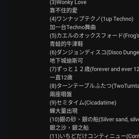
(3)Wonky Love

靠不住的愛

(4)ワンナップテクノ(1up Techno)

加一台Techno舞曲

(5)カエルのオックスフォード(Frog's oxf
青蛙的牛津鞋

(6)ダンジョンディスコ(Disco Dungeo
地下城迪斯可

(7)ずっと１２歳(forever and ever 12 y
一直12歲

(8)ターンテーブルふたつ(TwoTurntabl
兩座唱盤

(9)セミタイム(Cicadatime)

蟬大量出現

(10)銀の砂、銀の船(Silver sand, silver
銀之沙，銀之船

(11)いちどだけコンティニュー(Continue