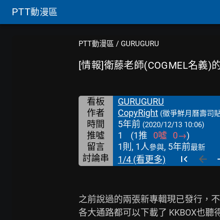
PTT
動漫區
PTT動漫區
/
GURUGURU
[情報]衛藤老師(COGMEL名義
看板
GURUGURU
作者
CopyRight
(徵爭鮮月曆壽司貼
時間
5年前
(2020/12/13 10:06)
推噓
1
(
1
推
0
噓
0
→
)
留言
1則, 1人
, 5年前
參與
最新
討論串
1/4 (看更多)
之前說過的兩張新專輯現已發行，不過目
各大通路都可以下載了 KKBOX也聽得