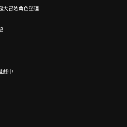
陣星塵大冒險角色整理
題
前登錄中