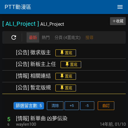
PTT
動漫區
＋收藏
[ ALI_Project
]
ALI_Project
最新
熱門
分頁 (4置底文)
搜尋
[公告] 徵求版主
置底
[公告] 新板主上任
置底
[情報] 相關連結
置底
[公告] 暫定版規
置底
篩選留言數: 5
清除
+5
-5
自訂
[情報] 新單曲 凶夢伝染
5
waylen100
14年前
,
01/10
6