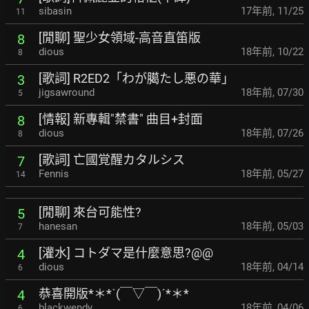
sibasin
17年前
,
11/25
11
[閒聊] 聖少女領域-高音直笛版
8
dious
18年前
,
10/22
8
[歌詞] R2ED2「わが臈たし悪の華」
3
jigsawround
18年前
,
07/30
5
[情報] 新專輯"禁書" 曲目+封面
8
dious
18年前
,
07/26
8
[歌詞] 亡國覚醒カタルシス
7
Fennis
18年前
,
05/27
14
[閒聊] 來台可能性?
5
hanesan
18年前
,
05/03
7
[灌水] コトダマ是什麼意思?@@
4
dious
18年前
,
04/14
6
恭喜開版*＊*ˋ(￣▽￣)ˊ*＊*
4
blackwendy
18年前
,
04/06
6