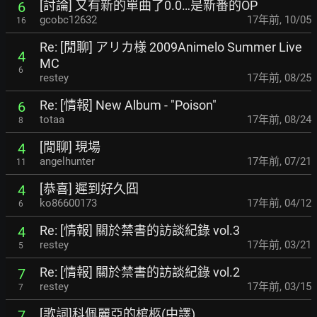
[討論] 又有新的單曲了0.0…是新番的OP
6
gcobc12632
17年前
,
10/05
16
Re: [閒聊] アリカ様 2009Animelo Summer Live
4
MC
6
restey
17年前
,
08/25
Re: [情報] New Album - "Poison"
6
totaa
17年前
,
08/24
8
[閒聊] 現場
4
angelhunter
17年前
,
07/21
11
[恭喜] 遲到好久囧
4
ko86600173
17年前
,
04/12
6
Re: [情報] 關於禁書的訪談紀錄 vol.3
4
restey
17年前
,
03/21
5
Re: [情報] 關於禁書的訪談紀錄 vol.2
7
restey
17年前
,
03/15
7
[歌詞]科佩麗亞的棺柩(中譯)
7