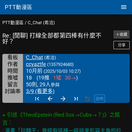
PTT
動漫區
PTT動漫區
/
C_Chat (希洽)
Re: [閒聊] 打線全部都第四棒有什麼不
＋收藏
好？
分享
看板
C_Chat
(希洽)
作者
ccyaztfe
(1357924680)
時間
10月前
(2025/10/03 10:27)
推噓
18
(
19
推
1
噓
30
→
)
留言
50則, 29人
參與
討論串
3/9 (看更多)
說明
※ 引述《TheoEpstein (Red Sox→Cubs→？)》之銘
: 漫畫「拉麵王」曾經有這樣一段話來形容主角的拉