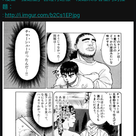
麵：

: 
http://i.imgur.com/b2Cs1EP.jpg