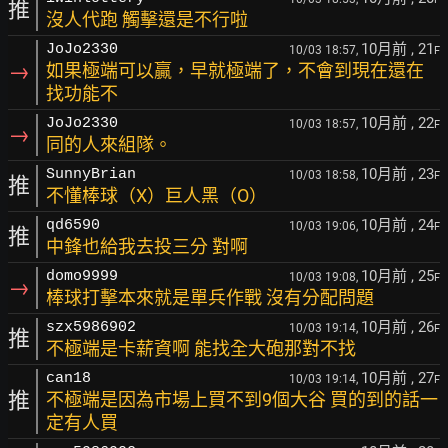
推
沒人代跑 觸擊還是不行啦
10月前
, 21
JoJo2330
10/03 18:57,
F
→
如果極端可以贏，早就極端了，不會到現在還在
找功能不
10月前
, 22
JoJo2330
10/03 18:57,
F
→
同的人來組隊。
10月前
, 23
SunnyBrian
10/03 18:58,
F
推
不懂棒球（X）巨人黑（O）
10月前
, 24
qd6590
10/03 19:06,
F
推
中鋒也給我去投三分 對啊
10月前
, 25
domo9999
10/03 19:08,
F
→
棒球打擊本來就是單兵作戰 沒有分配問題
10月前
, 26
szx5986902
10/03 19:14,
F
推
不極端是卡薪資啊 能找全大砲那對不找
10月前
, 27
can18
10/03 19:14,
F
推
不極端是因為市場上買不到9個大谷 買的到的話一
定有人買