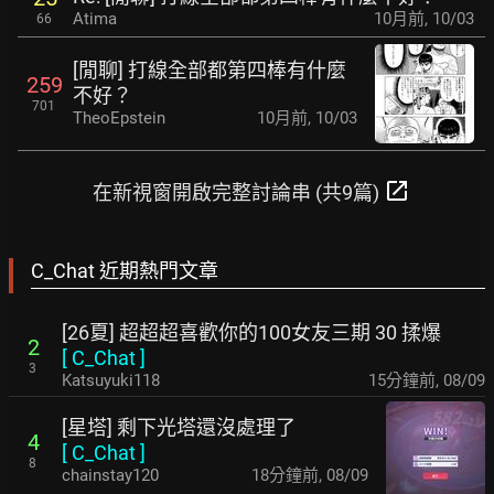
Atima
10月前
,
10/03
66
[閒聊] 打線全部都第四棒有什麼
259
不好？
701
TheoEpstein
10月前
,
10/03
open_in_new
在新視窗開啟完整討論串 (共9篇)
C_Chat 近期熱門文章
[26夏] 超超超喜歡你的100女友三期 30 揉爆
2
[
C_Chat
]
3
Katsuyuki118
16分鐘前
,
08/09
[星塔] 剩下光塔還沒處理了
4
[
C_Chat
]
8
chainstay120
18分鐘前
,
08/09