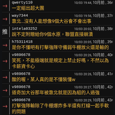
10月前
, 36
qwerty110
10/03 19:44,
F
→
一定組出超大團
10月前
, 37
way7344
10/03 19:56,
F
→
靠北…沒有人能想像9個大谷會不會出事
10月前
, 38
intela03252
10/03 20:02,
F
推
說不定附贈給你9個水原，聯盟直接崩潰
10月前
, 39
h75311418
10/03 20:05,
F
→
是你不懂吧有打擊強隊守備弱牛棚放火還是輸的
10月前
, 40
v9896678
10/03 20:26,
F
→
笑死，不能極端就是規定上禁止好嗎，不然以為
卡薪資卡心
10月前
, 41
v9896678
10/03 20:26,
F
→
酸的喔，某人真的是不懂裝懂w
10月前
, 42
v9896678
10/03 20:27,
F
→
道奇加大谷那年被靠北就是因為組的人過強
10月前
, 43
v9896678
10/03 20:29,
F
→
打擊強隊輸除了牛棚爆炸多半還有打線一起手軟
的問題