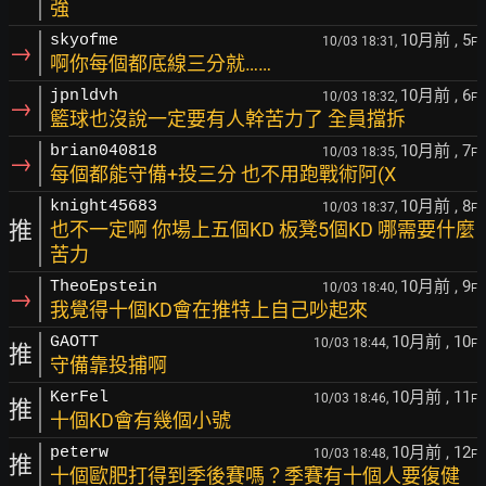
強
10月前
, 5
skyofme
10/03 18:31,
F
→
啊你每個都底線三分就……
10月前
, 6
jpnldvh
10/03 18:32,
F
→
籃球也沒說一定要有人幹苦力了 全員擋拆
10月前
, 7
brian040818
10/03 18:35,
F
→
每個都能守備+投三分 也不用跑戰術阿(X
10月前
, 8
knight45683
10/03 18:37,
F
推
也不一定啊 你場上五個KD 板凳5個KD 哪需要什麼
苦力
10月前
, 9
TheoEpstein
10/03 18:40,
F
→
我覺得十個KD會在推特上自己吵起來
10月前
, 10
GAOTT
10/03 18:44,
F
推
守備靠投捕啊
10月前
, 11
KerFel
10/03 18:46,
F
推
十個KD會有幾個小號
10月前
, 12
peterw
10/03 18:48,
F
推
十個歐肥打得到季後賽嗎？季賽有十個人要復健