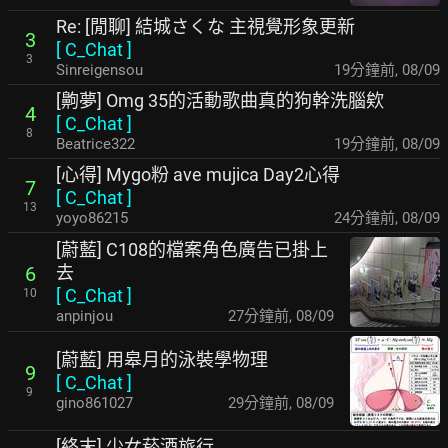
Re: [閒聊] 結城さくな 主視覺形象更新
3
[
C_Chat
]
3
Sinreigensou
19分鐘前
,
08/09
[齁夢] Omg 35的活動歌曲真的狗幹洗腦欸
4
[
C_Chat
]
8
Beatrice322
20分鐘前
,
08/09
[心得] Mygo粉 ave mujica Day2心得
7
[
C_Chat
]
13
yoyo86215
25分鐘前
,
08/09
[蔚藍] C108的檔案角色廣告已掛上
去
6
[
C_Chat
]
10
anpinjou
28分鐘前
,
08/09
[蔚藍] 用皋月的泳裝學物理
9
[
C_Chat
]
9
gino861027
29分鐘前
,
08/09
[終末] 少女菸酒旅行