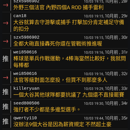
10月前
, 28
szx5986902
10/03 19:15,
F
→
外野三個法官 內野四個A ROD 捕手雷利
10月前
, 29
can18
10/03 19:15,
F
→
大谷就算去守游擊或捕手 打擊加分肯定補足守備
的扣分
10月前
, 30
szx5986902
10/03 19:15,
F
→
全都大砲直接轟死你還在管戰術推進喔
10月前
, 31
wei850616
10/03 19:16,
F
推
棒球是單兵作戰運動，4棒海當然比較好，我就問
每棒都
10月前
, 32
wei850616
10/03 19:16,
F
→
法官等級對面怎麼投，但買不到那麼多人
10月前
, 33
killeryuan
10/03 19:29,
F
推
一個大谷其他球隊都要抗議了 九個還不直接罷賽
10月前
, 34
seed800506
10/03 19:30,
F
推
強打者不少都是多邊型選手。
10月前
, 35
qwerty110
10/03 19:44,
F
推
沒辦法9個大谷是因為薪資規定 不然超土豪