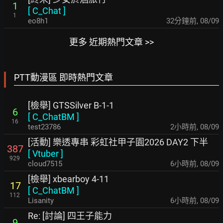
1
[
C_Chat
]
1
eo8h1
33分鐘前
,
08/09
更多 近期熱門文章 >>
PTT動漫區 即時熱門文章
[檢舉] GTSSilver B-1-1
6
[
C_ChatBM
]
16
test23786
2小時前
,
08/09
[活動] 樂透專串 彩虹社甲子園2026 DAY2 下半
387
[
Vtuber
]
929
cloud7515
6小時前
,
08/09
[檢舉] xbearboy 4-11
17
[
C_ChatBM
]
112
Lisanity
6小時前
,
08/09
Re: [討論] 四王子能力
9