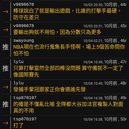
10月前
, 44
v9896678
10/03 20:30,
F
→
棒球說白了就是輸出遊戲，比誰的打擊手最硬，
防守在差只
10月前
, 45
v9896678
10/03 20:31,
F
→
要輸出夠就不用怕，因為分數只為更多
10月前
, 46
swayoung
10/04 02:21,
F
推
NBA現在也流行蒐集長手怪啊，場上5個苦命問你
怕不怕
10月前
, 47
lylu
10/04 10:49,
F
推
只算打擊當然全部四棒沒問題 算守備就不一定了
像國際賽先
10月前
, 48
lylu
10/04 10:49,
F
→
發捕手鞏冠跟家正你會選誰先發
10月前
, 49
tsp870197
10/04 16:38,
F
推
的確是不懂亂比喻 全隊都大谷加法官複製人對面
真的不用
10月前
, 50
tsp870197
10/04 16:38,
F
→
打了