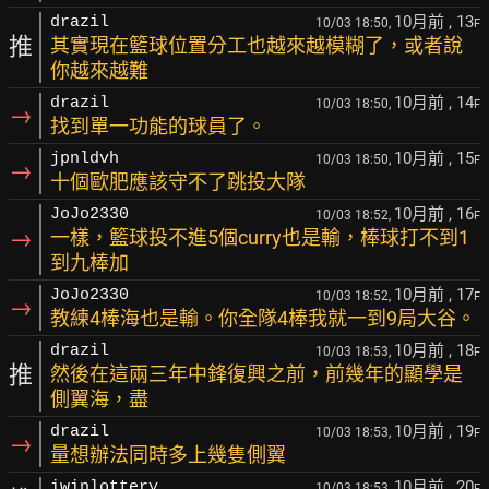
10月前
, 13
drazil
10/03 18:50,
F
推
其實現在籃球位置分工也越來越模糊了，或者說
你越來越難
10月前
, 14
drazil
10/03 18:50,
F
→
找到單一功能的球員了。
10月前
, 15
jpnldvh
10/03 18:50,
F
→
十個歐肥應該守不了跳投大隊
10月前
, 16
JoJo2330
10/03 18:52,
F
→
一樣，籃球投不進5個curry也是輸，棒球打不到1
到九棒加
10月前
, 17
JoJo2330
10/03 18:52,
F
→
教練4棒海也是輸。你全隊4棒我就一到9局大谷。
10月前
, 18
drazil
10/03 18:53,
F
推
然後在這兩三年中鋒復興之前，前幾年的顯學是
側翼海，盡
10月前
, 19
drazil
10/03 18:53,
F
→
量想辦法同時多上幾隻側翼
10月前
, 20
iwinlottery
10/03 18:53,
F