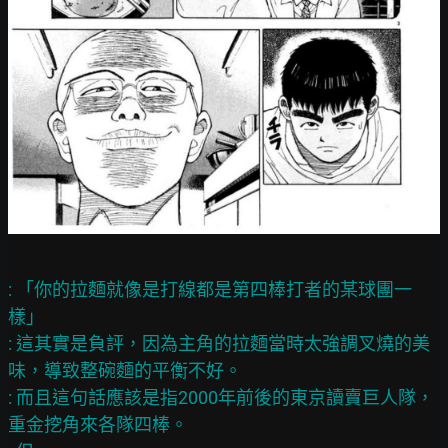
: 「你的拉麵就像是打線都是第四棒打者的某球團一
樣」

: 這其實是負評，因為主角的拉麵當時太強調叉燒的美
味，導致整碗麵的平衡不好。

: 而且這句話應該是指2000年前後的東京讀賣巨人隊，
重金挖角來各隊四棒。
