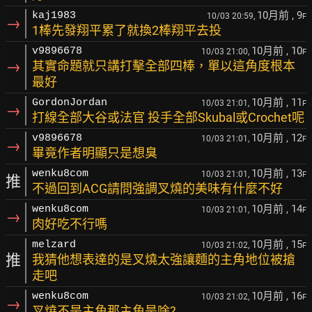
10月前
, 9
kaj1983
10/03 20:59,
F
→
1棒先發翔平累了就換2棒翔平去投
10月前
, 10
v9896678
10/03 21:00,
F
→
其實命題就只講打擊全部四棒，單以這角度根本
最好
10月前
, 11
GordonJordan
10/03 21:01,
F
→
打線全部大谷或法官 投手全部Skubal或Crochet呢
10月前
, 12
v9896678
10/03 21:01,
F
→
畢竟作者明顯只是想臭
10月前
, 13
wenku8com
10/03 21:01,
F
推
不過回到ACG請問強調叉燒的美味有什麼不好
10月前
, 14
wenku8com
10/03 21:01,
F
→
肉好吃不行嗎
10月前
, 15
melzard
10/03 21:02,
F
推
我猜他想表達的是叉燒太強讓麵的主角地位被搶
走吧
10月前
, 16
wenku8com
10/03 21:02,
F
→
叉燒不是主角那主角是啥?