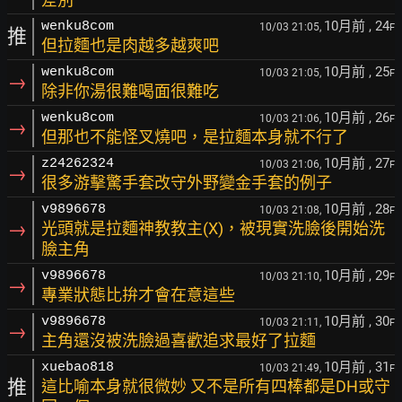
10月前
, 24
wenku8com
10/03 21:05,
F
推
但拉麵也是肉越多越爽吧
10月前
, 25
wenku8com
10/03 21:05,
F
→
除非你湯很難喝面很難吃
10月前
, 26
wenku8com
10/03 21:06,
F
→
但那也不能怪叉燒吧，是拉麵本身就不行了
10月前
, 27
z24262324
10/03 21:06,
F
→
很多游擊驚手套改守外野變金手套的例子
10月前
, 28
v9896678
10/03 21:08,
F
→
光頭就是拉麵神教教主(X)，被現實洗臉後開始洗
臉主角
10月前
, 29
v9896678
10/03 21:10,
F
→
專業狀態比拚才會在意這些
10月前
, 30
v9896678
10/03 21:11,
F
→
主角還沒被洗臉過喜歡追求最好了拉麵
10月前
, 31
xuebao818
10/03 21:49,
F
推
這比喻本身就很微妙 又不是所有四棒都是DH或守