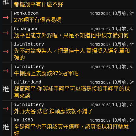
推
都擺翔平有什麼不好
10月前
, 2
wenku8com
10/03 20:56,
F
→
27K翔平有很容易嗎
10月前
, 3
Cchangpun
10/03 20:57,
F
→
翔平也能守外野喔，只是不知道他中線守備如何
10月前
, 4
iwinlottery
10/03 20:57,
F
→
先不討論複製人，把最佳十人 賽揚獎入選名單和
強的
10月前
, 5
iwinlottery
10/03 20:57,
F
→
牛棚擺上去應該87%冠軍吧
10月前
, 6
piliamdamd
10/03 20:58,
F
推
都擺翔平 你等補手翔平可以穩穩接投手翔平的球
再來談
10月前
, 7
iwinlottery
10/03 20:58,
F
→
外野大谷 法官 鎖頭應該就不錯了
10月前
, 8
kaj1983
10/03 20:58,
F
推
全是翔平也不用認真守備啊，認真投球和打擊就
好