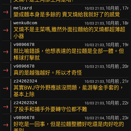
10月前
, 17
melzard
10/03 21:03,
F
→
變成麵本身是多餘的 賣叉燒給我就好了的感覺
10月前
, 18
wenku8com
10/03 21:03,
F
→
叉燒不是主菜嗎,雖然外面拉麵給的叉燒都超薄超
小器
10月前
, 19
v9896678
10/03 21:03,
F
→
就比喻錯誤，他想表達的是拉麵是全部一體。但
棒球打擊就
10月前
, 20
v9896678
10/03 21:03,
F
→
真的是越強越好。所以才奇怪
10月前
, 21
z24262324
10/03 21:03,
F
→
其實BWJ守外野應該沒問題，能游擊金手套的，
基本上除
10月前
, 22
z24262324
10/03 21:03,
F
→
了投手和捕手外要轉守位都不難
10月前
, 23
v9896678
10/03 21:04,
F
→
好吃是一回事，但是拉麵整體好吃還是肉好吃的
差別