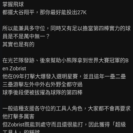
掌握飛球

都擺大谷翔平，那你最好能投出27K

所以能兼具多守位，同時又有足以擔當第四棒實力的球
員是不是萬中無一？

其實也是有的

在光芒隊發跡、後來幫助小熊隊拿到世界大賽冠軍的B
en Zobrist

他在09年打擊大爆發入選明星賽，並且這年一壘二壘
三壘游擊左外中外右外野全都守過

球季後段便被拔擢為球隊的第四棒

一般這種支援各守位的工具人角色，大家都不會再要求
他打擊多厲害

但Zobrist既能到處守而且還很能打，因此獲得「超級
工具人」的稱號
