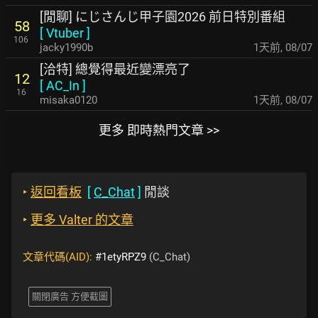
[閒聊] にじさんじ甲子園2026 前日特別番組
58
[
Vtuber
]
106
jacky1990b
1天前
,
08/07
[洽特] 總覺得最近變漂亮了
12
[
AC_In
]
16
misaka0120
1天前
,
08/07
更多 即時熱門文章 >>
‣
返回看板
[
C_Chat
]
閒談
‣
更多 Valter 的文章
文章代碼(AID):
#1etyRPZ9
(C_Chat)
關閉廣告 方便截圖