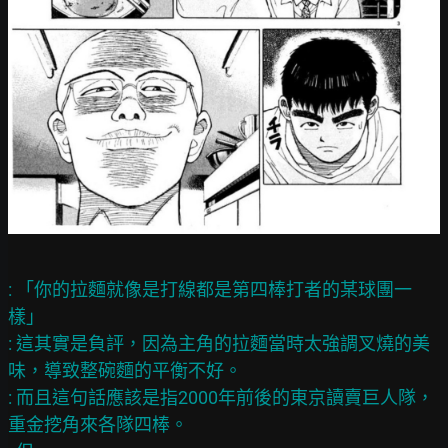
: 「你的拉麵就像是打線都是第四棒打者的某球團一
樣」

: 這其實是負評，因為主角的拉麵當時太強調叉燒的美
味，導致整碗麵的平衡不好。

: 而且這句話應該是指2000年前後的東京讀賣巨人隊，
重金挖角來各隊四棒。
