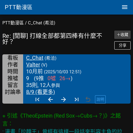
PTT
動漫區
PTT動漫區
/
C_Chat (希洽)
Re: [閒聊] 打線全部都第四棒有什麼不
＋收藏
好？
分享
看板
C_Chat
(希洽)
作者
Valter
(V)
時間
10月前
(2025/10/03 12:51)
推噓
9
(
9
推
0
噓
26
→
)
留言
35則, 12人
參與
討論串
8/9 (看更多)
說明
※ 引述《TheoEpstein (Red Sox→Cubs→？)》之銘
: 漫畫「拉麵王」曾經有這樣一段話來形容主角的拉