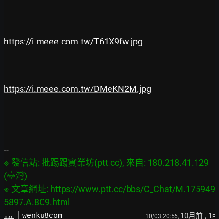
https://i.meee.com.tw/T61X9fw.jpg
https://i.meee.com.tw/DMeKN2M.jpg
※ 發信站: 批踢踢實業坊(ptt.cc), 來自: 180.218.41.129 
(臺灣)

※ 文章網址: 
https://www.ptt.cc/bbs/C_Chat/M.175949
5897.A.8C9.html
10月前
, 1
wenku8com
10/03 20:56,
F