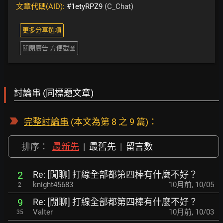
文章代碼(AID):
#1etyRPZ9
(C_Chat)
更多分享選項
關閉廣告 方便截圖
討論串 (同標題文章)
完整討論串
(本文為第 8 之 9 篇)：
排序：
最新先
|
最舊先
|
留言數
Re: [閒聊] 打線全部都第四棒有什麼不好？
2
knight45683
10月前
,
10/05
2
Re: [閒聊] 打線全部都第四棒有什麼不好？
9
Valter
10月前
,
10/03
35