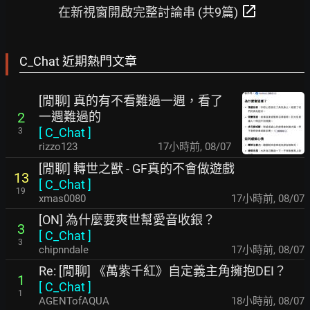
open_in_new
在新視窗開啟完整討論串 (共9篇)
C_Chat 近期熱門文章
[閒聊] 真的有不看難過一週，看了
一週難過的
2
[
C_Chat
]
3
rizzo123
17小時前
,
08/07
[閒聊] 轉世之獸 - GF真的不會做遊戲
13
[
C_Chat
]
19
xmas0080
17小時前
,
08/07
[ON] 為什麼要爽世幫愛音收銀？
3
[
C_Chat
]
3
chipnndale
17小時前
,
08/07
Re: [閒聊] 《萬紫千紅》自定義主角擁抱DEI？
1
[
C_Chat
]
1
AGENTofAQUA
18小時前
,
08/07