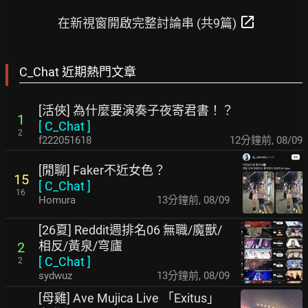
open_in_new
在新視窗開啟完整討論串 (共9篇)
C_Chat 近期熱門文章
[活俠] 為什麼要演奏子夜寄君書！？
1
[
C_Chat
]
2
f222051618
12分鐘前
,
08/09
[閒聊] Faker不近女色？
15
[
C_Chat
]
16
Homura
13分鐘前
,
08/09
[26夏] Reddit週排名06 無職/魔獸/
相反/黃泉/穹廬
2
[
C_Chat
]
2
sydwuz
13分鐘前
,
08/09
[母雞] Ave Mujica Live 「Exitus」