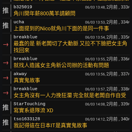
2月前
, 333
b325019
06/03 13:48,
F
推
角川開年薪800萬羊請顧問
2月前
, 334
ucha
06/03 13:53,
F
推
上面提到的Nico就角川下面的是同一件事
2月前
, 335
breakblue
06/03 13:54,
F
→
最蠢的是 新老闆切了大動脈 又拉不下臉把女主角
找回來
2月前
, 336
breakblue
06/03 13:55,
F
→
就找人造謠女主角新公司辦的活動有問題
2月前
, 337
akway
06/03 13:56,
F
→
真實鬼故事
2月前
, 338
breakblue
06/03 13:57,
F
→
女主角沒有一人力挽狂瀾 完全就是老闆自作自受
2月前
, 339
StarTouching
06/03 14:08,
F
推
寫實系退隊流 XD
2月前
, 340
tso1633128
06/03 14:12,
F
推
我記得這在日本IT是真實鬼故事