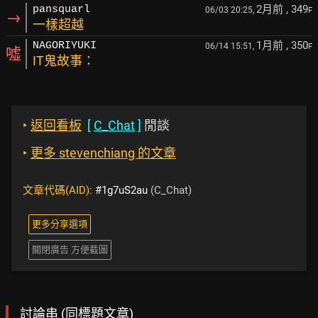
2月前
, 349
pansquarl
06/03 20:25,
F
→
一樣超越
1月前
, 350
NAGORIYUKI
06/14 15:51,
F
噓
IT鬼故事：
‣
返回看板
[
C_Chat
]
閒談
‣
更多 stevenchiang 的文章
文章代碼(AID):
#1g7uS2au
(C_Chat)
更多分享選項
關閉廣告 方便截圖
討論串 (同標題文章)