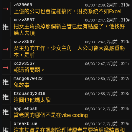
2月前
, 318
z635066
06/03 12:38,
F
→
上億的公司也會這樣搞阿，財務系統不如Excel
2月前
, 319
xczv3567
06/03 12:47,
F
推
把女主角換掉那個新主管已經有點腦了，他找好
幾人去頂
2月前
, 320
xczv3567
06/03 12:47,
F
→
女主角的工作，少女主角一人公司會大亂嚴重虧
本，是前
2月前
, 321
xczv3567
06/03 12:47,
F
→
朝遺留問題。
2月前
, 322
mango970422
06/03 12:50,
F
推
鬼故事
2月前
, 323
tzouandy2818
06/03 12:55,
F
推
這圖也他媽太醜
2月前
, 324
applehpsh
06/03 13:12,
F
推
當老闆的哪個不是在vibe coding
2月前
, 325
breakblue
06/03 13:17,
F
推
這本其實是在諷刺管理階層老是要搞組織精實和