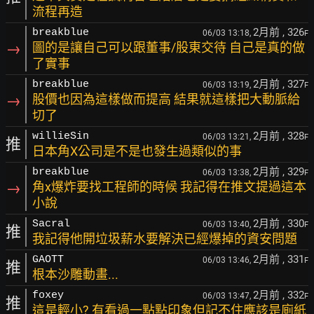
流程再造
2月前
, 326
breakblue
06/03 13:18,
F
→
圖的是讓自己可以跟董事/股東交待 自己是真的做
了實事
2月前
, 327
breakblue
06/03 13:19,
F
→
股價也因為這樣做而提高 結果就這樣把大動脈給
切了
2月前
, 328
willieSin
06/03 13:21,
F
推
日本角X公司是不是也發生過類似的事
2月前
, 329
breakblue
06/03 13:38,
F
→
角x爆炸要找工程師的時候 我記得在推文提過這本
小說
2月前
, 330
Sacral
06/03 13:40,
F
推
我記得他開垃圾薪水要解決已經爆掉的資安問題
2月前
, 331
GAOTT
06/03 13:46,
F
推
根本沙雕動畫...
2月前
, 332
foxey
06/03 13:47,
F
推
這是輕小? 有看過一點點印象但記不住應該是廁紙