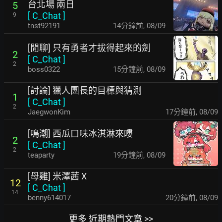
台北場 兩日
5
[
C_Chat
]
9
tnst92191
14分鐘前
,
08/09
[閒聊] 只有勇者才拔得起來的劍
2
[
C_Chat
]
2
boss0322
15分鐘前
,
08/09
[討論] 獵人團長的目標與猜測
1
[
C_Chat
]
2
JaegwonKim
17分鐘前
,
08/09
[鳴潮] 西瓜口味冰淇淋來嘍
2
[
C_Chat
]
2
teaparty
19分鐘前
,
08/09
[母雞] 米澤茜 X
12
[
C_Chat
]
14
benny614017
20分鐘前
,
08/09
更多 近期熱門文章 >>