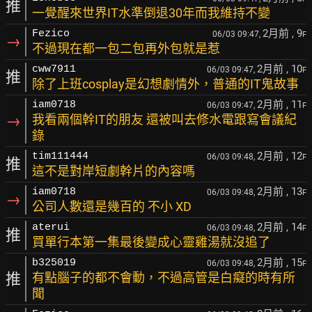
推
一覺醒來世界IT水準倒退30年而我維持不變
2月前
, 9
Fezico
06/03 09:47,
F
→
不過現在都一包二包再外包就是惹
2月前
, 10
cww7911
06/03 09:47,
F
推
除了上班cosplay是幻想劇情外，普通的IT鬼故事
2月前
, 11
iam0718
06/03 09:47,
F
→
我看兩個幹IT的朋友 還被叫去修水電跟寫會議紀
錄
2月前
, 12
tim111444
06/03 09:48,
F
推
這不是對岸短劇幹片的內容嗎
2月前
, 13
iam0718
06/03 09:48,
F
→
公司人數還是幾百的 不小 XD
2月前
, 14
aterui
06/03 09:48,
F
推
買單行本第一集最後變成心靈雞湯就沒追了
2月前
, 15
b325019
06/03 09:48,
F
推
有點腦子的都不會動，不過高管是白癡的時有所
聞