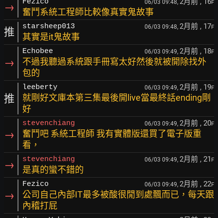
2月前
, 16
Fezico
06/03 09:48,
F
→
奮鬥系統工程師比較像真實鬼故事
2月前
, 17
starsheep013
06/03 09:48,
F
推
其實是it鬼故事
2月前
, 18
Echobee
06/03 09:49,
F
→
不過我聽過系統跟手冊寫太好然後就被開除找外
包的
2月前
, 19
leeberty
06/03 09:49,
F
推
就剛好文庫本第三集最後開live當最終話ending剛
好
2月前
, 20
stevenchiang
06/03 09:49,
F
→
奮鬥吧 系統工程師 我有實體版還買了電子版重
看，
2月前
, 21
stevenchiang
06/03 09:49,
F
→
是真的蠻不錯的
2月前
, 22
Fezico
06/03 09:49,
F
→
公司自己內部IT最多被酸很閒到處飄而已，每天跟
內稽打屁