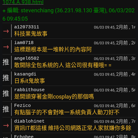
1074.A.938.html
※ 編輯: stevenchiang (36.231.98.130 臺灣), 06/03/202
2月前
, 1
a12073311
06/03 09:45,
F
→
科技業鬼故事
2月前
, 2
iam0718
06/03 09:45,
F
→
這標題根本是一堆幹片的內容阿
2月前
, 3
angel6502
06/03 09:45,
F
推
敢開除全包系統的人 這公司很有種哦= =
2月前
, 4
kasangdi
06/03 09:45,
F
推
日系it鬼故事
2月前
, 5
rabbithouse
06/03 09:46,
F
推
是開頭穿著金剛cosplay的那個嗎
2月前
, 6
Fezico
06/03 09:46,
F
推
有點腦子的不會對唯一系統負責人動刀好不
2月前
, 7
diablohinet
06/03 09:46,
F
→
資訊IT都這樣 維持公司網路正常人家就嫌你多餘
2月前
, 8
Echobee
06/03 09:47,
F