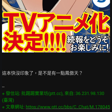
這本快沒印象了，是不是有一點鳳傲天？

※ 發信站: 批踢踢實業坊(ptt.cc), 來自: 36.231.98.130 
(臺灣)
※ 文章網址: 
https://www.ptt.cc/bbs/C_Chat/M.178045