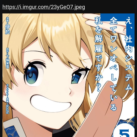
https://i.imgur.com/23yGeO7.jpeg