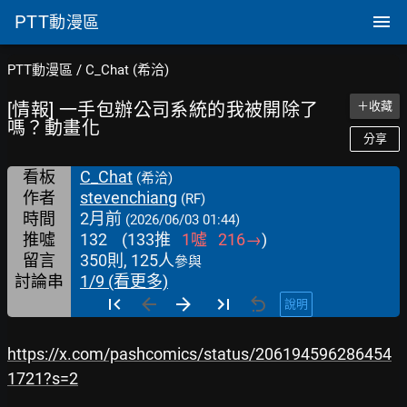
PTT
動漫區
PTT動漫區
/
C_Chat (希洽)
[情報] 一手包辦公司系統的我被開除了
＋收藏
嗎？動畫化
分享
看板
C_Chat
(希洽)
作者
stevenchiang
(RF)
時間
2月前
(2026/06/03 01:44)
推噓
132
(
133
推
1
噓
216
→
)
留言
350則, 125人
參與
討論串
1/9 (看更多)
說明
https://x.com/pashcomics/status/206194596286454
1721?s=2