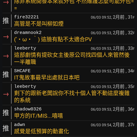
→
除非系統開發本來就外包 不然維護怎麼可能外包=
=
2月前
, 31
fire32221
06/03 09:52,
F
推
高管是不是叫柳如煙
2月前
, 32
dreamnook2
06/03 09:53,
F
→
(′・ω・‵) 這臉有點不太適合PV
2月前
, 33
leeberty
06/03 09:53,
F
→
這部劇情有提砍女主後原公司找四個人來管然後
一半離職
2月前
, 34
SHCAFE
06/03 09:53,
F
推
IT鬼故事最早出處就日本吧
2月前
, 35
leeberty
06/03 09:53,
F
→
剩下的跟新老闆說你不找十個人管不動這麼複雜
的系統
2月前
, 36
shadow0326
06/03 09:53,
F
推
甲方的IT/MIS...嘻嘻
2月前
, 37
adwn
06/03 09:54,
F
推
感覺是低預算的動畫化