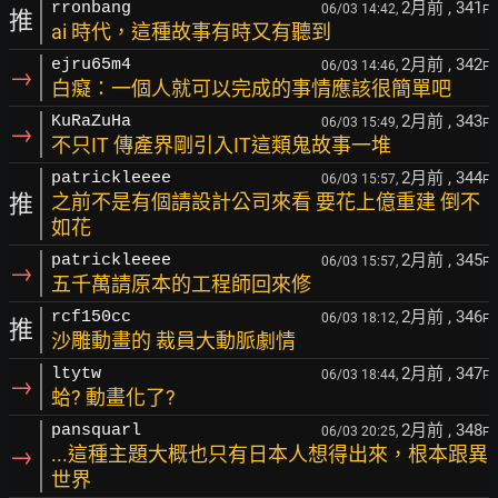
2月前
, 341
rronbang
06/03 14:42,
F
推
ai 時代，這種故事有時又有聽到
2月前
, 342
ejru65m4
06/03 14:46,
F
→
白癡：一個人就可以完成的事情應該很簡單吧
2月前
, 343
KuRaZuHa
06/03 15:49,
F
→
不只IT 傳產界剛引入IT這類鬼故事一堆
2月前
, 344
patrickleeee
06/03 15:57,
F
推
之前不是有個請設計公司來看 要花上億重建 倒不
如花
2月前
, 345
patrickleeee
06/03 15:57,
F
→
五千萬請原本的工程師回來修
2月前
, 346
rcf150cc
06/03 18:12,
F
推
沙雕動畫的 裁員大動脈劇情
2月前
, 347
ltytw
06/03 18:44,
F
→
蛤? 動畫化了?
2月前
, 348
pansquarl
06/03 20:25,
F
→
...這種主題大概也只有日本人想得出來，根本跟異
世界