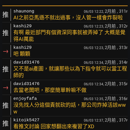
2月前
, 311
shaunong
06/03 12:22,
F
推
AI之前亞馬遜不就出過事，沒人管一樣會炸裂啦
2月前
, 312
kashi29
06/03 12:23,
F
推
有啊 最近部門有個資深同事就被弄掉了 大概是覺
得AI萬能
2月前
, 313
kashi29
06/03 12:23,
F
→
吧 顆顆
2月前
, 314
david31476
06/03 12:34,
F
推
又不是ai產圖，就讓那些以為下指令就可以當工程
師的
2月前
, 315
david31476
06/03 12:34,
F
→
去當老闆吧，那麼簡單幹嘛不做
2月前
, 316
enjoyfafa
06/03 12:35,
F
推
沒先找人分這個責就砍的話，那公司炸掉活該ww
w
2月前
, 317
kitoik5427
06/03 12:37,
F
推
看推文討論 回家想翻出來複習了XD