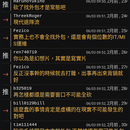
2月前
, 23
HarunoYukino
06/03 09:50,
F
推
砍了找外包才是常態吧
2月前
, 24
ThreekRoger
06/03 09:51,
F
→
現代退隊流
2月前
, 25
Fezico
06/03 09:51,
F
→
實務上也不會全找外包，還是會有個位數的IT/MI
S運維
2月前
, 26
ren740719
06/03 09:52,
F
推
你以為是幻想片，其實是寫實片
2月前
, 27
Fezico
06/03 09:52,
F
→
反正沒事幹的時候就去打雜，出事再出來背鍋就
好
2月前
, 28
b325019
06/03 09:52,
F
推
再怎樣都還是需要窗口不可能全砍
2月前
, 29
bill0129bill
06/03 09:52,
F
→
這麼蠢的事情肯定是虛構的在現實不可能發生的
對吧
2月前
, 30
tim111444
06/03 09:52,
F