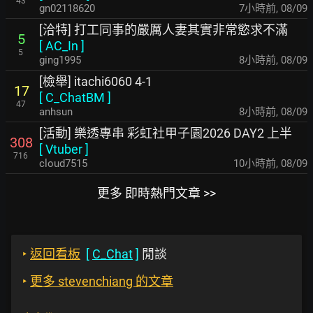
43
gn02118620
7小時前
,
08/09
[洽特] 打工同事的嚴厲人妻其實非常慾求不滿
5
[
AC_In
]
5
ging1995
8小時前
,
08/09
[檢舉] itachi6060 4-1
17
[
C_ChatBM
]
47
anhsun
8小時前
,
08/09
[活動] 樂透專串 彩虹社甲子園2026 DAY2 上半
308
[
Vtuber
]
716
cloud7515
10小時前
,
08/09
更多 即時熱門文章 >>
‣
返回看板
[
C_Chat
]
閒談
‣
更多 stevenchiang 的文章