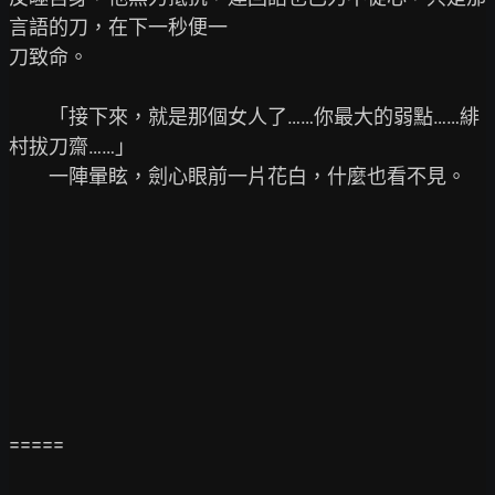
言語的刀，在下一秒便一

刀致命。

　　「接下來，就是那個女人了……你最大的弱點……緋
村拔刀齋……」

　　一陣暈眩，劍心眼前一片花白，什麼也看不見。

=====
