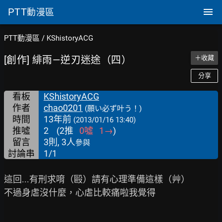
PTT
動漫區
PTT動漫區
/
KShistoryACG
[創作] 緋雨—逆刃迷途（四）
＋收藏
分享
看板
KShistoryACG
作者
chao0201
(願い必ず叶う！)
時間
13年前
(2013/01/16 13:40)
推噓
2
(
2
推
0
噓
1
→
)
留言
3則, 3人
參與
討論串
1/1
這回...有刑求唷（毆）請有心理準備這樣（艸）

不過身虐沒什麼，心虐比較痛啦我覺得
