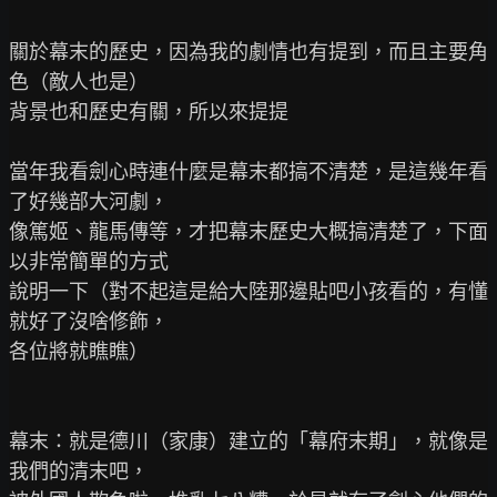
關於幕末的歷史，因為我的劇情也有提到，而且主要角
色（敵人也是）

背景也和歷史有關，所以來提提

當年我看劍心時連什麼是幕末都搞不清楚，是這幾年看
了好幾部大河劇，

像篤姬、龍馬傳等，才把幕末歷史大概搞清楚了，下面
以非常簡單的方式

說明一下（對不起這是給大陸那邊貼吧小孩看的，有懂
就好了沒啥修飾，

各位將就瞧瞧）

幕末：就是德川（家康）建立的「幕府末期」，就像是
我們的清末吧，
