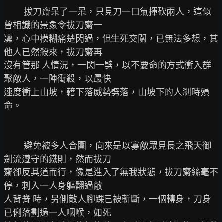
　 　拔刀齋呆了一呆，只見刀一口氣揮砍兩人，這似
曾相識的景象令拔刀齋一

凜，心中模糊痛楚閃過，但生死交關，已無法多想，其
他人已然殺來，拔刀齋再

沒有管那 人情況，一閃一劈，以不要命的方式衝入群
聚敵人，一陣衝殺，以最快

速度衝上山坡，藉下落威勢劈落，山坡下的人剎時殞
命。

　 　避免被多人合圍，向來是以寡敵眾見長之飛天御
劍流遵守的鐵則，然而拔刀

齋卻反其道而行，像是進入了無我狀態，拔刀齋絲毫不
停，刺入一人身軀翻過敵

人背脊 時，另側敵人腳踝已被斬斷，一個轉身，刀身
已俐落劃過一人咽喉，如死
