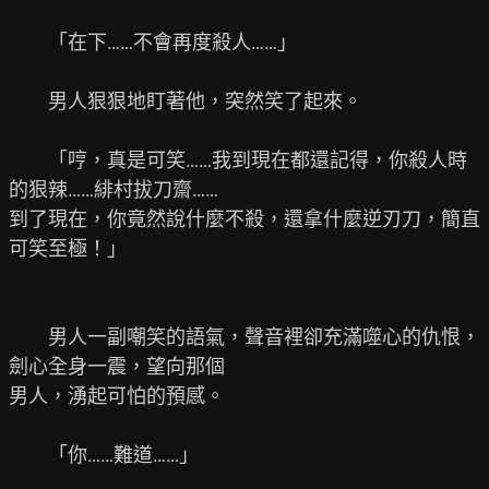
　　「在下……不會再度殺人……」

　　男人狠狠地盯著他，突然笑了起來。

　　「哼，真是可笑……我到現在都還記得，你殺人時
的狠辣……緋村拔刀齋……

到了現在，你竟然說什麼不殺，還拿什麼逆刃刀，簡直
可笑至極！」

　　男人一副嘲笑的語氣，聲音裡卻充滿噬心的仇恨，
劍心全身一震，望向那個

男人，湧起可怕的預感。

　　「你……難道……」
