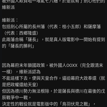
被外國人欺負啦一堆亂七八糟，於是就有了劍心他們的
維新派

維新派：

包括劍心所屬的長州藩（代表：桂小五郎）和薩摩藩
（代表：西鄉隆盛）

此兩藩合稱「薩長」，就是真人版電影中一開始有提到
的「薩長的勝利」

因為幕府末年鎖國政策，被外國人OOXX（完全跟清末
一樣），維新派認為

不能這樣下去，便與天皇合作，逼迫幕府大政奉還（就
是把政權還給天皇）

但因為德川勢力無法根除，於是薩長與德川在最後的戊
辰戰爭中一戰，

決定性的戰役就是電影版中的「鳥羽伏見之戰」，
