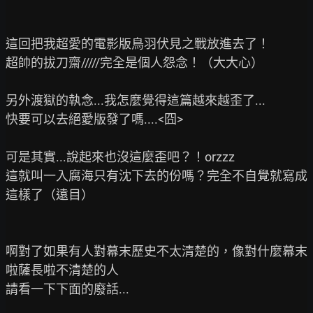
這回把我超愛的電影版鳥羽伏見之戰放進去了！

超帥的拔刀齋/////完全是個人怨念！（大大心）

另外渡獄的執念...我怎麼覺得這篇越來越歪了...

快要可以去絕愛版發了嗎....<囧>

可是其實...說起來也沒這麼歪吧？！orzzz

這就叫一入腐海只有沈下去的份嗎？完全不自覺就寫成
這樣了（遠目）

啊對了如果有人對幕末歷史不太清楚的，像對什麼幕末
啦薩長啦不清楚的人

請看一下下面的廢話...
