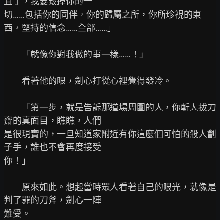
宜了，我要毀掉你的一

切……包括你的同伴，你的歸屬之所，你所珍視的東
西，堅持的信念……全部……」

　　「就像你對我做的事一樣……！」

　　看著他的眼，劍心打從心裡覺得發冷。

　　「第一步，就是告訴那道場周圍的人，你斬人拔刀
齋的真面目，瞧瞧，人們

是很現實的，一旦知道家附近有你這麼個可怕的殺人劊
子手，誰也不會再度接受

你！」

　　原來如此。想起當時眾人看著自己的眼光，就像是
判了罪的刀斧，劍心一陣

難受。
