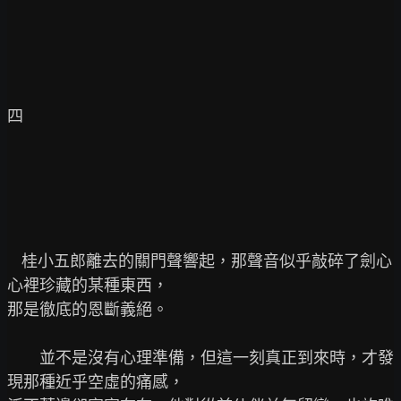
四

    桂小五郎離去的關門聲響起，那聲音似乎敲碎了劍心
心裡珍藏的某種東西，

那是徹底的恩斷義絕。

　　並不是沒有心理準備，但這一刻真正到來時，才發
現那種近乎空虛的痛感，
