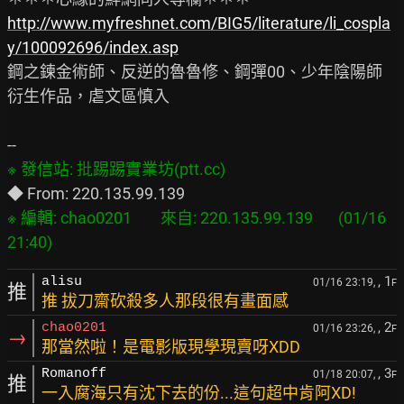
http://www.myfreshnet.com/BIG5/literature/li_cospla
y/100092696/index.asp
鋼之鍊金術師、反逆的魯魯修、鋼彈00、少年陰陽師
衍生作品，虐文區慎入

※ 編輯: chao0201        來自: 220.135.99.139       (01/16 
, 1
alisu
01/16 23:19,
F
推
推 拔刀齋砍殺多人那段很有畫面感
, 2
chao0201
01/16 23:26,
F
→
那當然啦！是電影版現學現賣呀XDD
, 3
Romanoff
01/18 20:07,
F
推
一入腐海只有沈下去的份...這句超中肯阿XD!