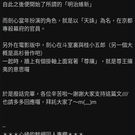
自此之後便開始了所謂的「明治維新」

而劍心當年扮演的角色，就是以「天誅」為名，在京都
專殺幕府的官員。

另外在電影版中，劍心在斗室裏與桂小五郎（另一個大
概是高杉晉作吧）

一起時，牆上有個掛軸上面寫著「尊攘」，就是尊王攘
夷的意思囉

於是廢話完畢，各位辛苦啦～謝謝大家支持這篇文////

也請多多回應囉，拜託大家了～m(__)m

--
