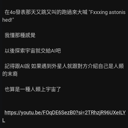
  在4o發表那天又跳又叫的跑過來大喊 "Fxxxing astonis
hed!"

  我懂那種感覺

  以後探索宇宙就交給AI吧

  記得跟AI說 如果遇到外星人就跟對方介紹自己是人類
的末裔

  也算是一種人類上宇宙了

https://youtu.be/FOqDE6SezB0?si=2TRhzjR96UXeILY
L