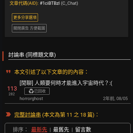
文章代碼(AID):
#1ciBTBzI
(C_Chat)
更多分享選項
關閉廣告 方便截圖
討論串 (同標題文章)
本文引述了以下文章的的內容：
[閒聊] 人類要何時才能進入宇宙時代？:(
113
已回收
282
horrorghost
2年前
,
08/05
完整討論串
(本文為第 11 之 18 篇)：
排序：
最新先
|
最舊先
|
留言數