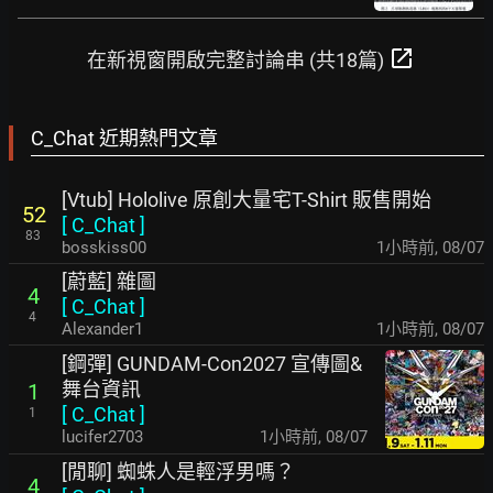
open_in_new
在新視窗開啟完整討論串 (共18篇)
C_Chat 近期熱門文章
[Vtub] Hololive 原創大量宅T-Shirt 販售開始
52
[
C_Chat
]
83
bosskiss00
1小時前
,
08/07
[蔚藍] 雜圖
4
[
C_Chat
]
4
Alexander1
1小時前
,
08/07
[鋼彈] GUNDAM-Con2027 宣傳圖&
舞台資訊
1
[
C_Chat
]
1
lucifer2703
1小時前
,
08/07
[閒聊] 蜘蛛人是輕浮男嗎？
4