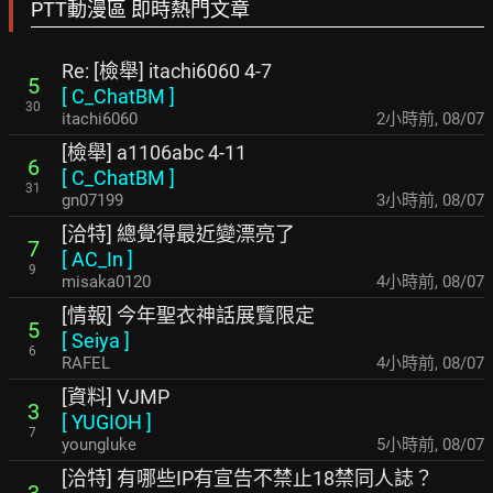
PTT動漫區 即時熱門文章
Re: [檢舉] itachi6060 4-7
5
[
C_ChatBM
]
30
itachi6060
2小時前
,
08/07
[檢舉] a1106abc 4-11
6
[
C_ChatBM
]
31
gn07199
3小時前
,
08/07
[洽特] 總覺得最近變漂亮了
7
[
AC_In
]
9
misaka0120
4小時前
,
08/07
[情報] 今年聖衣神話展覽限定
5
[
Seiya
]
6
RAFEL
4小時前
,
08/07
[資料] VJMP
3
[
YUGIOH
]
7
youngluke
5小時前
,
08/07
[洽特] 有哪些IP有宣告不禁止18禁同人誌？