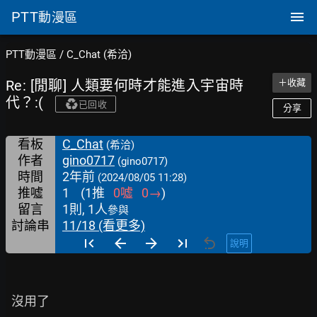
PTT
動漫區
PTT動漫區
/
C_Chat (希洽)
Re: [閒聊] 人類要何時才能進入宇宙時
＋收藏
代？:(
已回收
分享
看板
C_Chat
(希洽)
作者
gino0717
(gino0717)
時間
2年前
(2024/08/05 11:28)
推噓
1
(
1
推
0
噓
0
→
)
留言
1則, 1人
參與
討論串
11/18 (看更多)
說明
  沒用了
