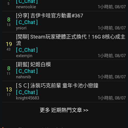
[
C_Chat
]
5
newrookie
1小時前
,
08/07
[分享] 吉伊卡哇官方動畫#367
8
[
C_Chat
]
13
yniori
1小時前
,
08/07
[閒聊] Steam玩家硬體正式換代！16G 8核心成主
流
19
[
C_Chat
]
43
extemjin
1小時前
,
08/07
[蔚藍] 妃姬白模
8
[
C_Chat
]
11
nahsnib
1小時前
,
08/07
[ＳＣ] 泳裝巧克前輩 童年卡池小戀鐘
13
[
C_Chat
]
17
knight45683
1小時前
,
08/07
更多 近期熱門文章 >>