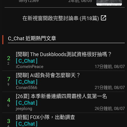
terry12369
2年前
,
08/05
open_in_new
在新視窗開啟完整討論串 (共18篇)
C_Chat 近期熱門文章
[閒聊] The Duskbloods測試資格很好抽嗎？
2
[
C_Chat
]
2
iComeInPeace
18分鐘前
,
08/07
[閒聊] AI超負荷會怎麼聊天？
7
[
C_Chat
]
9
Conan5566
22分鐘前
,
08/07
[26夏] 本季新番連續四周霸榜人氣第一名
4
[
C_Chat
]
6
jeeplong
27分鐘前
,
08/07
[蔚藍] FOX小隊，出動調查
3
[
C_Chat
]
4