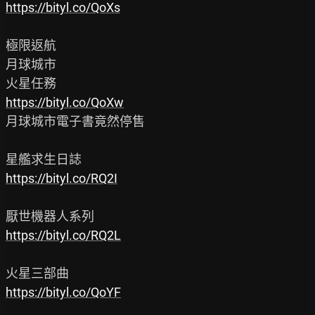
https://bityl.co/QoXs
極限返航

月球城市

https://bityl.co/QoXw
月球城市電子書竟然停售

https://bityl.co/RQ2I
https://bityl.co/RQ2L
https://bityl.co/QoYF