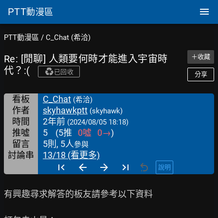
PTT
動漫區
PTT動漫區
/
C_Chat (希洽)
Re: [閒聊] 人類要何時才能進入宇宙時
＋收藏
代？:(
已回收
分享
看板
C_Chat
(希洽)
作者
skyhawkptt
(skyhawk)
時間
2年前
(2024/08/05 18:18)
推噓
5
(
5
推
0
噓
0
→
)
留言
5則, 5人
參與
討論串
13/18 (看更多)
說明
有興趣尋求解答的板友請參考以下資料
