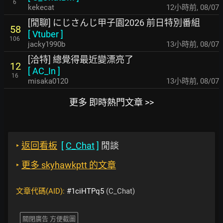
6
kekecat
12小時前
,
08/07
[閒聊] にじさんじ甲子園2026 前日特別番組
58
[
Vtuber
]
106
jacky1990b
13小時前
,
08/07
[洽特] 總覺得最近變漂亮了
12
[
AC_In
]
16
misaka0120
13小時前
,
08/07
更多 即時熱門文章 >>
‣
返回看板
[
C_Chat
]
閒談
‣
更多 skyhawkptt 的文章
文章代碼(AID):
#1ciHTPq5
(C_Chat)
關閉廣告 方便截圖