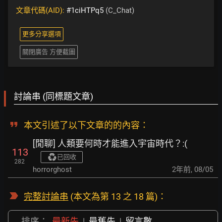
文章代碼(AID):
#1ciHTPq5
(C_Chat)
更多分享選項
關閉廣告 方便截圖
討論串 (同標題文章)
本文引述了以下文章的的內容：
[閒聊] 人類要何時才能進入宇宙時代？:(
113
已回收
282
horrorghost
2年前
,
08/05
完整討論串
(本文為第 13 之 18 篇)：
排序：
最新先
|
最舊先
|
留言數