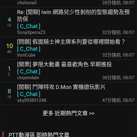
chshsnail
28分鐘前
,
08/07
Re: [閒聊] Iwin 網路兒少性剝削的型態趨勢及預
防保
4
[
C_Chat
]
12
SonyXperiaZ3
32分鐘前
,
08/07
[問題] 假面騎士神主牌系列要從哪裡開始看？
10
[
C_Chat
]
46
IronCube
32分鐘前
,
08/07
[開票] 夢限大動畫 最喜歡角色 早期推投
1
[
C_Chat
]
2
chipnndale
38分鐘前
,
08/07
[閒聊] 鬥陣特攻 D.Mon 實機遊玩影片
8
[
C_Chat
]
10
sky093851248
47分鐘前
,
08/07
更多 近期熱門文章 >>
PTT動漫區 即時熱門文章