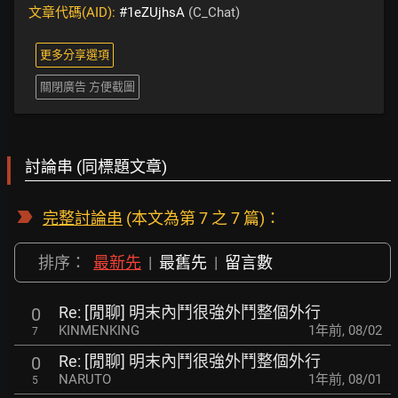
文章代碼(AID):
#1eZUjhsA
(C_Chat)
更多分享選項
關閉廣告 方便截圖
討論串 (同標題文章)
完整討論串
(本文為第 7 之 7 篇)：
排序：
最新先
|
最舊先
|
留言數
Re: [閒聊] 明末內鬥很強外鬥整個外行
0
KINMENKING
1年前
,
08/02
7
Re: [閒聊] 明末內鬥很強外鬥整個外行
0
NARUTO
1年前
,
08/01
5