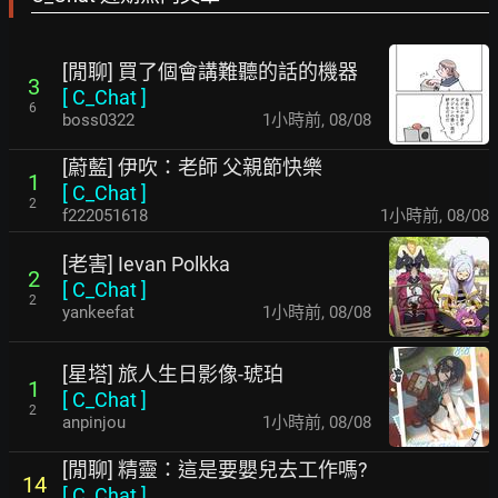
[閒聊] 買了個會講難聽的話的機器
3
[
C_Chat
]
6
boss0322
1小時前
,
08/08
[蔚藍] 伊吹：老師 父親節快樂
1
[
C_Chat
]
2
f222051618
1小時前
,
08/08
[老害] Ievan Polkka
2
[
C_Chat
]
2
yankeefat
1小時前
,
08/08
[星塔] 旅人生日影像-琥珀
1
[
C_Chat
]
2
anpinjou
1小時前
,
08/08
[閒聊] 精靈：這是要嬰兒去工作嗎?
14
[
C_Chat
]