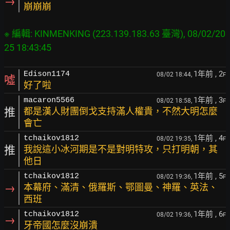
→
崩崩崩
※ 編輯: KINMENKING (223.139.183.63 臺灣), 08/02/20
1年前
, 2
Edison1174
08/02 18:44,
F
噓
好了啦
1年前
, 3
macaron5566
08/02 18:58,
F
推
都是漢人財團倒戈支持滿人權貴，不然大明怎麼
會亡
1年前
, 4
tchaikov1812
08/02 19:35,
F
推
我說這小冰河期是不是對明特攻，只打明朝，其
他日
1年前
, 5
tchaikov1812
08/02 19:36,
F
→
本幕府、滿清、俄羅斯、鄂圖曼、神羅、英法、
西班
1年前
, 6
tchaikov1812
08/02 19:36,
F
→
牙帝國怎麼沒崩潰