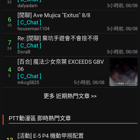
33
dalyadam
3小時前
,
08/08
[閒聊] Ave Mujica "Exitus" 8/8
6
[
C_Chat
]
10
houseman1104
5小時前
,
08/08
Re: [閒聊] 棄坑手遊會不會捨不得
7
[
C_Chat
]
24
DoraB
5小時前
,
08/08
[百合] 魔法少女奈葉 EXCEEDS GBV
06
4
[
C_Chat
]
5
mkcg5825
5小時前
,
08/08
更多 近期熱門文章 >>
PTT動漫區 即時熱門文章
[活動] E-5 P4 機動甲撈配置