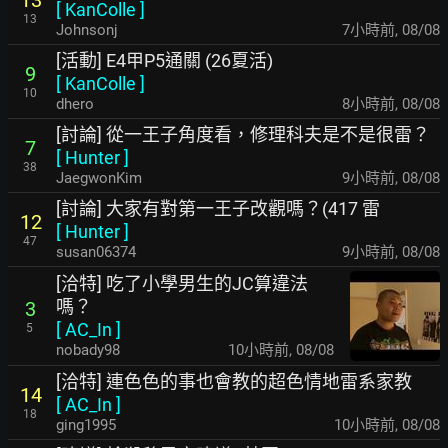
13
[
KanColle
]
13
Johnsonj
7小時前
,
08/08
[活動] E4甲P5通關 (26夏活)
9
[
KanColle
]
10
dhero
8小時前
,
08/08
[討論] 從一王子角度看，修理科夫是不是很雷？
7
[
Hunter
]
38
JaegwonKim
9小時前
,
08/08
[討論] 大家有對第一王子改觀嗎？(417 雷
12
[
Hunter
]
47
susan06374
9小時前
,
08/08
[洽特] 吃了小學男生的JC算違法
嗎？
3
[
AC_In
]
5
nobady98
10小時前
,
08/08
[洽特] 連色色的事也會教的超色情地雷系家教
14
[
AC_In
]
18
ging1995
10小時前
,
08/08