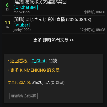
[建議] 槍殺移民文建議S禁回
6
[
C_ChatBM
]
33
motw1999
11小時前
,
08/08
[閒聊] にじさんじ 彩虹直播 (2026/08/08)
10
[
Vtuber
]
16
jacky1990b
12小時前
,
08/08
更多 即時熱門文章 >>
‣
返回看板
[
C_Chat
]
閒談
‣
更多 KINMENKING 的文章
文章代碼(AID):
#1eZUjhsA
(C_Chat)
關閉廣告 方便截圖