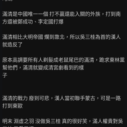
滿清是中國唯一一個 打不贏還能入關的外族，打到南
方還被鄭成功、李定國打爆

滿清相比大明帝國 爛到靠北，所以吳三桂為首的漢人
就造反了

原本高調要所有人剃髮成老鼠尾巴的滿清，跪求東林黨
幫他們，滿清就變成清宮劇看到的樣

子

滿清的戰力 廢到可悲，漢人當初聯手蒙古，可是一路
打到東歐

明末 淵虛之羽 沒做吳三桂 真的很好笑，滿人權貴對吳