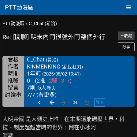
PTT
動漫區
PTT動漫區
/
C_Chat (希洽)
Re: [閒聊] 明末內鬥很強外鬥整個外行
＋收藏
分享
看板
C_Chat
(希洽)
作者
KINMENKING
(亂世狂刀)
時間
1年前
(2025/08/02 10:41)
推噓
0
(
2
推
2
噓
3
→
)
留言
7則, 5人
參與
討論串
7/7 (看更多)
說明
大明帝國 是人類史上唯一在末期還能碾壓世界，科
技、制度超越當時的世界，倒在小冰河

時期
