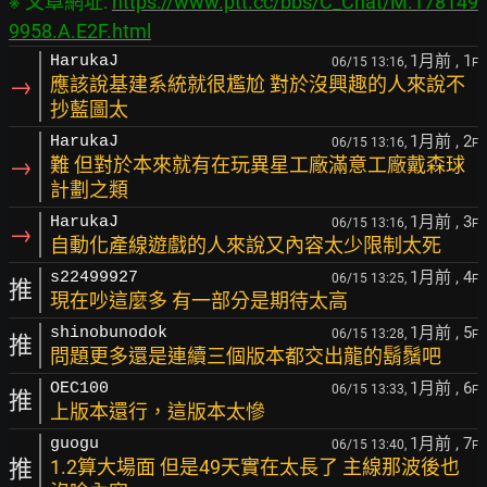
※ 文章網址: 
https://www.ptt.cc/bbs/C_Chat/M.178149
9958.A.E2F.html
1月前
, 1
HarukaJ
06/15 13:16,
F
→
應該說基建系統就很尷尬 對於沒興趣的人來說不
抄藍圖太
1月前
, 2
HarukaJ
06/15 13:16,
F
→
難 但對於本來就有在玩異星工廠滿意工廠戴森球
計劃之類
1月前
, 3
HarukaJ
06/15 13:16,
F
→
自動化產線遊戲的人來說又內容太少限制太死
1月前
, 4
s22499927
06/15 13:25,
F
推
現在吵這麼多 有一部分是期待太高
1月前
, 5
shinobunodok
06/15 13:28,
F
推
問題更多還是連續三個版本都交出龍的鬍鬚吧
1月前
, 6
OEC100
06/15 13:33,
F
推
上版本還行，這版本太慘
1月前
, 7
guogu
06/15 13:40,
F
推
1.2算大場面 但是49天實在太長了 主線那波後也