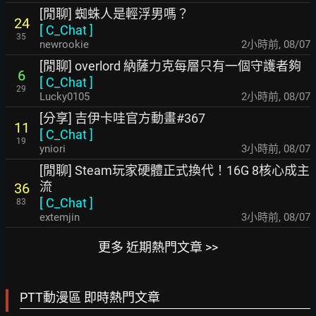
[閒聊] 蜘蛛人是輕浮男嗎？
24
[
C_Chat
]
35
newrookie
2小時前
,
08/07
[閒聊] overlord 納薩力克每層只有一個守護者夠
6
[
C_Chat
]
29
Lucky0105
2小時前
,
08/07
[分享] 吉伊卡哇官方動畫#367
11
[
C_Chat
]
19
yniori
3小時前
,
08/07
[閒聊] Steam玩家硬體正式換代！16G 8核心成主
流
36
[
C_Chat
]
83
extemjin
3小時前
,
08/07
更多 近期熱門文章 >>
PTT動漫區 即時熱門文章