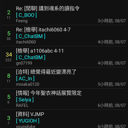
Re: [閒聊] 講到魂系的讀指令
2
[
C_BOO
]
11
Feeng
3小時前
,
08/07
Re: [檢舉] itachi6060 4-7
5
[
C_ChatBM
]
30
itachi6060
4小時前
,
08/07
[檢舉] a1106abc 4-11
34
[
C_ChatBM
]
222
gn07199
4小時前
,
08/07
[洽特] 總覺得最近變漂亮了
8
[
AC_In
]
11
misaka0120
5小時前
,
08/07
[情報] 今年聖衣神話展覽限定
5
[
Seiya
]
6
RAFEL
6小時前
,
08/07
[資料] VJMP
3
[
YUGIOH
]
7
youngluke
6小時前
,
08/07