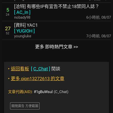
[洽特] 有哪些IP有宣告不禁止18禁同人誌？
5
[
AC_In
]
24
nobady98
6小時前
,
08/07
[資料] YAC1
27
[
YUGIOH
]
52
youngluke
7小時前
,
08/07
更多 即時熱門文章 >>
‣
返回看板
[
C_Chat
]
閒談
‣
更多 oion13272613 的文章
文章代碼(AID):
#1gBuWsul
(C_Chat)
關閉廣告 方便截圖