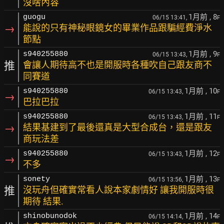
沒啥內容
1月前
, 8
guogu
06/15 13:41,
F
→
能說的只有神秘眼鏡女的畢業作品跟騙經費淨水
節點
1月前
, 9
s940255880
06/15 13:43,
F
推
會讓人期待高不也是開服時各種吹自己跟友商不
同賽道
1月前
, 10
s940255880
06/15 13:43,
F
→
巴拉巴拉
1月前
, 11
s940255880
06/15 13:43,
F
→
結果基建到了最後還真是大型合成台，還是跟友
商玩法差
1月前
, 12
s940255880
06/15 13:43,
F
→
不多
1月前
, 13
sonety
06/15 13:56,
F
推
沒玩舟但確實常看人說本家劇情好 讓我開服時很
期待 結果.
1月前
, 14
shinobunodok
06/15 14:14,
F