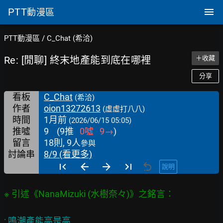
PTT
動漫區
PTT動漫區
/
C_Chat (希洽)
Re: [閒聊] 終末地產能到底在哪裡
＋收藏
分享
看板
C_Chat
(希洽)
作者
oion13272613
(虛虛打八八)
時間
1月前
(2026/06/15 05:05)
推噓
9
(
9
推
0
噓
9
→
)
留言
18則, 9人
參與
討論串
8/9 (看更多)
說明
: 鳴潮產能高是高
