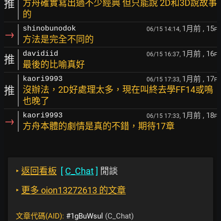
推
方舟確實寫出過不少經典 但只能說 2D和3D說故事
的
1月前
, 15
shinobunodok
06/15 14:14,
F
→
方法是完全不同的
1月前
, 16
davidiid
06/15 16:37,
F
推
最後的比喻真好
1月前
, 17
kaori9993
06/15 17:33,
F
推
沒辦法，2D好處理太多，現在叫終去學FF14或鳴
也晚了
1月前
, 18
kaori9993
06/15 17:33,
F
→
方舟本體的劇情是真的不錯，期待17章
‣
返回看板
[
C_Chat
]
閒談
‣
更多 oion13272613 的文章
文章代碼(AID):
#1gBuWsul
(C_Chat)